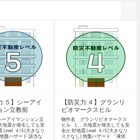
力:５】シーアイ
【防災力:４】グランリ
ョン立教前
ビオマークスヒル
シーアイマンション立
物件名 グランリビオマークス
．大地震が発生しても安
ヒル １．大地震が発生しても安
Level ４/5 (大きなリ
全か 対地震 Level ４/5 (大きなリ
 地盤ハザード 該当な
スクなし) 地盤ハザード 「液状