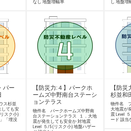
なし 地盤増幅率
し 地盤増
・パー
【防災力:４】パークホ
【防災
田
ームズ中野南台ステーシ
杉並和
ョンテラス
ウス杉並
物件名 
生しても安
大地震が
物件名 パークホームズ中野南
 (リスク小)
震 Level
台ステーションテラス １．大地
化」「埋没
ード 該当
震が発生しても安全か 対地震
Level ５/5 (リスク小) 地盤ハザー