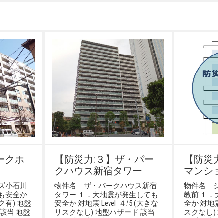
ークホ
【防災力:３】ザ・パー
【防災
クハウス新宿タワー
マンシ
ズ小石川
物件名 ザ・パークハウス新宿
物件名 
も安全か
タワー １．大地震が発生しても
教前 １
スク有) 地盤
安全か 対地震 Level ４/5 (大きな
全か 対地震 
該当 地盤
リスクなし) 地盤ハザード 該当
スクなし)