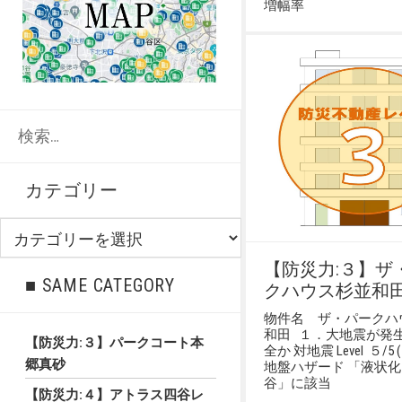
増幅率
検
索:
カテゴリー
カ
テ
【防災力:３】ザ
ゴ
■ SAME CATEGORY
クハウス杉並和
リ
ー
物件名 ザ・パークハ
和田 １．大地震が発
【防災力:３】パークコート本
全か 対地震 Level ５/5
郷真砂
地盤ハザード 「液状
谷」に該当
【防災力:４】アトラス四谷レ