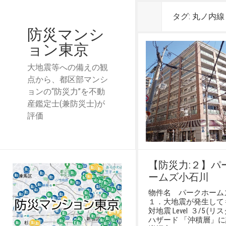
タグ:
丸ノ内線
防災マンシ
ョン東京
大地震等への備えの観
点から、都区部マンシ
ョンの“防災力”を不動
産鑑定士(兼防災士)が
評価
【防災力:２】パ
ームズ小石川
物件名 パークホーム
１．大地震が発生して
対地震 Level ３/5 (リ
ハザード 「沖積層」に