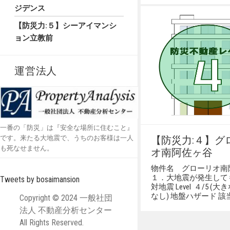
ジデンス
【防災力:５】シーアイマンシ
ョン立教前
運営法人
一番の「防災」は『安全な場所に住むこと』
です。来たる大地震で、うちのお客様は一人
【防災力:４】グ
も死なせません。
オ南阿佐ヶ谷
物件名 グローリオ
１．大地震が発生して
Tweets by bosaimansion
対地震 Level ４/5 (
なし) 地盤ハザード 該
Copyright © 2024 一般社団
法人 不動産分析センター
All Rights Reserved.