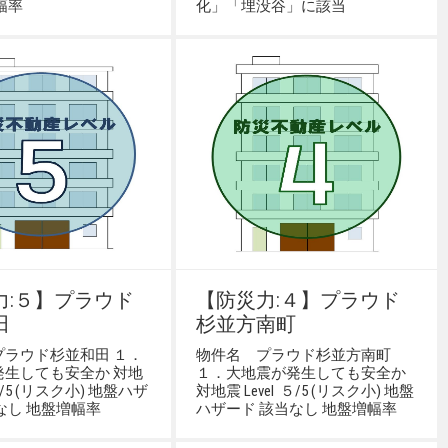
幅率
化」「埋没谷」に該当
力:５】プラウド
【防災力:４】プラウド
田
杉並方南町
プラウド杉並和田 １．
物件名 プラウド杉並方南町
発生しても安全か 対地
１．大地震が発生しても安全か
 ５/5 (リスク小) 地盤ハザ
対地震 Level ５/5 (リスク小) 地盤
なし 地盤増幅率
ハザード 該当なし 地盤増幅率