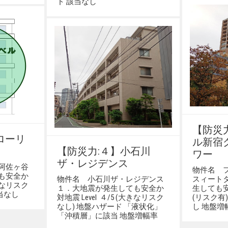
ド 該当なし
【防災
ローリ
ル新宿
【防災力:４】小石川
ワー
ザ・レジデンス
南阿佐ヶ谷
物件名 
も安全か
物件名 小石川ザ・レジデンス
スィート
大きなリスク
１．大地震が発生しても安全か
生しても安全
当なし
対地震 Level ４/5 (大きなリスク
(リスク有
なし) 地盤ハザード 「液状化」
し 地盤増
「沖積層」に該当 地盤増幅率