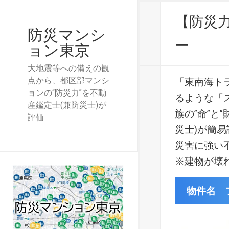
【防災
防災マンシ
ー
ョン東京
大地震等への備えの観
点から、都区部マンシ
「東南海ト
ョンの“防災力”を不動
るような「
産鑑定士(兼防災士)が
族の”命”と”
評価
災士)が簡
災害に強い
※建物が壊
物件名 