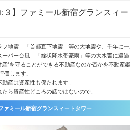
力:３】ファミール新宿グランスィー
ラフ地震」「首都直下地震」等の大地震や、千年に一
スーパー台風」「線状降水帯豪雨」等の大水害に遭遇
財産”を守る
ことができる不動産なのか否かを不動産鑑
易評価します。
不動産は資産性も保たれます。
れたら資産性どころの話ではないので。
ファミール新宿グランスィートタワー