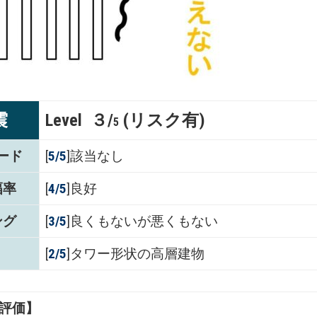
震
Level ３/
(リスク有)
5
ード
[
5/5
]該当なし
幅率
[
4
/5
]良好
ング
[
3
/5
]良くもないが悪くもない
[
2/5
]タワー形状の高層建物
評価】