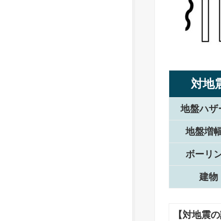
対地
地盤ハザ
地盤増
ボーリ
建物
【対地震の