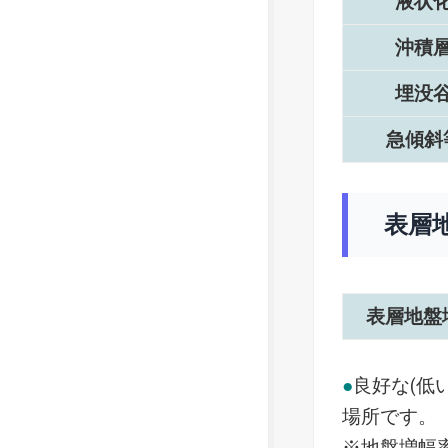
液状
沖積
埋没
急傾斜
表層
表層地盤
●
良好な(低
場所です。
※地盤増幅率