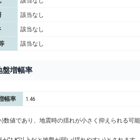
化
該当なし
層
該当なし
谷
該当なし
等
該当なし
地盤増幅率
増幅率
1.46
い)数値であり、地震時の揺れが小さく抑えられる可
が”1.8”以上だと地盤が弱い(揺れやすい)とされます