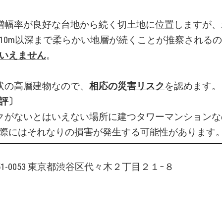
増幅率が良好な台地から続く切土地に位置しますが、
10m以深まで柔らかい地層が続くことが推察される
いえません
。
状の高層建物なので、
相応の災害リスク
を認めます。
評〕
クがないとはいえない場所に建つタワーマンションな
際にはそれなりの損害が発生する可能性があります
151-0053 東京都渋谷区代々木２丁目２１−８