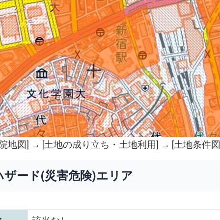
院地図
] → [土地の成り立ち・土地利用] → [土地条件図
ハザード(災害危険)エリア