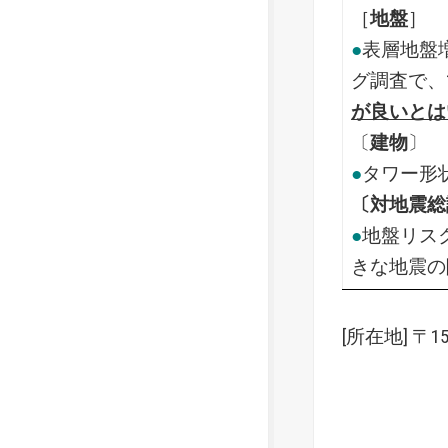
［
地盤
］
●
表層地盤
グ調査で、
が良いとは
〔
建物
〕
●
タワー形
〔対地震総
●
地盤リス
きな地震の
[所在地] 〒