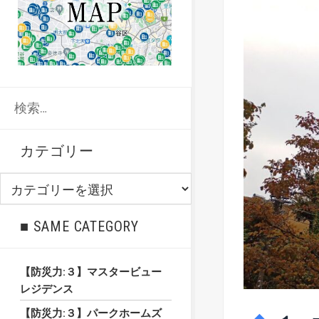
検
索:
カテゴリー
カ
テ
ゴ
■ SAME CATEGORY
リ
ー
【防災力:３】マスタービュー
レジデンス
【防災力:３】パークホームズ