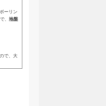
ボーリン
ので、
地盤
ので、大
。