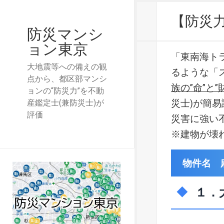
【防災
防災マンシ
ョン東京
「東南海ト
大地震等への備えの観
るような「
点から、都区部マンシ
族の”命”と”
ョンの“防災力”を不動
災士)が簡
産鑑定士(兼防災士)が
評価
災害に強い
※建物が壊
物件名 
１．