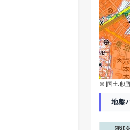
※ [
国土地理
地盤
液状