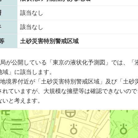
層
該当なし
谷
該当なし
等
土砂災害特別警戒区域
設局が公開している「東京の液状化予測図」では、「
地域」に該当します。
隣地境界付近が「土砂災害特別警戒区域」及び「土砂
されていますが、大規模な擁壁等は確認できないので
ないと考えます。