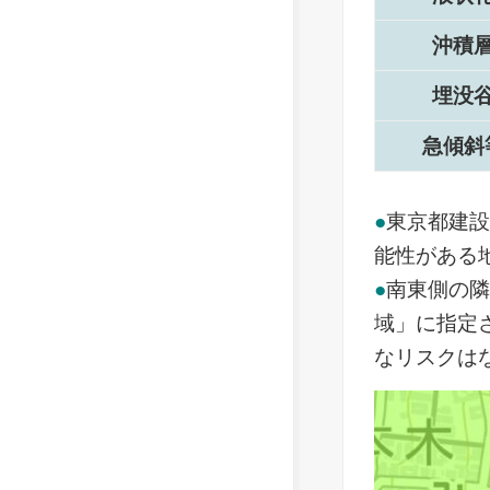
沖積
埋没
急傾斜
●
東京都建
能性がある
●
南東側の
域」に指定
なリスクは