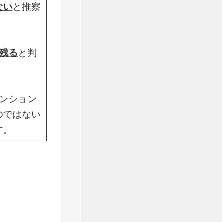
ない
と推察
残る
と判
ンション
のではない
す。