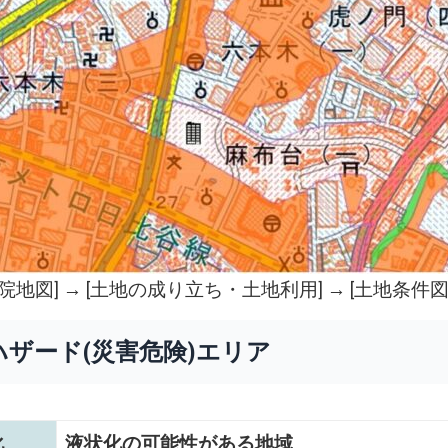
院地図
] → [土地の成り立ち・土地利用] → [土地条件図
ハザード(災害危険)エリア
化
液状化の可能性がある地域