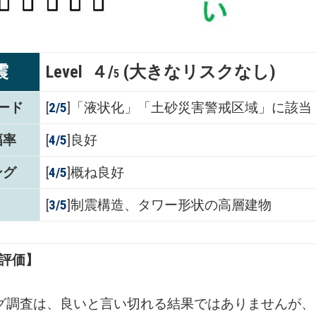
震
Level ４/
(大きなリスクなし)
5
ード
[
2/5
]「液状化」「土砂災害警戒区域」に該当
幅率
[
4/5
]良好
ング
[
4/5
]概ね良好
[
3/5
]制震構造、タワー形状の高層建物
評価】
グ調査は、良いと言い切れる結果ではありませんが、