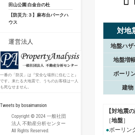
田山公園 白金台の杜
【防災力:３】麻布台パークハ
ウス
対地
運営法人
地盤ハザ
地盤増
ボーリ
一番の「防災」は『安全な場所に住むこと』
です。来たる大地震で、うちのお客様は一人
建物
も死なせません。
Tweets by bosaimansion
【対地震の
Copyright © 2024 一般社団
［
地盤
］
法人 不動産分析センター
●
ボーリン
All Rights Reserved.