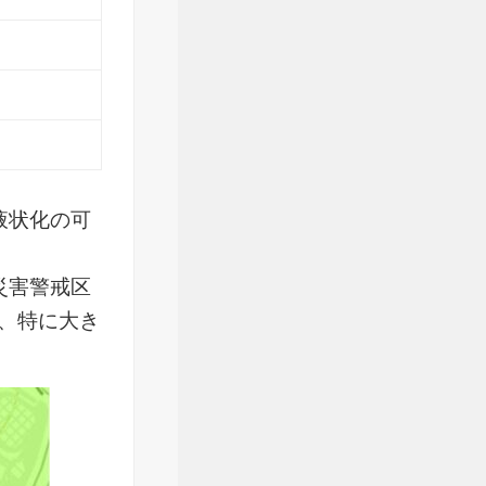
液状化の可
災害警戒区
、特に大き