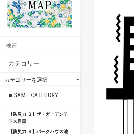
検
索:
カテゴリー
カ
テ
ゴ
■ SAME CATEGORY
リ
ー
【防災力:３】ザ・ガーデンテ
ラス目黒
【防災力:３】パークハウス池