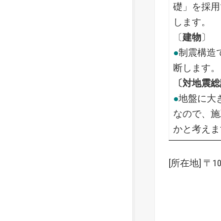
礎」を採用
します。
〔
建物
〕
●
制震構造
断します。
〔対地震総
●
地盤に大
なので、施
かと考えま
[所在地] 〒