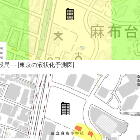
局 → [
東京の液状化予測図
]