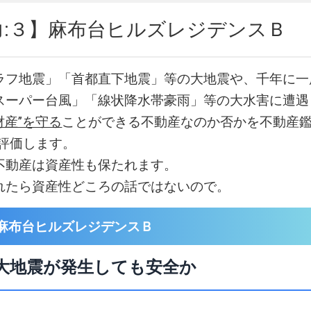
力:３】麻布台ヒルズレジデンスＢ
ラフ地震」「首都直下地震」等の大地震や、千年に一
スーパー台風」「線状降水帯豪雨」等の大水害に遭遇
財産”を守る
ことができる不動産なのか否かを不動産鑑
易評価します。
不動産は資産性も保たれます。
れたら資産性どころの話ではないので。
麻布台ヒルズレジデンスＢ
大地震が発生しても安全か