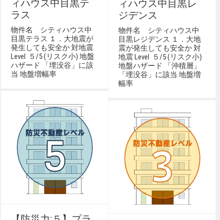
ィハウス中目黒テ
ィハウス中目黒レ
ラス
ジデンス
物件名 シティハウス中
物件名 シティハウス中
目黒テラス １．大地震が
目黒レジデンス １．大地
発生しても安全か 対地震
震が発生しても安全か 対
Level ５/5 (リスク小) 地盤
地震 Level ５/5 (リスク小)
ハザード 「埋没谷」に該
地盤ハザード 「沖積層」
当 地盤増幅率
「埋没谷」に該当 地盤増
幅率
【防災力:５】プラ