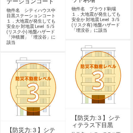
テーションコート
物件名 プラウド駒場
物件名 シティハウス中
１．大地震が発生しても
目黒ステーションコート
安全か 対地震 Level ３/5
１．大地震が発生しても
(リスク有) 地盤ハザード
安全か 対地震 Level ５/5
「埋没谷」に該当
(リスク小) 地盤ハザード
「沖積層」「埋没谷」に
該当
【防災力:３】シテ
ィテラス下目黒
【防災力:３】シテ