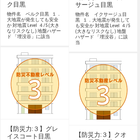
ク目黒
サージュ目黒
物件名 ベルク目黒 １．
物件名 イクサージュ目
大地震が発生しても安全
黒 １．大地震が発生して
か 対地震 Level ４/5 (大き
も安全か 対地震 Level ４/5
なリスクなし) 地盤ハザー
(大きなリスクなし) 地盤
ド 「埋没谷」に該当
ハザード 「埋没谷」に該
当
【防災力:３】グレ
【防災力:３】クオ
イスコート目黒