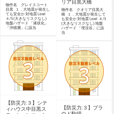
リア目黒大橋
物件名 グレイスコート
目黒 １．大地震が発生し
物件名 クオリア目黒大
ても安全か 対地震 Level
橋 １．大地震が発生して
４/5 (大きなリスクなし)
も安全か 対地震 Level ４/5
地盤ハザード 「液状化」
(大きなリスクなし) 地盤
「沖積層」に該当
ハザード 「埋没谷」に該
当
【防災力:３】シテ
【防災力:３】プラ
ィハウス中目黒ス
ウド駒場