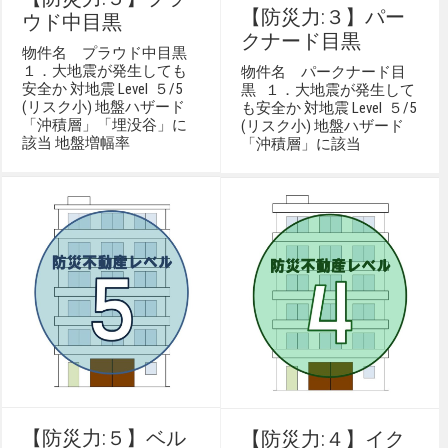
【防災力:３】パー
ウド中目黒
クナード目黒
物件名 プラウド中目黒
１．大地震が発生しても
物件名 パークナード目
安全か 対地震 Level ５/5
黒 １．大地震が発生して
(リスク小) 地盤ハザード
も安全か 対地震 Level ５/5
「沖積層」「埋没谷」に
(リスク小) 地盤ハザード
該当 地盤増幅率
「沖積層」に該当
【防災力:５】ベル
【防災力:４】イク