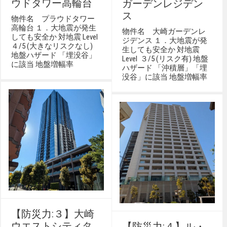
ウドタワー高輪台
ガーデンレジデン
ス
物件名 プラウドタワー
高輪台 １．大地震が発生
物件名 大崎ガーデンレ
しても安全か 対地震 Level
ジデンス １．大地震が発
４/5 (大きなリスクなし)
生しても安全か 対地震
地盤ハザード 「埋没谷」
Level ３/5 (リスク有) 地盤
に該当 地盤増幅率
ハザード 「沖積層」「埋
没谷」に該当 地盤増幅率
【防災力:３】大崎
ウエストシティタ
【防災力:４】ル・