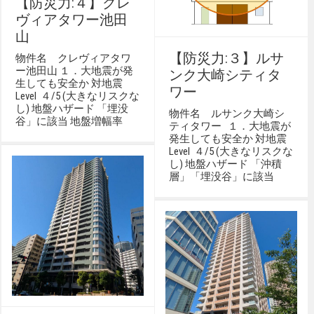
【防災力:４】クレ
ヴィアタワー池田
山
【防災力:３】ルサ
物件名 クレヴィアタワ
ー池田山 １．大地震が発
ンク大崎シティタ
生しても安全か 対地震
ワー
Level ４/5 (大きなリスクな
し) 地盤ハザード 「埋没
物件名 ルサンク大崎シ
谷」に該当 地盤増幅率
ティタワー １．大地震が
発生しても安全か 対地震
Level ４/5 (大きなリスクな
し) 地盤ハザード 「沖積
層」「埋没谷」に該当