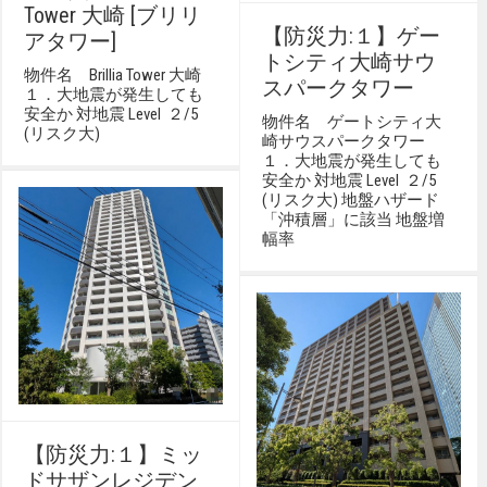
Tower 大崎 [ブリリ
【防災力:１】ゲー
アタワー]
トシティ大崎サウ
物件名 Brillia Tower 大崎
スパークタワー
１．大地震が発生しても
安全か 対地震 Level ２/5
物件名 ゲートシティ大
(リスク大)
崎サウスパークタワー
１．大地震が発生しても
安全か 対地震 Level ２/5
(リスク大) 地盤ハザード
「沖積層」に該当 地盤増
幅率
【防災力:１】ミッ
ドサザンレジデン