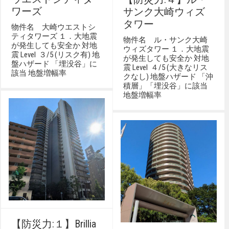
ワーズ
サンク大崎ウィズ
タワー
物件名 大崎ウエストシ
ティタワーズ １．大地震
物件名 ル・サンク大崎
が発生しても安全か 対地
ウィズタワー １．大地震
震 Level ３/5 (リスク有) 地
が発生しても安全か 対地
盤ハザード 「埋没谷」に
震 Level ４/5 (大きなリス
該当 地盤増幅率
クなし) 地盤ハザード 「沖
積層」「埋没谷」に該当
地盤増幅率
【防災力:１】Brillia