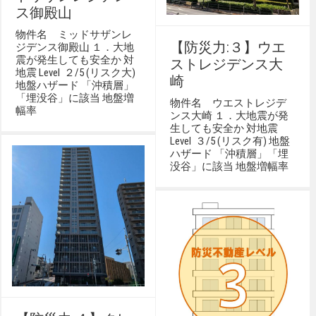
ス御殿山
物件名 ミッドサザンレ
【防災力:３】ウエ
ジデンス御殿山 １．大地
震が発生しても安全か 対
ストレジデンス大
地震 Level ２/5 (リスク大)
崎
地盤ハザード 「沖積層」
「埋没谷」に該当 地盤増
物件名 ウエストレジデ
幅率
ンス大崎 １．大地震が発
生しても安全か 対地震
Level ３/5 (リスク有) 地盤
ハザード 「沖積層」「埋
没谷」に該当 地盤増幅率