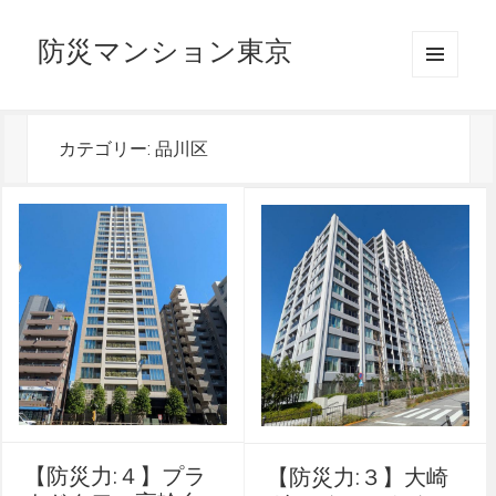
防災マンション東京
メニュ
ーとウ
ィジェ
ット
カテゴリー:
品川区
【防災力:４】プラ
【防災力:３】大崎