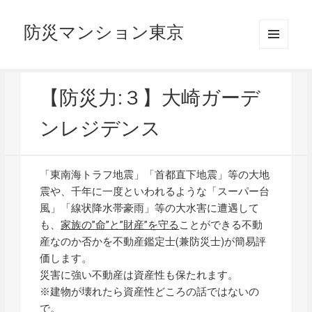
防災マンション東京
メニュ
ーとウ
ィジェ
ット
【防災力:３】大崎ガーデ
ンレジデンス
「東南海トラフ地震」「首都直下地震」等の大地
震や、千年に一度といわれるような「スーパー台
風」「線状降水帯豪雨」等の大水害に遭遇して
も、
家族の”命”と”財産”を守る
ことができる不動
産なのか否かを不動産鑑定士(兼防災士)が簡易評
価します。
災害に強い不動産は資産性も保たれます。
※建物が壊れたら資産性どころの話ではないの
で。