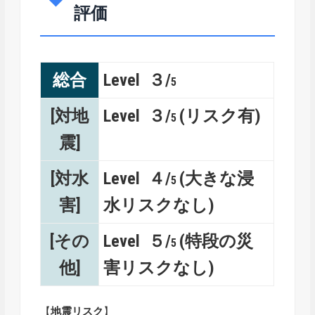
評価
総合
Level ３/
5
[対地
Level ３/
(リスク有)
5
震]
[対水
Level ４/
(大きな浸
5
害]
水リスクなし)
[その
Level ５/
(特段の災
5
他]
害リスクなし)
【
地震リスク
】