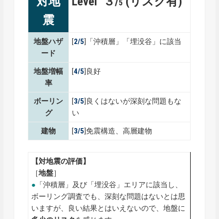
対地
Level ３/
(リスク有)
5
震
地盤ハザ
[
2/5
]「沖積層」「埋没谷」に該当
ード
地盤増幅
[
4/5
]良好
率
ボーリン
[
3/5
]良くはないが深刻な問題もな
グ
い
建物
[
3/5
]免震構造、高層建物
【対地震の評価】
［
地盤
］
●
「沖積層」及び「埋没谷」エリアに該当し、
ボーリング調査でも、深刻な問題はないとは思
いますが、良い結果とはいえないので、地盤に