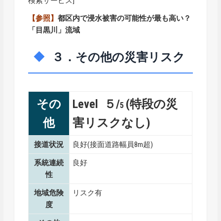
検索サービス]
【参照】
都区内で浸水被害の可能性が最も高い？
「目黒川」流域
３．その他の災害リスク
その
Level ５/
(特段の災
5
他
害リスクなし)
接道状況
良好(接面道路幅員8m超)
系統連続
良好
性
地域危険
リスク有
度