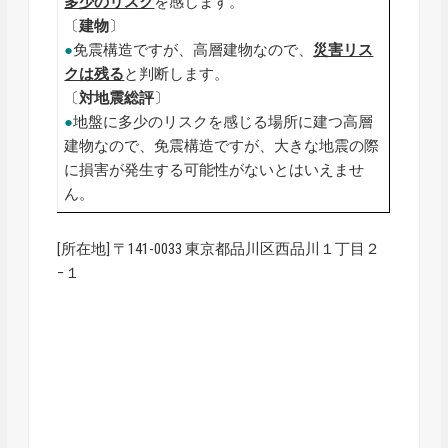
多少のリスク
を感じます。
〔
建物
〕
●
免震構造ですが、高層建物なので、
災害リス
クは残る
と判断します。
〔
対地震総評
〕
●
地盤に多少のリスクを感じる場所に建つ高層
建物なので、免震構造ですが、大きな地震の際
に損害が発生する可能性がないとはいえませ
ん。
[所在地] 〒141-0033 東京都品川区西品川１丁目２
−１