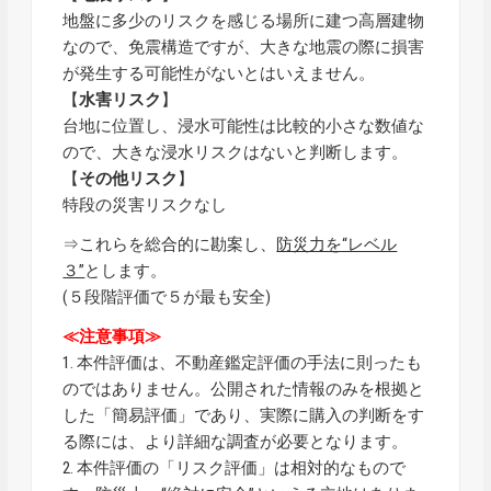
地盤に多少のリスクを感じる場所に建つ高層建物
なので、免震構造ですが、大きな地震の際に損害
が発生する可能性がないとはいえません。
【
水害リスク
】
台地に位置し、浸水可能性は比較的小さな数値な
ので、大きな浸水リスクはないと判断します。
【
その他リスク
】
特段の災害リスクなし
⇒これらを総合的に勘案し、
防災力を“レベル
３”
とします。
(５段階評価で５が最も安全)
≪注意事項≫
1. 本件評価は、不動産鑑定評価の手法に則ったも
のではありません。公開された情報のみを根拠と
した「簡易評価」であり、実際に購入の判断をす
る際には、より詳細な調査が必要となります。
2. 本件評価の「リスク評価」は相対的なもので