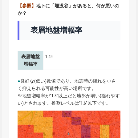
【参照】
地下に「埋没谷」があると、何が悪いの
か？
表層地盤増幅率
表層地盤
1.49
増幅率
●
良好な(低い)数値であり、地震時の揺れを小さ
く抑えられる可能性が高い場所です。
※地盤増幅率が”1.8”以上だと地盤が弱い(揺れやす
い)とされます。推奨レベルは”1.6”以下です。