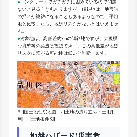
●
コンクリートでガチガチに固めているので問題
ないと見る向きもありますが、傾斜地は、地震時
の揺れが複雑になることもあるようなので、平坦
地と比較したら、地盤リスクがないとはいえませ
ん。
●
対象地は、高低差約3mの傾斜地ですが、大規模
な擁壁等の築造は視認できず、この高低差が地盤
リスクに繋がる可能性は低いと判断します。
※ [
国土地理院地図
] → [土地の成り立ち・土地利
用] → [土地条件図]
地盤ハザード(災害危