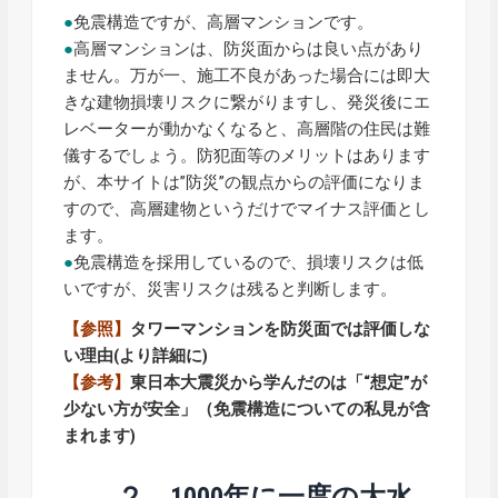
●
免震構造ですが、高層マンションです。
●
高層マンションは、防災面からは良い点があり
ません。万が一、施工不良があった場合には即大
きな建物損壊リスクに繋がりますし、発災後にエ
レベーターが動かなくなると、高層階の住民は難
儀するでしょう。防犯面等のメリットはあります
が、本サイトは”防災”の観点からの評価になりま
すので、高層建物というだけでマイナス評価とし
ます。
●
免震構造を採用しているので、損壊リスクは低
いですが、災害リスクは残ると判断します。
【参照】
タワーマンションを防災面では評価しな
い理由
(より詳細に)
【参考】
東日本大震災から学んだのは「“想定”が
少ない方が安全」（免震構造についての私見が含
まれます)
２．1000年に一度の大水