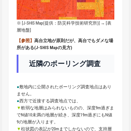
※ [
J-SHIS Map
(提供：防災科学技術研究所)] → [表
層地盤]
【参照】
高台立地が原則だが、高台でもダメな場
所がある(J-SHIS Mapの見方)
近隣のボーリング調査
●
敷地内に公開されたボーリング調査地点はあり
ません。
●
西方で近接する調査地点では、
▼
軟弱な地層はみられないものの、深度9m過ぎま
でN値10未満の地層が続き、深度19m過ぎにもN値
9の地層が入ります。
▼
柱状図の表記が20mまでしかないので、支持層