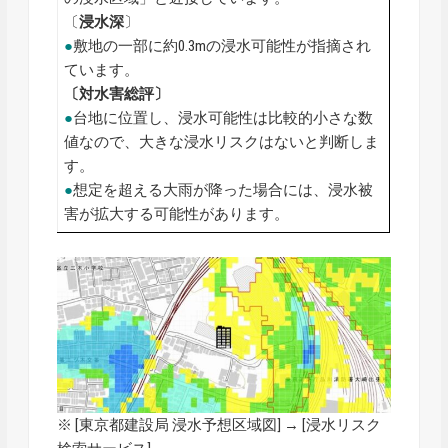
〔
浸水深
〕
●
敷地の一部に約0.3mの浸水可能性が指摘され
ています。
〔対水害総評〕
●
台地に位置し、浸水可能性は比較的小さな数
値なので、大きな浸水リスクはないと判断しま
す。
●
想定を超える大雨が降った場合には、浸水被
害が拡大する可能性があります。
※ [
東京都建設局 浸水予想区域図
] → [浸水リスク