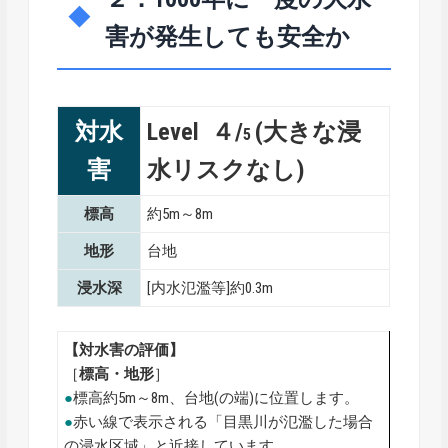
害が発生しても安全か
対水
Level ４/
(大きな浸
5
害
水リスクなし)
標高
約5m～8m
地形
台地
浸水深
[内水氾濫等]約0.3m
【対水害の評価】
［
標高・地形
］
●
標高約5m～8m、台地(の端)に位置します。
●
赤い線で表示される「目黒川が氾濫した場合
の浸水区域」と近接しています。