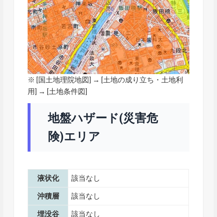
※ [
国土地理院地図
] → [土地の成り立ち・土地利
用] → [土地条件図]
地盤ハザード(災害危
険)エリア
液状化
該当なし
沖積層
該当なし
埋没谷
該当なし