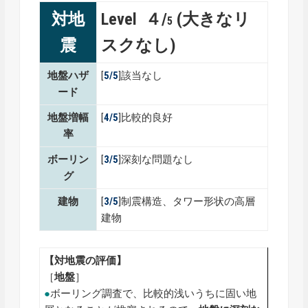
対地
Level ４/
(大きなリ
5
震
スクなし)
地盤ハザ
[
5/5
]該当なし
ード
地盤増幅
[
4/5
]比較的良好
率
ボーリン
[
3/5
]深刻な問題なし
グ
建物
[
3/5
]制震構造、タワー形状の高層
建物
【対地震の評価】
［
地盤
］
●
ボーリング調査で、比較的浅いうちに固い地