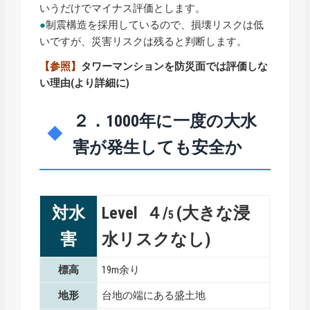
いうだけでマイナス評価とします。
●
制震構造を採用しているので、損壊リスクは低
いですが、災害リスクは残ると判断します。
【参照】
タワーマンションを防災面では評価しな
い理由
(より詳細に)
２．1000年に一度の大水
害が発生しても安全か
対水
Level ４/
(大きな浸
5
害
水リスクなし)
標高
19m余り
地形
台地の端にある盛土地