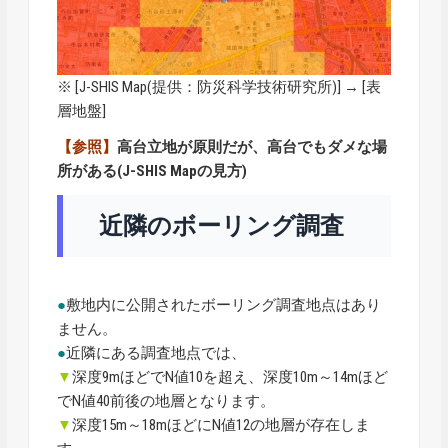
※ [
J-SHIS Map
(提供：防災科学技術研究所)] → [表
層地盤]
【参照】
高台立地が原則だが、高台でもダメな場
所がある(J-SHIS Mapの見方)
近隣のボーリング調査
●
敷地内に公開されたボーリング調査地点はあり
ません。
●
近隣にある調査地点では、
▼
深度9mほどでN値10を超え、深度10m～14mほど
でN値40前後の地層となります。
▼
深度15m～18mほどにN値12の地層が存在しま