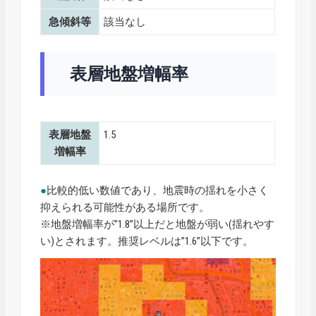
急傾斜等
該当なし
表層地盤増幅率
表層地盤
1.5
増幅率
●
比較的低い数値であり、地震時の揺れを小さく
抑えられる可能性がある場所です。
※地盤増幅率が”1.8”以上だと地盤が弱い(揺れやす
い)とされます。推奨レベルは”1.6”以下です。