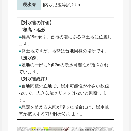
浸水深
[内水氾濫等]約0.2m
【対水害の評価】
［
標高・地形
］
●
標高19m余り、台地の端にある盛土地に位置し
ます。
●
盛土地ですが、地勢は台地同様の場所です。
〔
浸水深
〕
●
敷地の一部に約0.2mの浸水可能性が指摘され
ています。
〔対水害総評〕
●
台地同様の立地で、浸水可能性が小さい数値
なので、大きな浸水リスクはないと判断しま
す。
●
想定を超える大雨が降った場合には、浸水被
害が拡大する可能性があります。