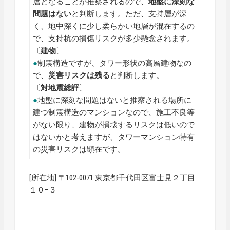
層となることが推察されるので、
地盤に深刻な
問題はない
と判断します。ただ、支持層が深
く、地中深くに少し柔らかい地層が混在するの
で、支持杭の損傷リスクが多少懸念されます。
〔
建物
〕
●
制震構造ですが、タワー形状の高層建物なの
で、
災害リスクは残る
と判断します。
〔
対地震総評
〕
●
地盤に深刻な問題はないと推察される場所に
建つ制震構造のマンションなので、施工不良等
がない限り、建物が損壊するリスクは低いので
はないかと考えますが、タワーマンション特有
の災害リスクは顕在です。
[所在地] 〒102-0071 東京都千代田区富士見２丁目
１０−３