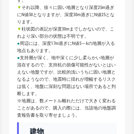
す。
▼
それ以降、徐々に固い地層となり深度25m過ぎ
にN値50となりますが、深度30m過ぎにN値25とな
ります。
▼
柱状図の表記が深度30mまでしかないので、こ
れより深い部分の状態は不明です。
●
周辺には、深度17m過ぎにN値5～6の地層が入る
地点もあります。
●
支持層が深く、地中深くに少し柔らかい地層が
混在するので、支持杭の損傷可能性がないとはい
えない地盤ですが、比較的浅いうちに固い地層と
なるようなので、地震時に揺れが増幅するリスク
は低く、地盤に深刻な問題はない場所であると判
断します。
※地層は、数メートル離れただけで大きく変わる
ことがあるので、購入の際には、当該地の地盤調
査報告書を取り寄せましょう。
建物