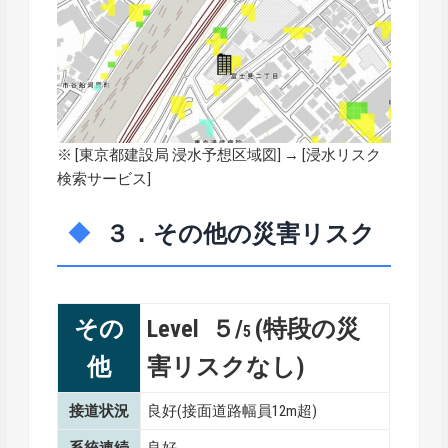
※ [
東京都建設局 浸水予想区域図
] → [浸水リスク
検索サービス]
３．その他の災害リスク
その
Level ５/
(特段の災
5
他
害リスクなし)
接道状況
良好(接面道路幅員12m超)