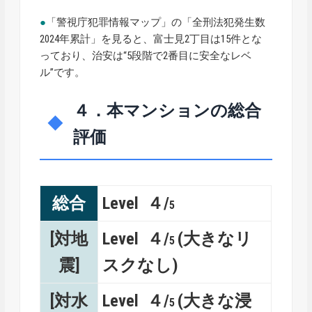
●
「警視庁犯罪情報マップ」の「全刑法犯発生数
2024年累計」を見ると、富士見2丁目は15件とな
っており、治安は“5段階で2番目に安全なレベ
ル”です。
４．本マンションの総合
評価
総合
Level ４/
5
[対地
Level ４/
(大きなリ
5
震]
スクなし)
[対水
Level ４/
(大きな浸
5