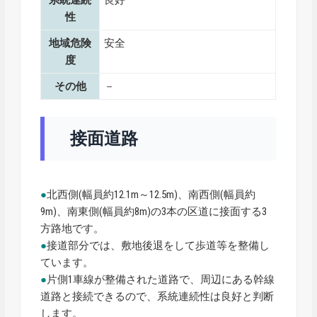
系統連続
良好
性
地域危険
安全
度
その他
－
接面道路
●
北西側(幅員約12.1m～12.5m)、南西側(幅員約
9m)、南東側(幅員約8m)の3本の区道に接面する3
方路地です。
●
接道部分では、敷地後退をして歩道等を整備し
ています。
●
片側1車線が整備された道路で、周辺にある幹線
道路と接続できるので、系統連続性は良好と判断
します。