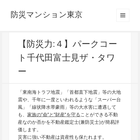
防災マンション東京
メニュ
ーとウ
ィジェ
ット
【防災力:４】パークコー
ト千代田富士見ザ・タワ
ー
「東南海トラフ地震」「首都直下地震」等の大地
震や、千年に一度といわれるような「スーパー台
風」「線状降水帯豪雨」等の大水害に遭遇して
も、
家族の”命”と”財産”を守る
ことができる不動
産なのか否かを不動産鑑定士(兼防災士)が簡易評
価します。
災害に強い不動産は資産性も保たれます。