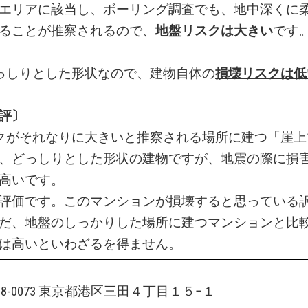
エリアに該当し、ボーリング調査でも、地中深くに
ることが推察されるので、
地盤リスクは大きい
です
っしりとした形状なので、建物自体の
損壊リスクは低
評〕
クがそれなりに大きいと推察される場所に建つ「崖上
、どっしりとした形状の建物ですが、地震の際に損
高いです。
評価です。このマンションが損壊すると思っている
だ、地盤のしっかりした場所に建つマンションと比
は高いといわざるを得ません。
108-0073 東京都港区三田４丁目１５−１