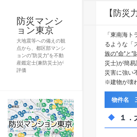
【防災
防災マンシ
ョン東京
「東南海ト
大地震等への備えの観
るような「
点から、都区部マンシ
族の”命”と”
ョンの“防災力”を不動
災士)が簡
産鑑定士(兼防災士)が
評価
災害に強い
※建物が壊
物件名 
１．