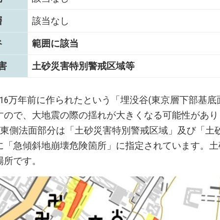
層
該当なし
谷
範囲に該当
害
土砂災害特別警戒区域等
～16万年前に作られたという「埋没谷(東京層下部基底
すので、大地震の際の揺れが大きくなる可能性があり
南東側法面部分は「土砂災害特別警戒区域」及び「土
に「急傾斜地崩壊危険箇所」に指定されています。土
場所です。