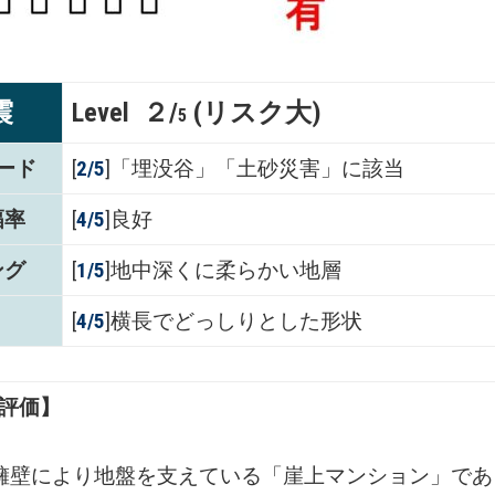
震
Level ２/
(リスク大)
5
ード
[
2/5
]「埋没谷」「土砂災害」に該当
幅率
[
4/5
]良好
ング
[
1/5
]地中深くに柔らかい地層
[
4/5
]横長でどっしりとした形状
評価】
擁壁により地盤を支えている「崖上マンション」であ