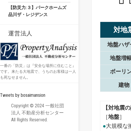
【防災力:３】パークホームズ
品川ザ・レジデンス
対地
運営法人
地盤ハザ
地盤増
一番の「防災」は『安全な場所に住むこと』
ボーリ
です。来たる大地震で、うちのお客様は一人
も死なせません。
建物
Tweets by bosaimansion
Copyright © 2024 一般社団
【対地震の
法人 不動産分析センター
［
地盤
］
All Rights Reserved.
●
大規模な