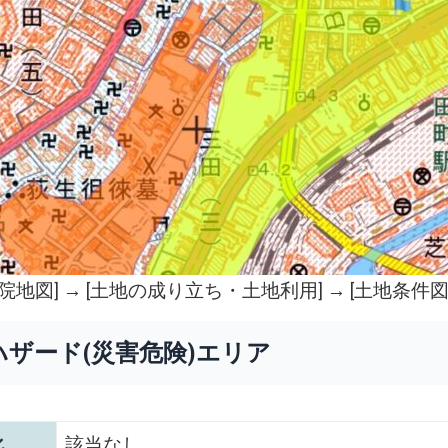
院地図
] → [土地の成り立ち・土地利用] → [土地条件図
ハザード(災害危険)エリア
化
該当なし