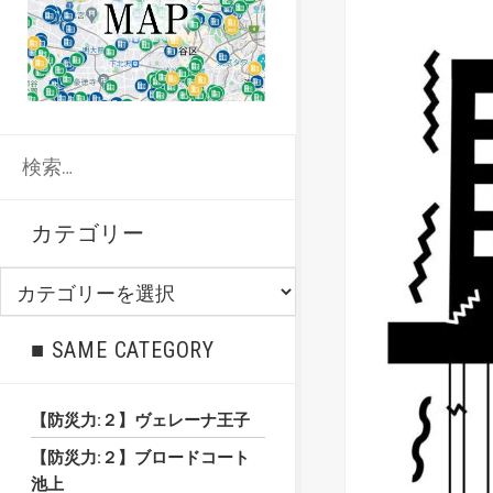
検
索:
カテゴリー
カ
テ
ゴ
■ SAME CATEGORY
リ
ー
【防災力:２】ヴェレーナ王子
【防災力:２】ブロードコート
池上