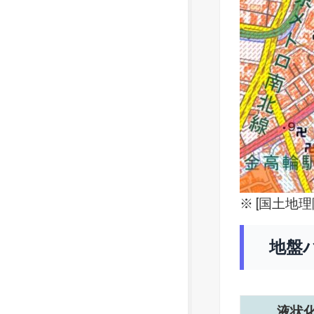
※ [
国土地理
地盤
液状