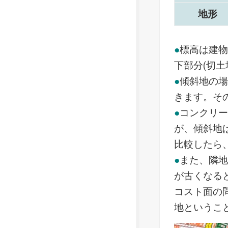
地形
●
標高は建物
下部分(切土
●
傾斜地の
きます。そ
●
コンクリ
が、傾斜地
比較したら
●
また、隣
が古くなる
コスト面の
地というこ