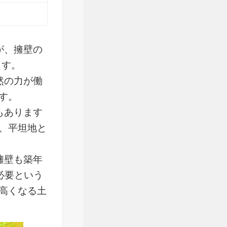
が、擁壁の
ます。
然の力が働
す。
もあります
、平坦地と
擁壁も築年
必要という
高くなる土