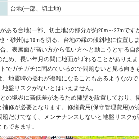
台地(一部、切土地)
がある台地(一部、切土地)の部分が約20m～27mです
地・砂州)は10mを切る、台地の縁の傾斜地に位置し
場合、表層面が高い方から低い方へと動こうとする自
のため、長い年月の間に地面がずれることがありえま
ートでガチガチに固めているので問題ないと見る向き
は、地震時の揺れが複雑になることもあるようなので
、地盤リスクがないとはいえません。
地との境界に高低差があるため擁壁を設置しており、
と補修が必要となります。修繕費用(保守管理費用)が
問題だけでなく、メンテナンスしないと地盤リスクが
ともできます。