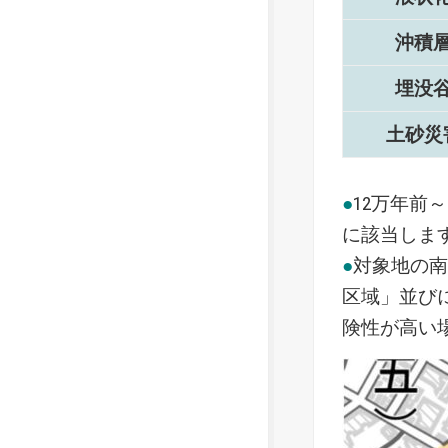
沖積
埋没
土砂災
●
12万年前
に該当しま
●
対象地の
区域」並び
険性が高い