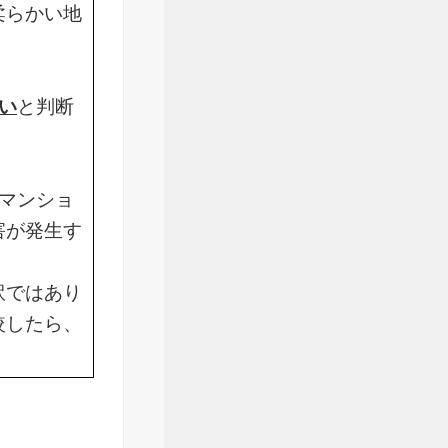
柔らかい地
。
い
と判断
マンショ
害が発生す
訳ではあり
較したら、