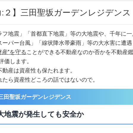
力:２】三田聖坂ガーデンレジデンス
ラフ地震」「首都直下地震」等の大地震や、千年に一
スーパー台風」「線状降水帯豪雨」等の大水害に遭遇
財産”を守る
ことができる不動産なのか否かを不動産鑑
易評価します。
不動産は資産性も保たれます。
れたら資産性どころの話ではないので。
三田聖坂ガーデンレジデンス
大地震が発生しても安全か