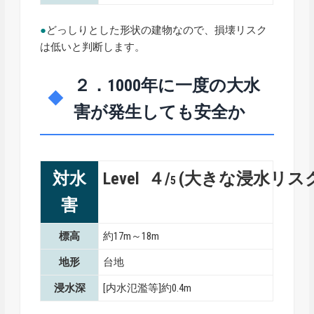
●
どっしりとした形状の建物なので、損壊リスク
は低いと判断します。
２．1000年に一度の大水
害が発生しても安全か
対水
Level ４/
(大きな浸水リス
5
害
標高
約17m～18m
地形
台地
浸水深
[内水氾濫等]約0.4m