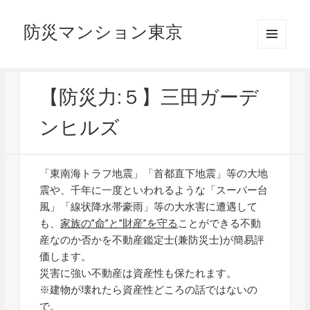
防災マンション東京
メニュ
ーとウ
ィジェ
ット
【防災力:５】三田ガーデ
ンヒルズ
「東南海トラフ地震」「首都直下地震」等の大地
震や、千年に一度といわれるような「スーパー台
風」「線状降水帯豪雨」等の大水害に遭遇して
も、
家族の”命”と”財産”を守る
ことができる不動
産なのか否かを不動産鑑定士(兼防災士)が簡易評
価します。
災害に強い不動産は資産性も保たれます。
※建物が壊れたら資産性どころの話ではないの
で。