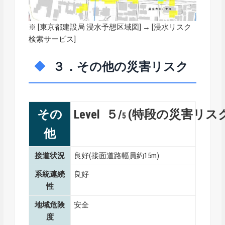
※ [
東京都建設局 浸水予想区域図
] → [浸水リスク
検索サービス]
３．その他の災害リスク
その
Level ５/
(特段の災害リス
5
他
接道状況
良好(接面道路幅員約15m)
系統連続
良好
性
地域危険
安全
度