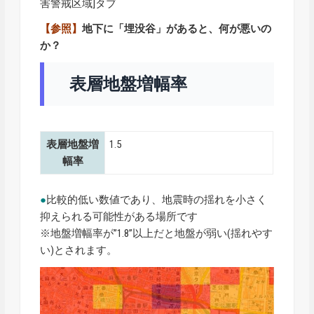
害警戒区域]タブ
【参照】
地下に「埋没谷」があると、何が悪いの
か？
表層地盤増幅率
表層地盤増
1.5
幅率
●
比較的低い数値であり、地震時の揺れを小さく
抑えられる可能性がある場所です
※地盤増幅率が”1.8”以上だと地盤が弱い(揺れやす
い)とされます。