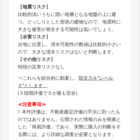
【
地震リスク
】
比較的浅いうちに固い地層となる地盤の上に建
つ、どっしりとした形状の建物なので、地震時に
大きな被害が発生する可能性は低いでしょう。
【
水害リスク
】
台地に位置し、浸水可能性の数値は比較的小さい
ので、大きな浸水リスクはないと判断します。
【
その他リスク
】
特段の災害リスクなし
⇒これらを総合的に勘案し、
防災力を“レベル
５”とします。
(５段階評価で５が最も安全)
≪注意事項≫
1. 本件評価は、不動産鑑定評価の手法に則ったも
のではありません。公開された情報のみを根拠と
した「簡易評価」であり、実際に購入の判断をす
る際には、より詳細な調査が必要となります。