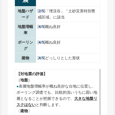
地盤ハザ
[
2/5
]「埋没谷」「土砂災害特別警
ード
戒区域」に該当
地盤増幅
[
4
/5
]概ね良好
率
ボーリン
[
4
/5
]概ね良好
グ
建物
[
4/5
]どっしりとした形状
【対地震の評価】
［
地盤
］
●
表層地盤増幅率が概ね良好な台地に位置し、
ボーリング調査でも、比較的浅いうちに固い地
層となることが把握できるので、
大きな地盤リ
スクはない
と判断します。
〔
建物
〕