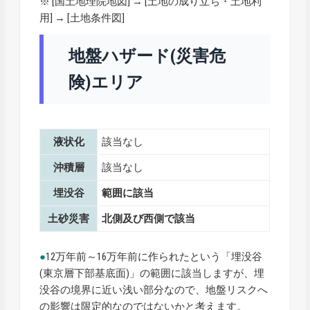
※ [
国土地理院地図
] → [土地の成り立ち・土地利
用] → [土地条件図]
地盤ハザード(災害危
険)エリア
液状化
該当なし
沖積層
該当なし
埋没谷
範囲に該当
土砂災害
北側及び西側で該当
●
12万年前～16万年前に作られたという「埋没谷
(東京層下部基底面)」の範囲に該当しますが、埋
没谷の境界に近い浅い部分なので、地盤リスクへ
の影響は限定的なのではないかと考えます。