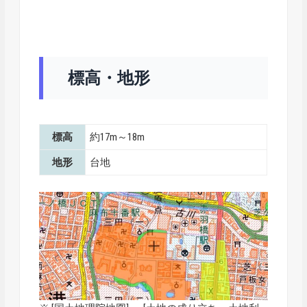
標高・地形
標高
約17m～18m
地形
台地