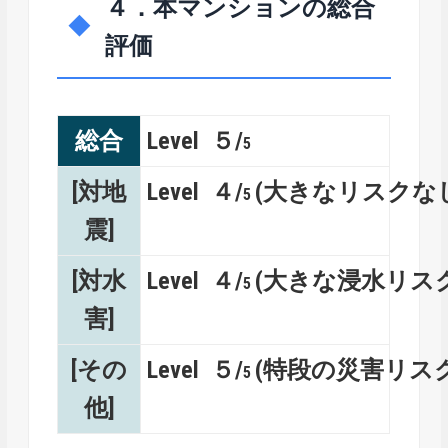
４．本マンションの総合
評価
総合
Level ５/
5
[対地
Level ４/
(大きなリスクな
5
震]
[対水
Level ４/
(大きな浸水リス
5
害]
[その
Level ５/
(特段の災害リス
5
他]