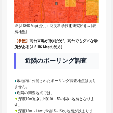
※ [
J-SHIS Map
(提供：防災科学技術研究所)] → [表
層地盤]
【参照】
高台立地が原則だが、高台でもダメな場
所がある(J-SHIS Mapの見方)
近隣のボーリング調査
●
敷地内に公開されたボーリング調査地点はあり
ません。
●
近隣の調査地点では、
▼
深度10m過ぎにN値40～50の固い地層となりま
す。
▼
深度13m～14mでN値15～23の地層が挟まりま