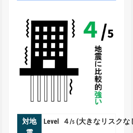
対地
Level ４/
(大きなリスクな
5
震