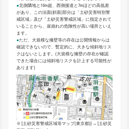
●
北側隣地と10m超、西側接道と7mほどの高低差
があり、この法面(斜面)部分は「土砂災害特別警
戒区域」及び「土砂災害警戒区域」に指定されて
いることから、崖崩れの危険性が高い場所といえ
ます。
●
ただ、大規模な擁壁等の存在は公開情報からは
確認できないので、暫定的に、大きな傾斜地リス
クはないとします。(大規模な擁壁の存在が確認
できた場合には傾斜地リスクを計上する可能性が
あります)
※ [
土砂災害警戒区域等マップ
(東京都)] → [土砂災