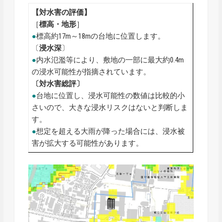
【対水害の評価】
［
標高・地形
］
●
標高約17m～18mの台地に位置します。
〔
浸水深
〕
●
内水氾濫等により、敷地の一部に最大約0.4m
の浸水可能性が指摘されています。
〔対水害総評〕
●
台地に位置し、浸水可能性の数値は比較的小
さいので、大きな浸水リスクはないと判断しま
す。
●
想定を超える大雨が降った場合には、浸水被
害が拡大する可能性があります。