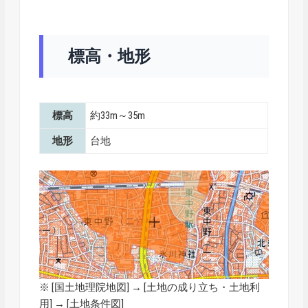
標高・地形
標高
約33m～35m
地形
台地
※ [
国土地理院地図
] → [土地の成り立ち・土地利
用] → [土地条件図]