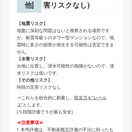
他]
害リスクなし)
【
地震リスク
】
地盤に深刻な問題はないと推察される場所です
が、耐震等級１のタワー型マンションなので、地
震時に多少の損害が発生する可能性は否定できま
せん。
【
水害リスク
】
台地に位置し、浸水可能性の指摘がないので、浸
水リスクは低いです。
【
その他リスク
】
特段の災害リスクなし
⇒これらを総合的に勘案し、
防災力を“レベル
３”
とします。
(５段階評価で５が最も安全)
≪注意事項≫
1. 本件評価は、不動産鑑定評価の手法に則ったも