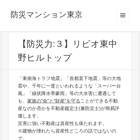
防災マンション東京
メニュ
ーとウ
ィジェ
ット
【防災力:３】リビオ東中
野ヒルトップ
「東南海トラフ地震」「首都直下地震」等の大地
震や、千年に一度といわれるような「スーパー台
風」「線状降水帯豪雨」等の大水害に遭遇して
も、
家族の”命”と”財産”を守る
ことができる不動
産なのか否かを不動産鑑定士(兼防災士)が簡易評
価します。
災害に強い不動産は資産性も保たれます。
※建物が壊れたら資産性どころの話ではないの
で。