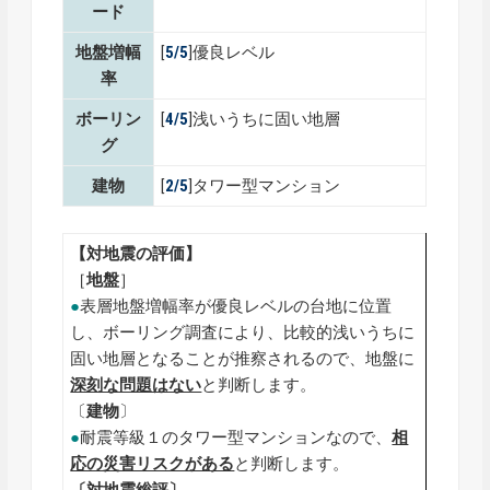
ード
地盤増幅
[
5/5
]優良レベル
率
ボーリン
[
4/5
]浅いうちに固い地層
グ
建物
[
2/5
]タワー型マンション
【対地震の評価】
［
地盤
］
●
表層地盤増幅率が優良レベルの台地に位置
し、ボーリング調査により、比較的浅いうちに
固い地層となることが推察されるので、地盤に
深刻な問題はない
と判断します。
〔
建物
〕
●
耐震等級１のタワー型マンションなので、
相
応の災害リスクがある
と判断します。
〔対地震総評〕