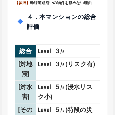
【参照】
幹線道路沿いの物件を勧めない理由
４．本マンションの総合
評価
総合
Level ３/
5
[対地
Level ３/
(リスク有)
5
震]
[対水
Level ５/
(浸水リス
5
害]
ク小)
[その
Level ５/
(特段の災
5