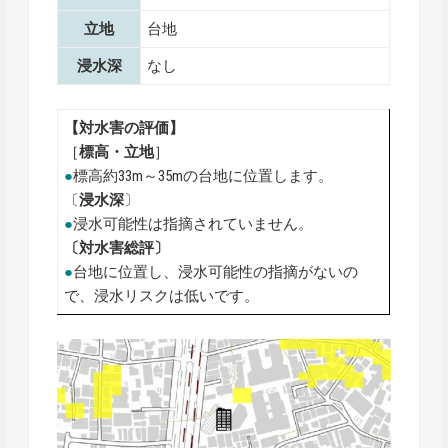
立地
台地
浸水深
なし
【対水害の評価】
［
標高・
立地
］
●
標高約33m～35mの台地に位置します。
〔
浸水深
〕
●
浸水可能性は指摘されていません。
〔対水害総評〕
●
台地に位置し、浸水可能性の指摘がないの
で、浸水リスクは低いです。