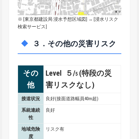
※ [
東京都建設局 浸水予想区域図
] → [浸水リスク
検索サービス]
３．その他の災害リスク
その
Level ５/
(特段の災
5
他
害リスクなし)
接道状況
良好(接面道路幅員40m超)
系統連続
良好
性
地域危険
リスク有
度