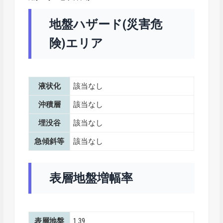
地盤ハザード(災害危
険)エリア
液状化
該当なし
沖積層
該当なし
埋没谷
該当なし
急傾斜等
該当なし
表層地盤増幅率
表層地盤
1.39