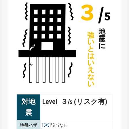
対地
Level ３/
(リスク有)
5
震
地盤ハザ
[
5/5
]該当なし