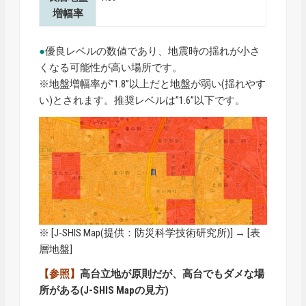
増幅率
●
優良レベルの数値であり、地震時の揺れが小さ
くなる可能性が高い場所です。
※地盤増幅率が”1.8”以上だと地盤が弱い(揺れやす
い)とされます。推奨レベルは”1.6”以下です。
※ [
J-SHIS Map
(提供：防災科学技術研究所)] → [表
層地盤]
【参照】
高台立地が原則だが、高台でもダメな場
所がある(J-SHIS Mapの見方)