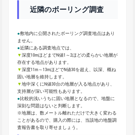
近隣
のボーリング調査
●
敷地内に公開されたボーリング調査地点はあり
ません。
●
近隣にある調査地点では、
▼
深度10mほどまでN値1～2ほどの柔らかい地層が
存在する地点があります。
▼
深度11m～13mほどでN値30を超え、以深、概ね
固い地層を維持します。
▼
地中深くにN値30台の地層が入る地点があり、
支持層が深い可能性もあります。
●
比較的浅いうちに固い地層となるので、地盤に
深刻な問題はないと判断します。
※地層は、数メートル離れただけで大きく変わる
ことがあるので、購入の際には、当該地の地盤調
査報告書を取り寄せましょう。