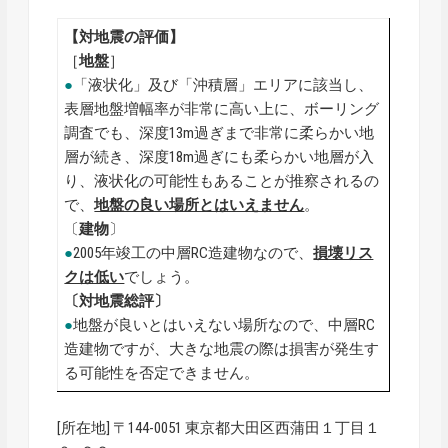
【対地震の評価】
［
地盤
］
●
「液状化」及び「沖積層」エリアに該当し、
表層地盤増幅率が非常に高い上に、ボーリング
調査でも、深度13m過ぎまで非常に柔らかい地
層が続き、深度18m過ぎにも柔らかい地層が入
り、液状化の可能性もあることが推察されるの
で、
地盤の良い場所とはいえません
。
〔
建物
〕
●
2005年竣工の中層RC造建物なので、
損壊リス
クは低い
でしょう。
〔対地震総評〕
●
地盤が良いとはいえない場所なので、中層RC
造建物ですが、大きな地震の際は損害が発生す
る可能性を否定できません。
[所在地] 〒144-0051 東京都大田区西蒲田１丁目１