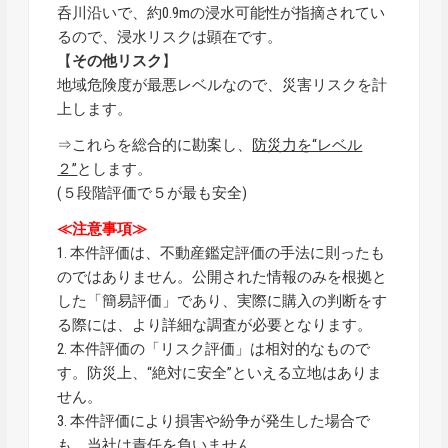
呑川沿いで、約0.9mの浸水可能性が指摘されてい
るので、浸水リスクは顕在です。
【
その他リスク
】
地域危険度が最悪レベルなので、災害リスクを計
上します。
⇒これらを総合的に勘案し、
防災力を“レベル
２”
とします。
(５段階評価で５が最も安全)
≪注意事項≫
1. 本件評価は、不動産鑑定評価の手法に則ったも
のではありません。公開された情報のみを根拠と
した「簡易評価」であり、実際に購入の判断をす
る際には、より詳細な調査が必要となります。
2. 本件評価の「リスク評価」は相対的なもので
す。防災上、“絶対に安全”といえる立地はありま
せん。
3. 本件評価により損害や紛争が発生した場合で
も、当社は責任を負いません。