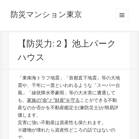
防災マンション東京
メニュ
ーとウ
ィジェ
ット
【防災力:２】池上パーク
ハウス
「東南海トラフ地震」「首都直下地震」等の大地
震や、千年に一度といわれるような「スーパー台
風」「線状降水帯豪雨」等の大水害に遭遇して
も、
家族の”命”と”財産”を守る
ことができる不動
産なのか否かを不動産鑑定士(兼防災士)が簡易評
価します。
災害に強い不動産は資産性も保たれます。
※建物が壊れたら資産性どころの話ではないの
で。