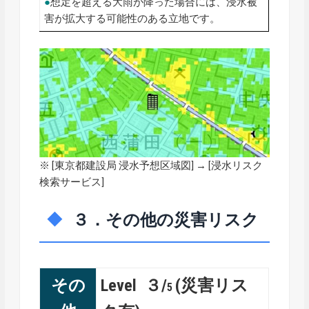
●
想定を超える大雨が降った場合には、浸水被
害が拡大する可能性のある立地です。
※ [
東京都建設局 浸水予想区域図
] → [浸水リスク
検索サービス]
３．その他の災害リスク
その
Level ３/
(災害リス
5