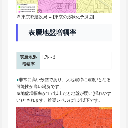
※ 東京都建設局 → [
東京の液状化予測図
]
表層地盤増幅率
表層地盤
1.76～2
増幅率
●
非常に高い数値であり、大地震時に震度7となる
可能性が高い場所です。
※地盤増幅率が”1.8”以上だと地盤が弱い(揺れやす
い)とされます。推奨レベルは”1.6”以下です。