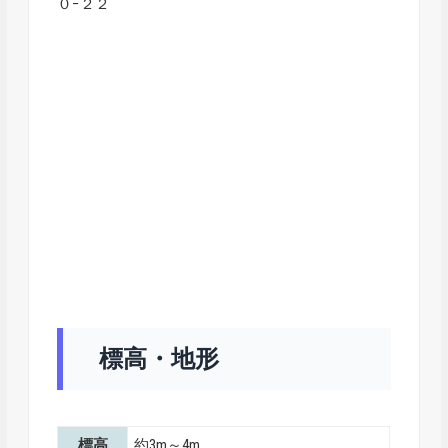
０−２２
標高・地形
標高
約3m～4m