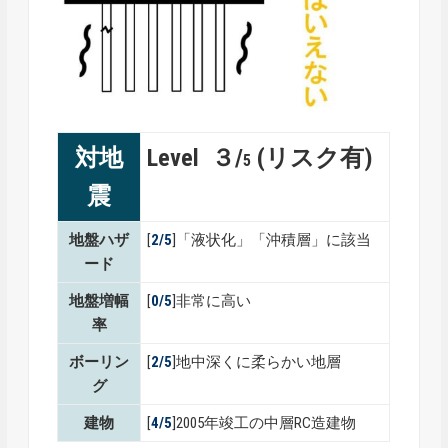
対地
Level ３/
(リスク有)
5
震
地盤ハザ
[
2/5
]「液状化」「沖積層」に該当
ード
地盤増幅
[
0
/5
]非常に高い
率
ボーリン
[
2
/5
]地中深くに柔らかい地層
グ
建物
[
4/5
]2005年竣工の中層RC造建物