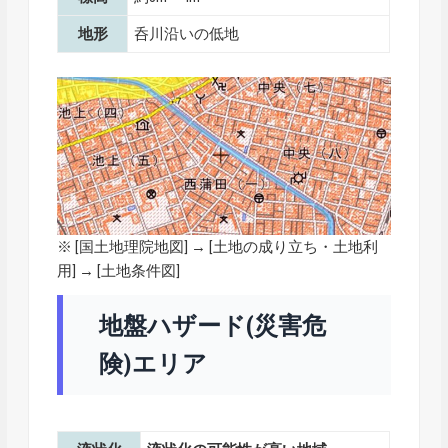
地形
呑川沿いの低地
※ [
国土地理院地図
] → [土地の成り立ち・土地利
用] → [土地条件図]
地盤ハザード(災害危
険)エリア