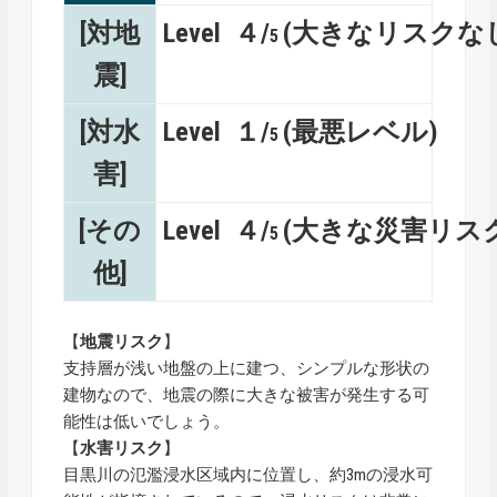
[対地
Level ４/
(大きなリスクな
5
震]
[対水
Level １/
(最悪レベル)
5
害]
[その
Level ４/
(大きな災害リス
5
他]
【
地震リスク
】
支持層が浅い地盤の上に建つ、シンプルな形状の
建物なので、地震の際に大きな被害が発生する可
能性は低いでしょう。
【
水害リスク
】
目黒川の氾濫浸水区域内に位置し、約3mの浸水可