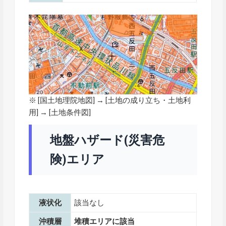
※ [
国土地理院地図
] → [土地の成り立ち・土地利
用] → [土地条件図]
地盤ハザード(災害危
険)エリア
液状化
該当なし
沖積層
堆積エリアに該当