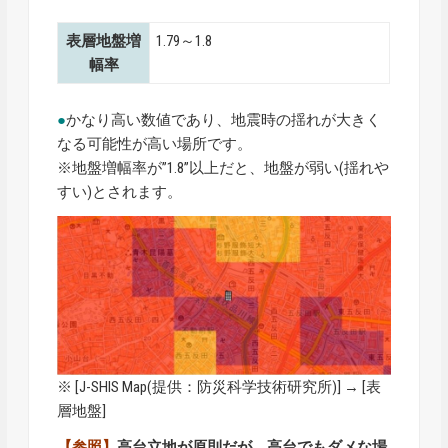
表層地盤増
1.79～1.8
幅率
●
かなり高い数値であり、地震時の揺れが大きく
なる可能性が高い場所です。
※地盤増幅率が”1.8”以上だと、地盤が弱い(揺れや
すい)とされます。
※ [
J-SHIS Map
(提供：防災科学技術研究所)] → [表
層地盤]
【参照】
高台立地が原則だが、高台でもダメな場