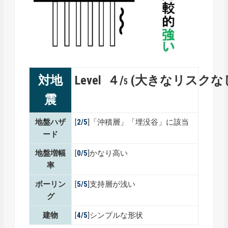
対地
Level ４/
(大きなリスクな
5
震
地盤ハザ
[
2/5
]「沖積層」「埋没谷」に該当
ード
地盤増幅
[
0
/5
]かなり高い
率
ボーリン
[
5
/5
]支持層が浅い
グ
建物
[
4/5
]シンプルな形状