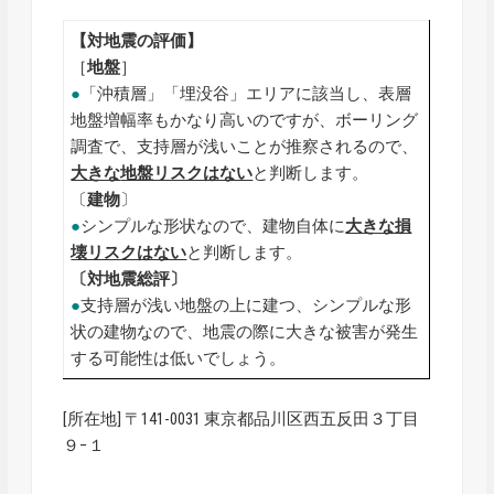
【対地震の評価】
［
地盤
］
●
「沖積層」「埋没谷」エリアに該当し、表層
地盤増幅率もかなり高いのですが、ボーリング
調査で、支持層が浅いことが推察されるので、
大きな
地盤リスクはない
と判断します。
〔
建物
〕
●
シンプルな形状なので、建物自体に
大きな損
壊リスクはない
と判断します。
〔対地震総評〕
●
支持層が浅い地盤の上に建つ、シンプルな形
状の建物なので、地震の際に大きな被害が発生
する可能性は低いでしょう。
[所在地] 〒141-0031 東京都品川区西五反田３丁目
９−１