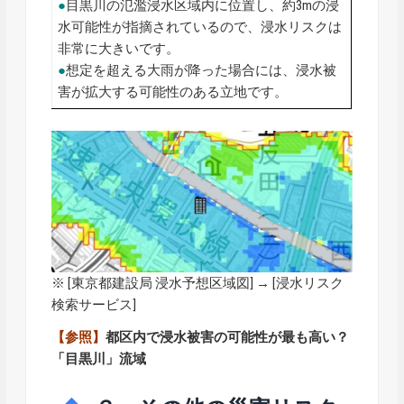
●
目黒川の氾濫浸水区域内に位置し、約3mの浸
水可能性が指摘されているので、浸水リスクは
非常に大きいです。
●
想定を超える大雨が降った場合には、浸水被
害が拡大する可能性のある立地です。
※ [
東京都建設局 浸水予想区域図
] → [浸水リスク
検索サービス]
【参照】
都区内で浸水被害の可能性が最も高い？
「目黒川」流域