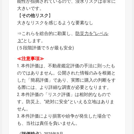
能性が指摘されているので、浸水リスクは非常に
大きいです。
【
その他リスク
】
大きなリスクを感じるような要素なし
⇒これらを総合的に勘案し、
防災力を“レベル
３”
とします。
(５段階評価で５が最も安全)
≪注意事項≫
1. 本件評価は、不動産鑑定評価の手法に則ったも
のではありません。公開された情報のみを根拠と
した「簡易評価」であり、実際に購入の判断をす
る際には、より詳細な調査が必要となります。
2. 本件評価の「リスク評価」は相対的なもので
す。防災上、“絶対に安全”といえる立地はありま
せん。
3. 本件評価により損害や紛争が発生した場合で
も、当社は責任を負いません。
《
評価時点
》2025年9月