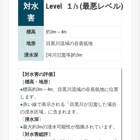
対水
Level １/
(最悪レベル)
5
害
標高
約3m～4m
地形
目黒川流域の谷底低地
浸水深
[河川氾濫等]約3m
【対水害の評価】
［
標高・地形
］
●
標高約3m～4m、目黒川流域の谷底低地に位置
します。
●
赤い線で表示される「目黒川が氾濫した場合
の浸水区域」に含まれます。
〔
浸水深
〕
●
最大約3mの浸水可能性が指摘されています。
〔対水害総評〕