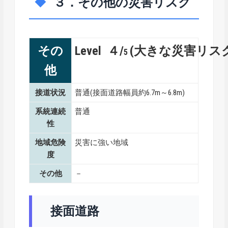
３．その他の災害リスク
その
Level ４/
(大きな災害リス
5
他
接道状況
普通(接面道路幅員約6.7m～6.8m)
系統連続
普通
性
地域危険
災害に強い地域
度
その他
－
接面道路