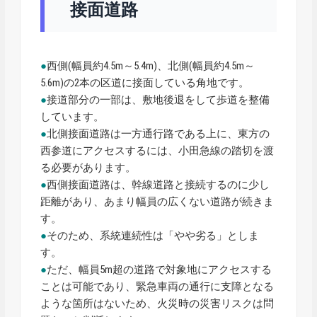
接面道路
●
西側(幅員約4.5m～5.4m)、北側(幅員約4.5m～
5.6m)の2本の区道に接面している角地です。
●
接道部分の一部は、敷地後退をして歩道を整備
しています。
●
北側接面道路は一方通行路である上に、東方の
西参道にアクセスするには、小田急線の踏切を渡
る必要があります。
●
西側接面道路は、幹線道路と接続するのに少し
距離があり、あまり幅員の広くない道路が続きま
す。
●
そのため、系統連続性は「やや劣る」としま
す。
●
ただ、幅員5m超の道路で対象地にアクセスする
ことは可能であり、緊急車両の通行に支障となる
ような箇所はないため、火災時の災害リスクは問