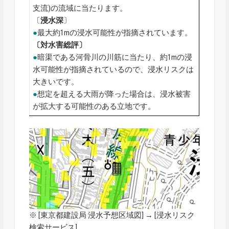
支流)の流域に当たります。
〔
浸水深
〕
●
最大約1mの浸水可能性が指摘されています。
〔対水害総評〕
●
暗渠である河骨川の川筋に当たり、約1mの浸
水可能性が指摘されているので、浸水リスクは
大きいです。
●
想定を超える大雨が降った場合は、浸水被害
が拡大する可能性のある立地です。
※ [
東京都建設局 浸水予想区域図
] → [浸水リスク
検索サービス]