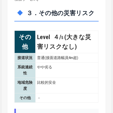
３．その他の災害リスク
その
Level ４/
(大きな災
5
他
害リスクなし)
接道状況
普通(接面道路幅員4m超)
系統連続
やや劣る
性
地域危険
比較的安全
度
その他
－