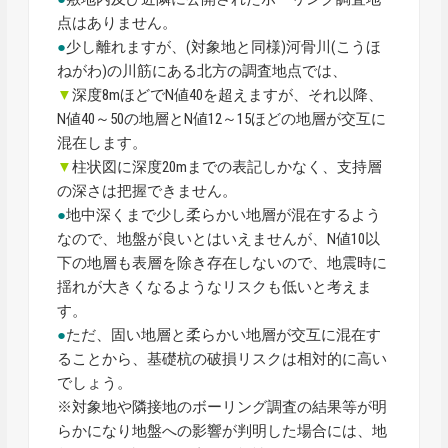
点はありません。
●
少し離れますが、(対象地と同様)河骨川(こうほ
ねがわ)の川筋にある北方の調査地点では、
▼
深度8mほどでN値40を超えますが、それ以降、
N値40～50の地層とN値12～15ほどの地層が交互に
混在します。
▼
柱状図に深度20mまでの表記しかなく、支持層
の深さは把握できません。
●
地中深くまで少し柔らかい地層が混在するよう
なので、地盤が良いとはいえませんが、N値10以
下の地層も表層を除き存在しないので、地震時に
揺れが大きくなるようなリスクも低いと考えま
す。
●
ただ、固い地層と柔らかい地層が交互に混在す
ることから、基礎杭の破損リスクは相対的に高い
でしょう。
※対象地や隣接地のボーリング調査の結果等が明
らかになり地盤への影響が判明した場合には、地