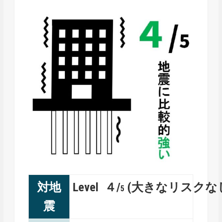
対地
Level ４/
(大きなリスクな
5
震