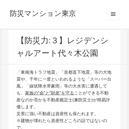
防災マンション東京
メニュ
ーとウ
ィジェ
ット
【防災力:３】レジデンシ
ャルアート代々木公園
「東南海トラフ地震」「首都直下地震」等の大地
震や、千年に一度といわれるような「スーパー台
風」「線状降水帯豪雨」等の大水害に遭遇して
も、
家族の”命”と”財産”を守る
ことができる不動
産なのか否かを不動産鑑定士(兼防災士)が簡易評
価します。
災害に強い不動産は資産性も保たれます。
※建物が壊れたら資産性どころの話ではないの
で。