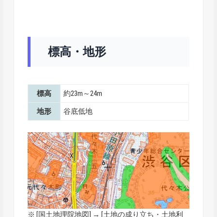
標高・地形
標高
約23m～24m
地形
谷底低地
※ [
国土地理院地図
] → [土地の成り立ち・土地利