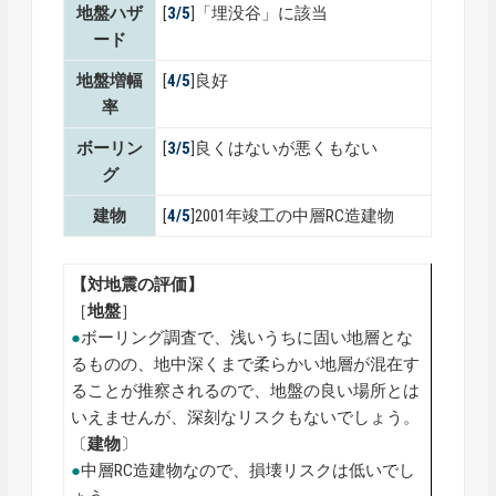
地盤ハザ
[
3/5
]「埋没谷」に該当
ード
地盤増幅
[
4/5
]良好
率
ボーリン
[
3/5
]良くはないが悪くもない
グ
建物
[
4/5
]2001年竣工の中層RC造建物
【対地震の評価】
［
地盤
］
●
ボーリング調査で、浅いうちに固い地層とな
るものの、地中深くまで柔らかい地層が混在す
ることが推察されるので、地盤の良い場所とは
いえませんが、深刻なリスクもないでしょう。
〔
建物
〕
●
中層RC造建物なので、損壊リスクは低いでし