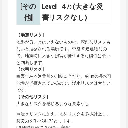
[その
Level ４/
(大きな災
5
他]
害リスクなし)
【
地震リスク
】
地盤が良いとはいえないものの、深刻なリスクも
ないと推察される場所です。中層RC造建物なの
で、地震時に大きな損害が発生する可能性は低い
と判断します。
【
水害リスク
】
暗渠である河骨川の川筋に当たり、約1mの浸水可
能性が指摘されているので、浸水リスクは大きい
です。
【
その他リスク
】
大きなリスクを感じるような要素なし
⇒浸水リスクに加え、地盤リスクも多少計上し、
防災力を“レベル３”
とします。
(５段階評価で５が最も安全)