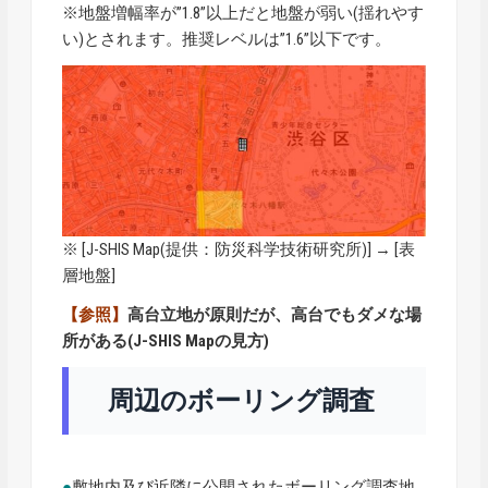
※地盤増幅率が”1.8”以上だと地盤が弱い(揺れやす
い)とされます。推奨レベルは”1.6”以下です。
※ [
J-SHIS Map
(提供：防災科学技術研究所)] → [表
層地盤]
【参照】
高台立地が原則だが、高台でもダメな場
所がある(J-SHIS Mapの見方)
周辺のボーリング調査
●
敷地内及び近隣に公開されたボーリング調査地