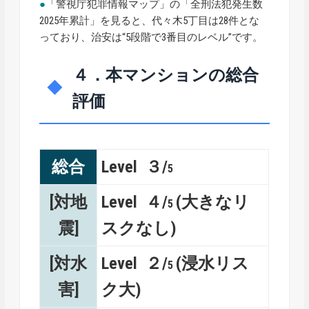
●
「警視庁犯罪情報マップ」の「全刑法犯発生数
2025年累計」を見ると、代々木5丁目は28件とな
っており、治安は“5段階で3番目のレベル”です。
４．本マンションの総合
評価
総合
Level ３/
5
[対地
Level ４/
(大きなリ
5
震]
スクなし)
[対水
Level ２/
(浸水リス
5
害]
ク大)