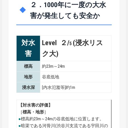
２．1000年に一度の大水
害が発生しても安全か
対水
Level ２/
(浸水リス
5
害
ク大)
標高
約23m～24m
地形
谷底低地
浸水深
[内水氾濫等]約1m
【対水害の評価】
［
標高・地形
］
●
標高約23m～24mの谷底低地に位置します。
●
暗渠である河骨川(渋谷川支流である宇田川の