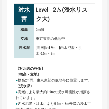
対水
Level ２/
(浸水リス
5
害
ク大)
標高
2m弱
立地
東京東部の低地帯
浸水深
[高潮]約1.9m [内水氾濫・洪
水]0.5m～3m
【対水害の評価】
［
標高・
立地
］
●
標高2m弱、東京東部の低地帯に位置します。
〔
浸水深
〕
●
高潮により最大約1.9mの浸水可能性が指摘さ
れています。
●
内水氾濫・洪水により0.5m～3m未満の浸水可