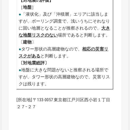
【対地震の評価】
［
地盤
］
●
「液状化」及び「沖積層」エリアに該当しま
すが、ボーリング調査で、浅いうちにそれなり
に固い地層となることが推察されるので、
大き
な地盤リスクのない
場所であると判断します。
〔
建物
〕
●
タワー形状の高層建物なので、
相応の災害リ
スクがある
と判断します。
〔対地震総評〕
●
地盤に大きな問題がないと推察される場所で
すが、タワー形状の高層建物なので、災害リス
クは残ります。
[所在地] 〒133-0057 東京都江戸川区西小岩１丁目
２７−２７