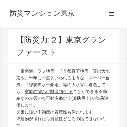
防災マンション東京
メニュ
ーとウ
ィジェ
ット
【防災力:２】東京グラン
ファースト
「東南海トラフ地震」「首都直下地震」等の大地
震や、千年に一度といわれるような「スーパー台
風」「線状降水帯豪雨」等の大水害に遭遇して
も、
家族の”命”と”財産”を守る
ことができる不動
産なのか否かを不動産鑑定士(兼防災士)が簡易評
価します。
災害に強い不動産は資産性も保たれます。
※建物が壊れたら資産性どころの話ではないの
で。