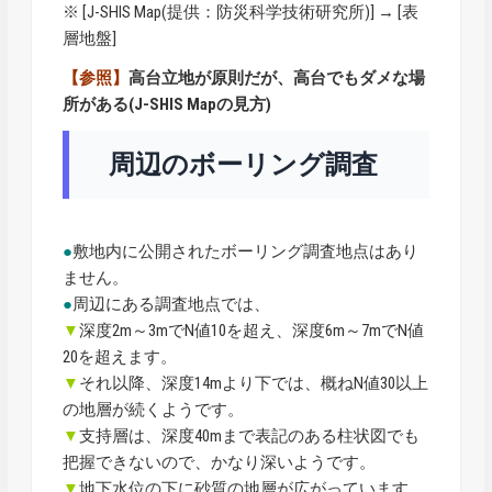
※ [
J-SHIS Map
(提供：防災科学技術研究所)] → [表
層地盤]
【参照】
高台立地が原則だが、高台でもダメな場
所がある(J-SHIS Mapの見方)
周辺のボーリング調査
●
敷地内に公開されたボーリング調査地点はあり
ません。
●
周辺にある調査地点では、
▼
深度2m～3mでN値10を超え、深度6m～7mでN値
20を超えます。
▼
それ以降、深度14mより下では、概ねN値30以上
の地層が続くようです。
▼
支持層は、深度40mまで表記のある柱状図でも
把握できないので、かなり深いようです。
▼
地下水位の下に砂質の地層が広がっています