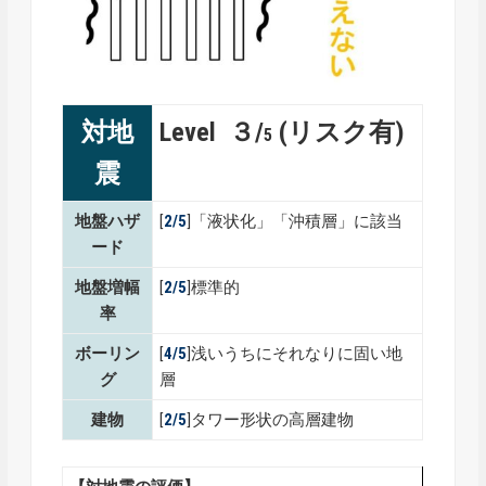
対地
Level ３/
(リスク有)
5
震
地盤ハザ
[
2/5
]「液状化」「沖積層」に該当
ード
地盤増幅
[
2/5
]標準的
率
ボーリン
[
4/5
]浅いうちにそれなりに固い地
グ
層
建物
[
2/5
]タワー形状の高層建物