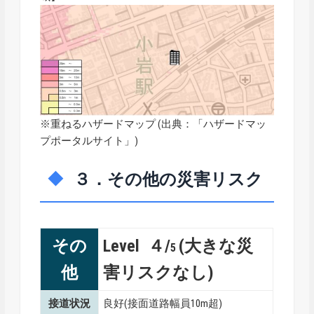
※重ねるハザードマップ (出典：「
ハザードマッ
プポータルサイト
」)
３．その他の災害リスク
その
Level ４/
(大きな災
5
他
害リスクなし)
接道状況
良好(接面道路幅員10m超)