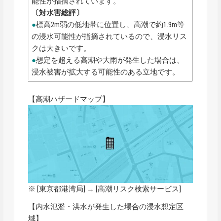
能性が指摘されています。
〔対水害総評〕
●
標高2m弱の低地帯に位置し、高潮で約1.9m等
の浸水可能性が指摘されているので、浸水リス
クは大きいです。
●
想定を超える高潮や大雨が発生した場合は、
浸水被害が拡大する可能性のある立地です。
【高潮ハザードマップ】
※ [東京都港湾局] → [
高潮リスク検索サービス
]
【内水氾濫・洪水が発生した場合の浸水想定区
域】