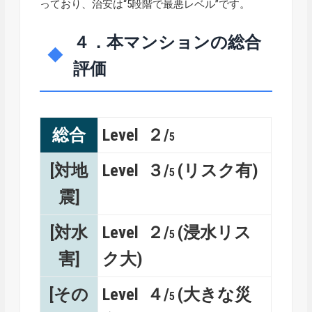
っており、治安は“5段階で最悪レベル”です。
４．本マンションの総合
評価
総合
Level ２/
5
[対地
Level ３/
(リスク有)
5
震]
[対水
Level ２/
(浸水リス
5
害]
ク大)
[その
Level ４/
(大きな災
5