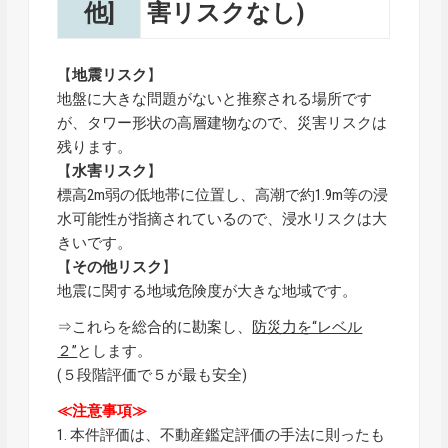
他]
害リスクなし)
【
地震リスク
】
地盤に大きな問題がないと推察される場所です
が、タワー形状の高層建物なので、災害リスクは
残ります。
【
水害リスク
】
標高2m弱の低地帯に位置し、高潮で約1.9m等の浸
水可能性が指摘されているので、浸水リスクは大
きいです。
【
その他リスク
】
地震に関する地域危険度が大きな地域です。
⇒これらを総合的に勘案し、
防災力を“レベル
２”
とします。
(５段階評価で５が最も安全)
≪注意事項≫
1. 本件評価は、不動産鑑定評価の手法に則ったも