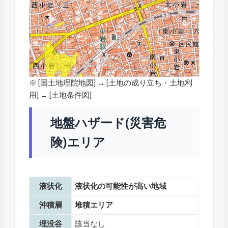
※ [
国土地理院地図
] → [土地の成り立ち・土地利
用] → [土地条件図]
地盤ハザード(災害危
険)エリア
液状化
液状化の可能性が高い地域
沖積層
堆積エリア
埋没谷
該当なし