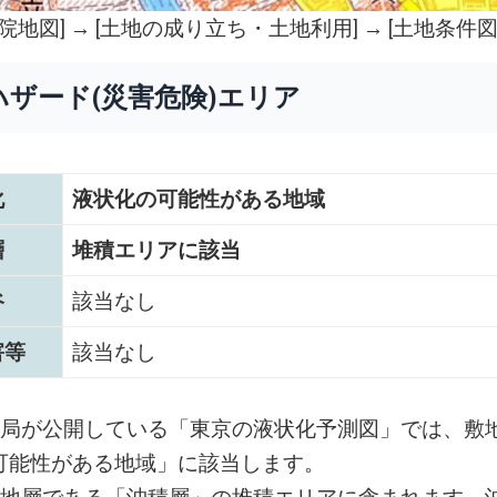
院地図
] → [土地の成り立ち・土地利用] → [土地条件図
ハザード(災害危険)エリア
化
液状化の可能性がある地域
層
堆積エリアに該当
谷
該当なし
害等
該当なし
設局が公開している「東京の液状化予測図」では、敷
可能性がある地域」に該当します。