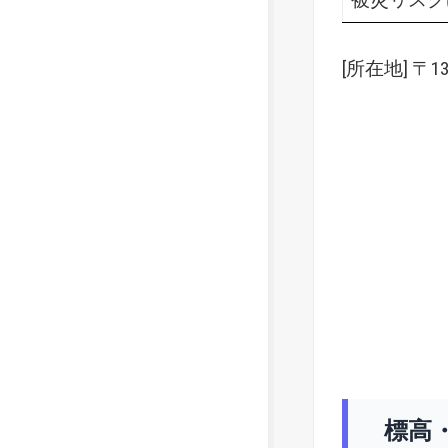
[所在地] 〒
標高