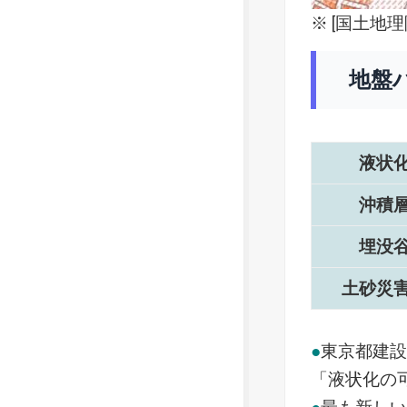
※ [
国土地理
地盤
液状
沖積
埋没
土砂災
●
東京都建
「液状化の