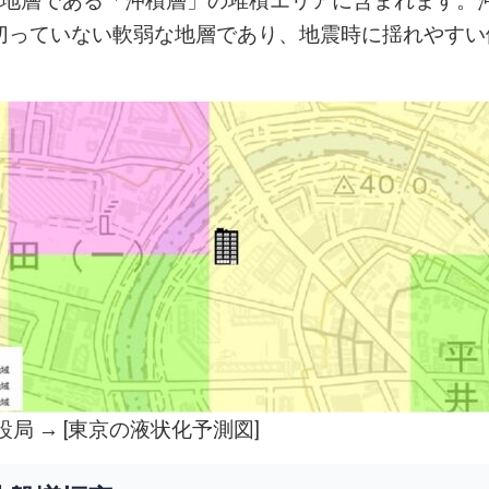
い地層である「沖積層」の堆積エリアに含まれます。
切っていない軟弱な地層であり、地震時に揺れやすい
局 → [
東京の液状化予測図
]