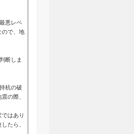
最悪レベ
なので、地
判断しま
持杭の破
地震の際、
訳ではあり
較したら、