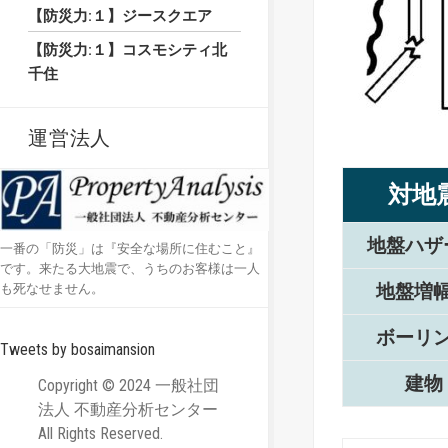
【防災力:１】ジースクエア
【防災力:１】コスモシティ北
千住
運営法人
対地
地盤ハザ
一番の「防災」は『安全な場所に住むこと』
です。来たる大地震で、うちのお客様は一人
地盤増
も死なせません。
ボーリ
Tweets by bosaimansion
建物
Copyright © 2024 一般社団
法人 不動産分析センター
All Rights Reserved.