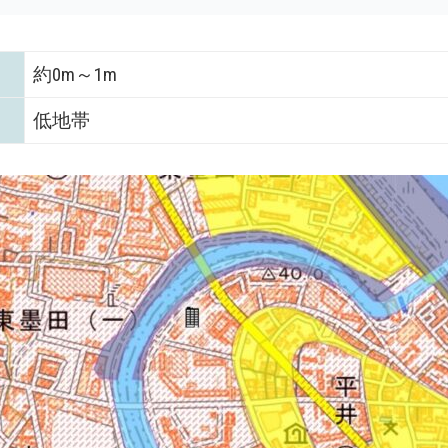
約0m～1m
低地帯