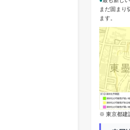
●
最も新し
まだ固まり
ます。
※ 東京都建設