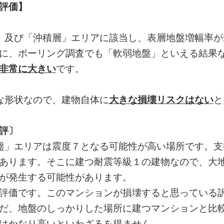
評価】
」及び「沖積層」エリアに該当し、表層地盤増幅率が
に、ボーリング調査でも「軟弱地盤」といえる結果
非常に大きい
です。
な形状なので、建物自体に
大きな損壊リスクはない
と
評〕
盤」エリアは震度７となる可能性が高い場所です。支
あります。そこに建つ耐震等級１の建物なので、大
が発生する可能性があります。
評価です。このマンションが損壊すると思っている
だ、地盤のしっかりした場所に建つマンションと比
はかなり高いといわざるを得ません。