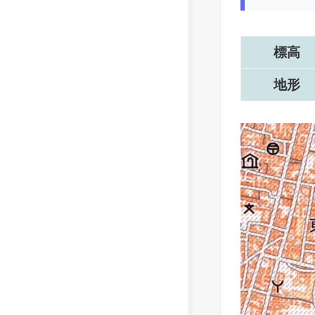
標高
地形