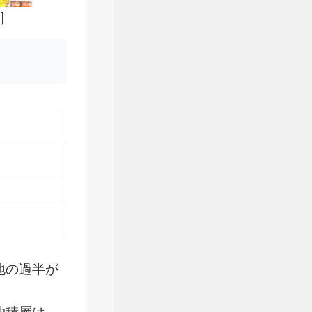
]
地の過半が