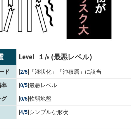
震
Level １/
(最悪レベル)
5
ード
[
2/5
]「液状化」「沖積層」に該当
幅率
[
0/5
]最悪レベル
ング
[
0/5
]軟弱地盤
[
4/5
]シンプルな形状