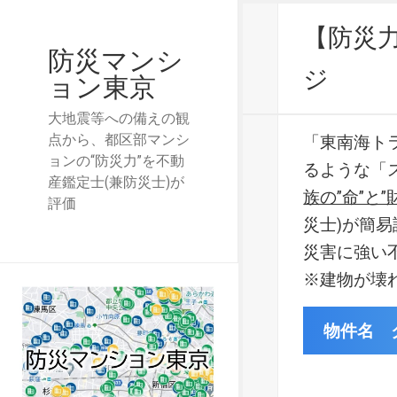
【防災
防災マンシ
ジ
ョン東京
大地震等への備えの観
点から、都区部マンシ
「東南海ト
ョンの“防災力”を不動
るような「
産鑑定士(兼防災士)が
族の”命”と”
評価
災士)が簡
災害に強い
※建物が壊
物件名 