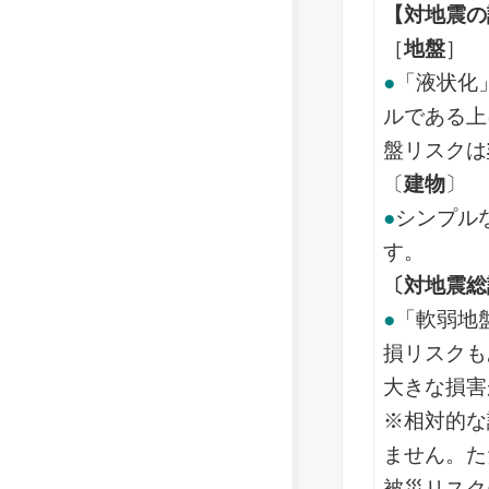
【対地震の
［
地盤
］
●
「液状化
ルである上
盤リスクは
〔
建物
〕
●
シンプル
す。
〔対地震総
●
「軟弱地
損リスクも
大きな損害
※相対的な
ません。た
被災リスク