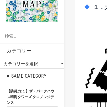
１．
検
索:
カテゴリー
カ
テ
ゴ
■ SAME CATEGORY
リ
ー
【防災力:１】ザ・パークハウ
ス晴海タワーズ クロノレジデ
ンス