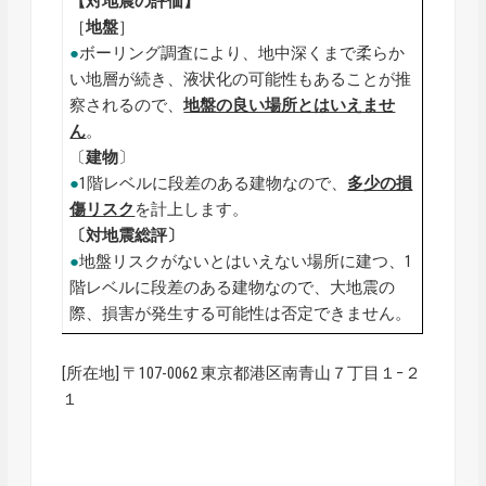
【対地震の評価】
［
地盤
］
●
ボーリング調査により、地中深くまで柔らか
い地層が続き、液状化の可能性もあることが推
察されるので、
地盤の良い場所とはいえませ
ん
。
〔
建物
〕
●
1階レベルに段差のある建物なので、
多少の損
傷リスク
を計上します。
〔対地震総評〕
●
地盤リスクがないとはいえない場所に建つ、1
階レベルに段差のある建物なので、大地震の
際、損害が発生する可能性は否定できません。
[所在地] 〒107-0062 東京都港区南青山７丁目１−２
１