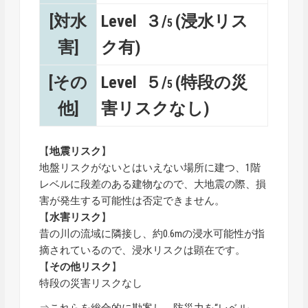
[対水
Level ３/
(浸水リス
5
害]
ク有)
[その
Level ５/
(特段の災
5
他]
害リスクなし)
【
地震リスク
】
地盤リスクがないとはいえない場所に建つ、1階
レベルに段差のある建物なので、大地震の際、損
害が発生する可能性は否定できません。
【
水害リスク
】
昔の川の流域に隣接し、約0.6mの浸水可能性が指
摘されているので、浸水リスクは顕在です。
【
その他リスク
】
特段の災害リスクなし
⇒これらを総合的に勘案し、
防災力を“レベル