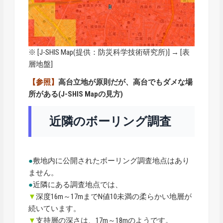
※ [
J-SHIS Map
(提供：防災科学技術研究所)] → [表
層地盤]
【参照】
高台立地が原則だが、高台でもダメな場
所がある(J-SHIS Mapの見方)
近隣のボーリング調査
●
敷地内に公開されたボーリング調査地点はあり
ません。
●
近隣にある調査地点では、
▼
深度16m～17mまでN値10未満の柔らかい地層が
続いています。
▼
支持層の深さは、17m～18mのようです。