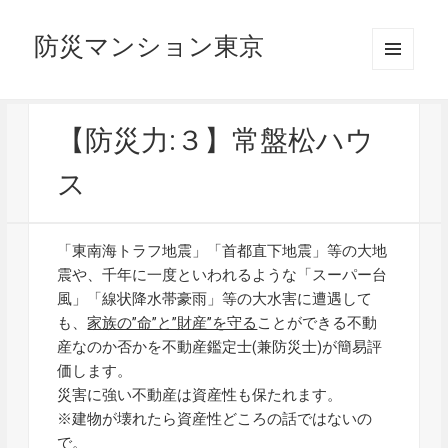
防災マンション東京
メニュ
ーとウ
ィジェ
ット
【防災力:３】常盤松ハウ
ス
「東南海トラフ地震」「首都直下地震」等の大地
震や、千年に一度といわれるような「スーパー台
風」「線状降水帯豪雨」等の大水害に遭遇して
も、
家族の”命”と”財産”を守る
ことができる不動
産なのか否かを不動産鑑定士(兼防災士)が簡易評
価します。
災害に強い不動産は資産性も保たれます。
※建物が壊れたら資産性どころの話ではないの
で。