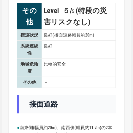
その
Level ５/
(特段の災
5
他
害リスクなし)
接道状況
良好(接面道路幅員約20m)
系統連続
良好
性
地域危険
比較的安全
度
その他
－
接面道路
●
南東側(幅員約20m)、南西側(幅員約11.7m)の2本