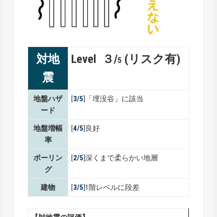
対地
Level ３/
(リスク有)
5
震
地盤ハザ
[
3/5
]「埋没谷」に該当
ード
地盤増幅
[
4/5
]良好
率
ボーリン
[
2/5
]深くまで柔らかい地層
グ
建物
[
3/5
]1階レベルに段差