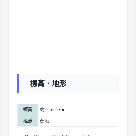
標高・地形
標高
約22m～28m
地形
台地