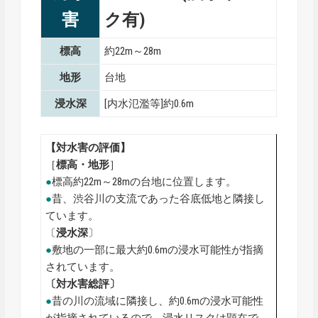
害
ク有)
標高
約22m～28m
地形
台地
浸水深
[内水氾濫等]約0.6m
【対水害の評価】
［
標高・地形
］
●
標高約22m～28mの台地に位置します。
●
昔、渋谷川の支流であった谷底低地と隣接し
ています。
〔
浸水深
〕
●
敷地の一部に最大約0.6mの浸水可能性が指摘
されています。
〔対水害総評〕
●
昔の川の流域に隣接し、約0.6mの浸水可能性