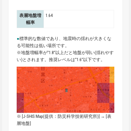
表層地盤増
1.64
幅率
●
標準的な数値であり、地震時の揺れが大きくな
る可能性は低い場所です。
※地盤増幅率が”1.8”以上だと地盤が弱い(揺れやす
い)とされます。推奨レベルは”1.6”以下です。
※ [
J-SHIS Map
(提供：防災科学技術研究所)] → [表
層地盤]