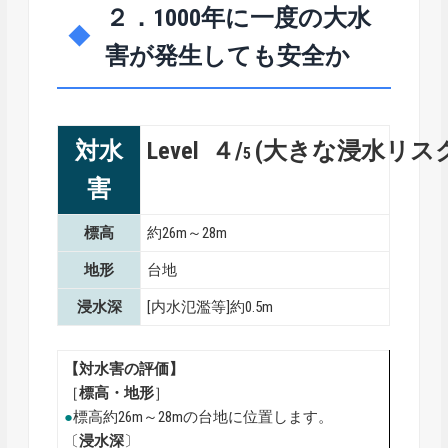
２．1000年に一度の大水
害が発生しても安全か
対水
Level ４/
(大きな浸水リス
5
害
標高
約26m～28m
地形
台地
浸水深
[内水氾濫等]約0.5m
【対水害の評価】
［
標高・地形
］
●
標高約26m～28mの台地に位置します。
〔
浸水深
〕