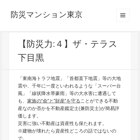
防災マンション東京
メニュ
ーとウ
ィジェ
ット
【防災力:４】ザ・テラス
下目黒
「東南海トラフ地震」「首都直下地震」等の大地
震や、千年に一度といわれるような「スーパー台
風」「線状降水帯豪雨」等の大水害に遭遇して
も、
家族の”命”と”財産”を守る
ことができる不動
産なのか否かを不動産鑑定士(兼防災士)が簡易評
価します。
災害に強い不動産は資産性も保たれます。
※建物が壊れたら資産性どころの話ではないの
で。