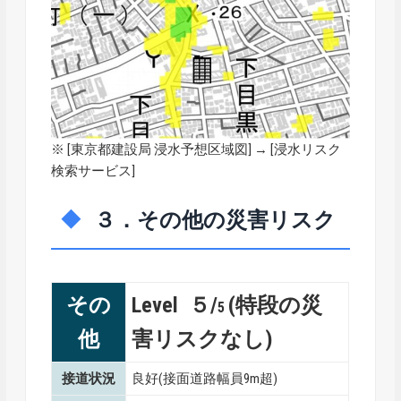
※ [
東京都建設局 浸水予想区域図
] → [浸水リスク
検索サービス]
３．その他の災害リスク
その
Level ５/
(特段の災
5
他
害リスクなし)
接道状況
良好(接面道路幅員9m超)