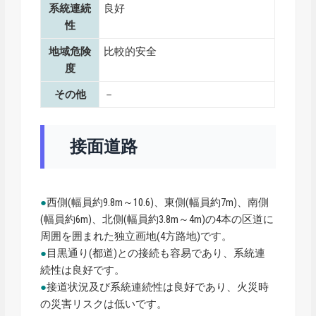
系統連続
良好
性
地域危険
比較的安全
度
その他
－
接面道路
●
西側(幅員約9.8m～10.6)、東側(幅員約7m)、南側
(幅員約6m)、北側(幅員約3.8m～4m)の4本の区道に
周囲を囲まれた独立画地(4方路地)です。
●
目黒通り(都道)との接続も容易であり、系統連
続性は良好です。
●
接道状況及び系統連続性は良好であり、火災時
の災害リスクは低いです。