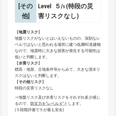
[その
Level ５/
(特段の災
5
他]
害リスクなし)
【
地震リスク
】
地盤リスクがないとはいえないものの、深刻なレ
ベルではないと思われる場所に建つ低層RC造建物
なので、地震時に大きな損害が発生する可能性は
低いと判断します。
【
水害リスク
】
標高・地形、立地条件等からみて、大きな浸水リ
スクはないと判断します。
【
その他リスク
】
特段の災害リスクなし
⇒地盤リスク及び水害リスクをそれぞれ多少感じ
るので、
防災力を“レベル４”
とします。
(５段階評価で５が最も安全)