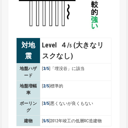
対地
Level ４/
(大きなリ
5
震
スクなし)
地盤ハザ
[
3/5
]「埋没谷」に該当
ード
地盤増幅
[
2/5
]標準的
率
ボーリン
[
3/5
]悪くないが良くもない
グ
建物
[
5/5
]2012年竣工の低層RC造建物