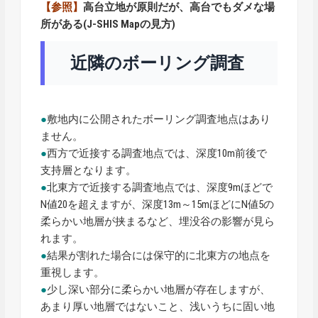
【参照】
高台立地が原則だが、高台でもダメな場
所がある(J-SHIS Mapの見方)
近隣のボーリング調査
●
敷地内に公開されたボーリング調査地点はあり
ません。
●
西方で近接する調査地点では、深度10m前後で
支持層となります。
●
北東方で近接する調査地点では、深度9mほどで
N値20を超えますが、深度13m～15mほどにN値5の
柔らかい地層が挟まるなど、埋没谷の影響が見ら
れます。
●
結果が割れた場合には保守的に北東方の地点を
重視します。
●
少し深い部分に柔らかい地層が存在しますが、
あまり厚い地層ではないこと、浅いうちに固い地