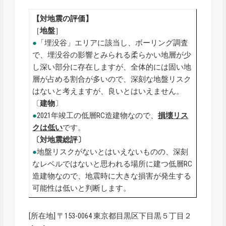
【対地震の評価】
［
地盤
］
●
「埋没谷」エリアに該当し、ボーリング調査
で、埋没谷の影響とみられる柔らかい地層が少
し深い部分に存在しますが、全体的には固い地
層が占める割合が多いので、深刻な地盤リスク
はないと考えますが、良いとはいえません。
〔
建物
〕
●
2021年竣工の低層RC造建物なので、
損壊リス
クは低い
です。
〔対地震総評〕
●
地盤リスクがないとはいえないものの、深刻
なレベルではないと思われる場所に建つ低層RC
造建物なので、地震時に大きな損害が発生する
可能性は低いと判断します。
[所在地] 〒153-0064 東京都目黒区下目黒５丁目２