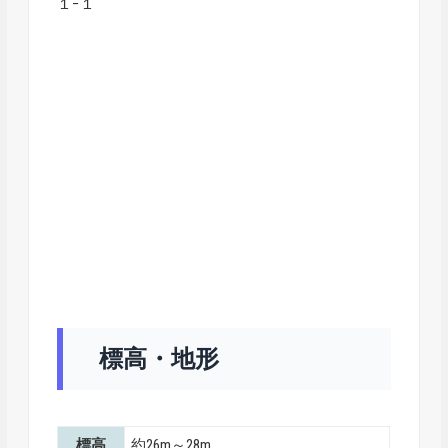
１−１
標高・地形
標高
約26m～28m