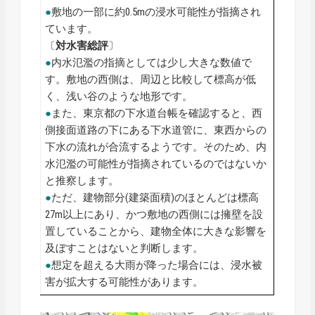
●
敷地の一部に約0.5mの浸水可能性が指摘され
ています。
〔
対水害総評
〕
●
内水氾濫の指摘としては少し大きな数値で
す。敷地の西側は、周辺と比較して標高が低
く、浅い谷のような地形です。
●
また、東京都の下水道台帳を確認すると、西
側接面道路の下にある下水道管に、東西からの
下水の流れが合流するようです。そのため、内
水氾濫の可能性が指摘されているのではないか
と推察します。
●
ただ、建物部分(建築面積)のほとんどは標高
27m以上にあり、かつ敷地の西側には擁壁を設
置していることから、建物全体に大きな影響を
及ぼすことはないと判断します。
●
想定を超える大雨が降った場合には、浸水被
害が拡大する可能性があります。