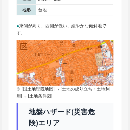
地形
台地
●
東側が高く、西側が低い、緩やかな傾斜地で
す。
※ [
国土地理院地図
] → [土地の成り立ち・土地利
用] → [土地条件図]
地盤ハザード(災害危
険)エリア