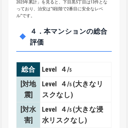
2025年累計」を見ると、下目黒5丁目は13件とな
っており、治安は“5段階で2番目に安全なレベ
ル”です。
４．本マンションの総合
評価
総合
Level ４/
5
[対地
Level ４/
(大きなリ
5
震]
スクなし)
[対水
Level ４/
(大きな浸
5
害]
水リスクなし)