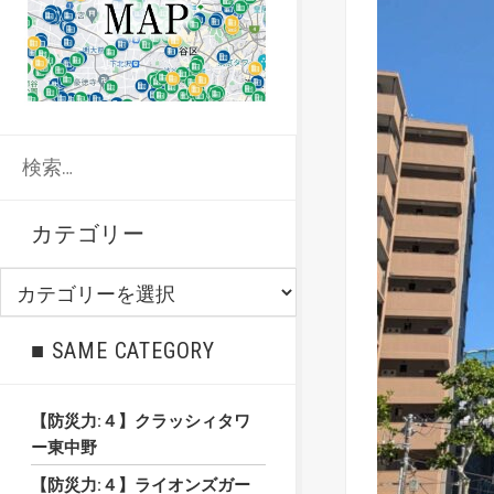
検
索:
カテゴリー
カ
テ
ゴ
■ SAME CATEGORY
リ
ー
【防災力:４】クラッシィタワ
ー東中野
【防災力:４】ライオンズガー