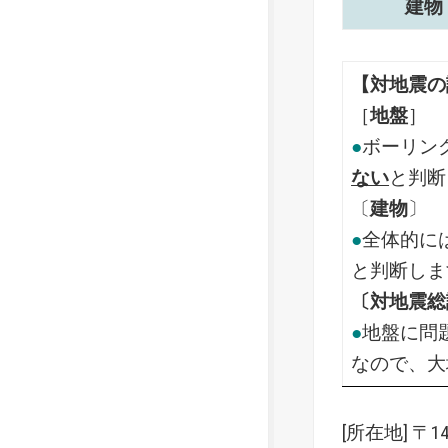
建物
【対地震の
［
地盤
］
●
ボーリン
ない
と判断
〔
建物
〕
●
全体的に
と判断しま
〔対地震総
●
地盤に問
なので、大
[所在地] 〒