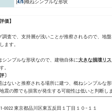
[
4/5
]概ねシンプルな形状
評価】
グ調査で、支持層が浅いことが推察されるので、地盤
します。
はシンプルな形状なので、建物自体に
大きな損壊リス
す。
評〕
題はないと推察される場所に建つ、概ねシンプルな形
地震の際でも損害が発生する可能性は低いと判断し
141-0022 東京都品川区東五反田１丁目１０−１１