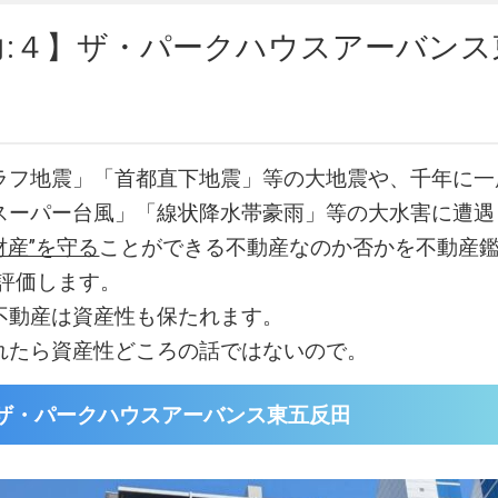
力:４】ザ・パークハウスアーバンス
ラフ地震」「首都直下地震」等の大地震や、千年に一
スーパー台風」「線状降水帯豪雨」等の大水害に遭遇
財産”を守る
ことができる不動産なのか否かを不動産鑑
易評価します。
不動産は資産性も保たれます。
れたら資産性どころの話ではないので。
ザ・パークハウスアーバンス東五反田