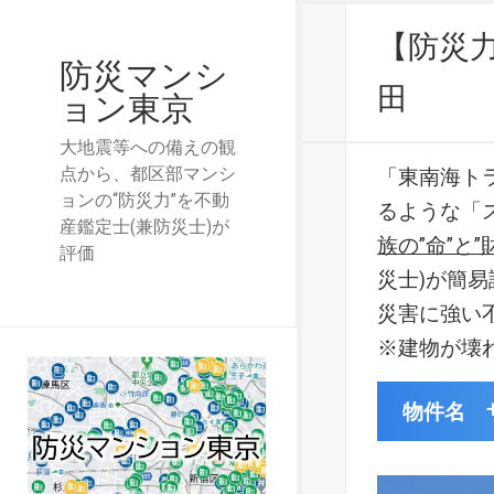
【防災
防災マンシ
田
ョン東京
大地震等への備えの観
点から、都区部マンシ
「東南海ト
ョンの“防災力”を不動
るような「
産鑑定士(兼防災士)が
族の”命”と”
評価
災士)が簡
災害に強い
※建物が壊
物件名 