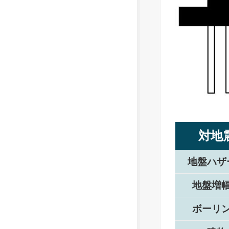
対地
地盤ハザ
地盤増
ボーリ