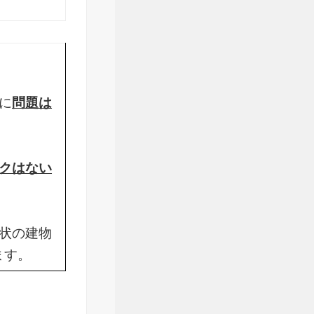
に
問題は
クはない
状の建物
ます。