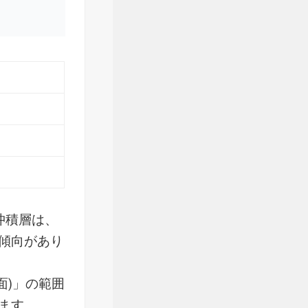
沖積層は、
傾向があり
面)」の範囲
ます。