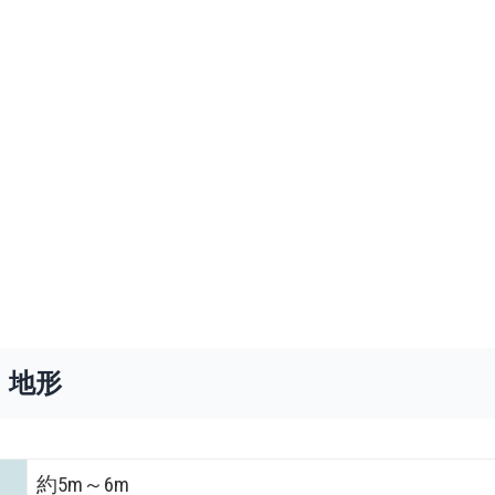
・地形
約5m～6m