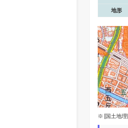
地形
※ [
国土地理