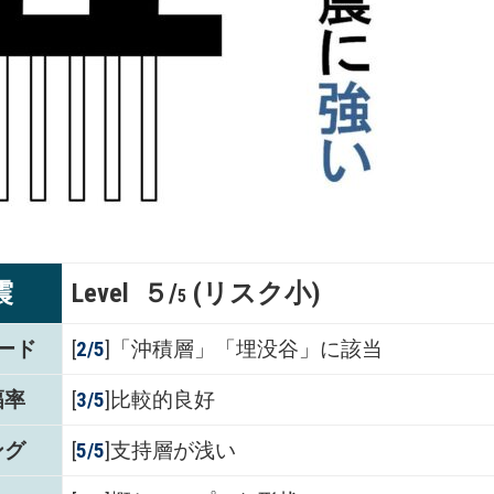
震
Level ５/
(リスク小)
5
ード
[
2/5
]「沖積層」「埋没谷」に該当
幅率
[
3/5
]比較的良好
ング
[
5/5
]支持層が浅い