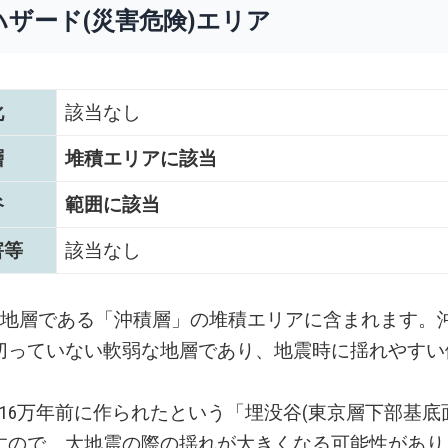
ハザード(災害危険)エリア
化
該当なし
層
堆積エリアに該当
谷
範囲に該当
害等
該当なし
い地層である「沖積層」の堆積エリアに含まれます。
切っていない軟弱な地層であり、地震時に揺れやすい
～16万年前に作られたという「埋没谷(東京層下部基底
すので、大地震の際の揺れが大きくなる可能性があり