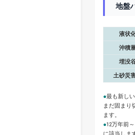
地盤
液状
沖積
埋没
土砂災
●
最も新し
まだ固まり
ます。
●
12万年前
に該当しま