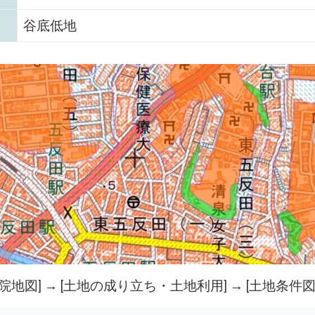
谷底低地
院地図
] → [土地の成り立ち・土地利用] → [土地条件図