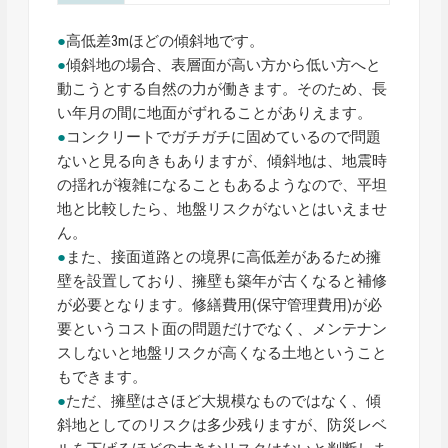
●
高低差3mほどの傾斜地です。
●
傾斜地の場合、表層面が高い方から低い方へと
動こうとする自然の力が働きます。そのため、長
い年月の間に地面がずれることがありえます。
●
コンクリートでガチガチに固めているので問題
ないと見る向きもありますが、傾斜地は、地震時
の揺れが複雑になることもあるようなので、平坦
地と比較したら、地盤リスクがないとはいえませ
ん。
●
また、接面道路との境界に高低差があるため擁
壁を設置しており、擁壁も築年が古くなると補修
が必要となります。修繕費用(保守管理費用)が必
要というコスト面の問題だけでなく、メンテナン
スしないと地盤リスクが高くなる土地ということ
もできます。
●
ただ、擁壁はさほど大規模なものではなく、傾
斜地としてのリスクは多少残りますが、防災レベ