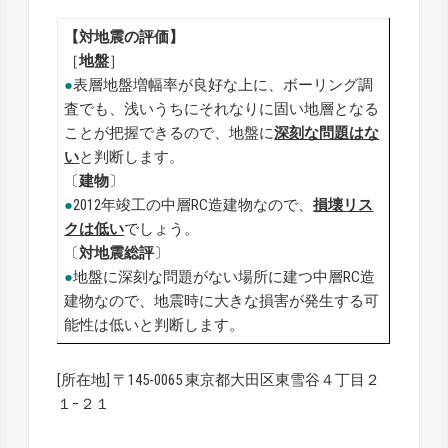
【対地震の評価】
［
地盤
］
●
表層地盤増幅率が良好な上に、ボーリング調
査でも、浅いうちにそれなりに固い地層となる
ことが把握できるので、地盤に
深刻な問題はな
い
と判断します。
〔
建物
〕
●
2012年竣工の中層RC造建物なので、
損壊リス
クは低い
でしょう。
〔
対地震総評
〕
●
地盤に深刻な問題がない場所に建つ中層RC造
建物なので、地震時に大きな損害が発生する可
能性は低いと判断します。
[所在地] 〒145-0065 東京都大田区東雪谷４丁目２
１−２１