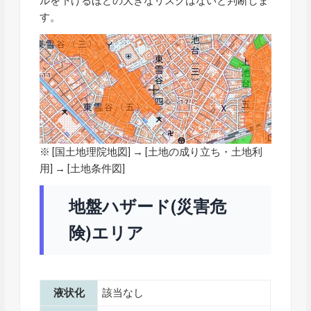
ルを下げるほどの大きなリスクはないと判断しま
す。
※ [
国土地理院地図
] → [土地の成り立ち・土地利
用] → [土地条件図]
地盤ハザード(災害危
険)エリア
液状化
該当なし