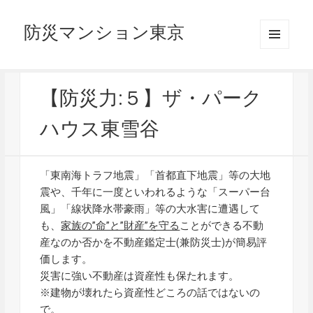
防災マンション東京
メニュ
ーとウ
ィジェ
ット
【防災力:５】ザ・パーク
ハウス東雪谷
「東南海トラフ地震」「首都直下地震」等の大地
震や、千年に一度といわれるような「スーパー台
風」「線状降水帯豪雨」等の大水害に遭遇して
も、
家族の”命”と”財産”を守る
ことができる不動
産なのか否かを不動産鑑定士(兼防災士)が簡易評
価します。
災害に強い不動産は資産性も保たれます。
※建物が壊れたら資産性どころの話ではないの
で。