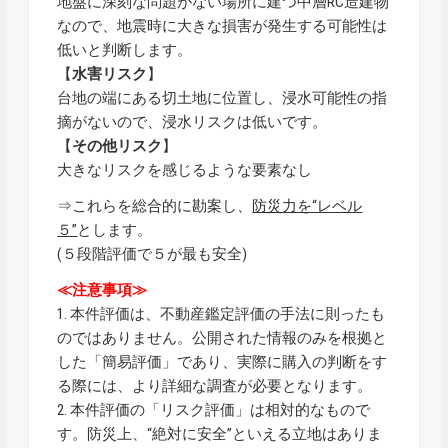
地盤に深刻な問題がない場所に建つ中層RC造建物
なので、地震時に大きな損害が発生する可能性は
低いと判断します。
【
水害リスク
】
台地の端にある切土地に位置し、浸水可能性の指
摘がないので、浸水リスクは低いです。
【
その他リスク
】
大きなリスクを感じるような要素なし
⇒これらを総合的に勘案し、
防災力を“レベル
５”
とします。
(５段階評価で５が最も安全)
≪注意事項≫
1. 本件評価は、不動産鑑定評価の手法に則ったも
のではありません。公開された情報のみを根拠と
した「簡易評価」であり、実際に購入の判断をす
る際には、より詳細な調査が必要となります。
2. 本件評価の「リスク評価」は相対的なもので
す。防災上、“絶対に安全”といえる立地はありま