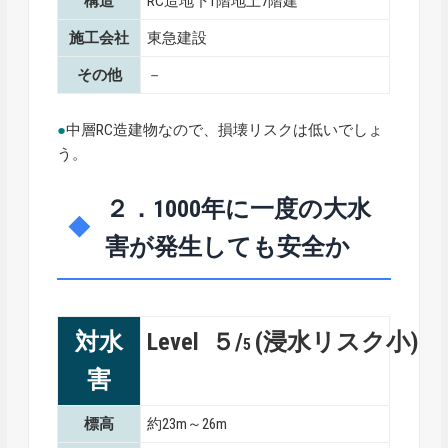
構造
RC造地下1階地上7階建
施工会社
東急建設
その他
－
●
中層RC造建物なので、損壊リスクは低いでしょ
う。
２．1000年に一度の大水
害が発生しても安全か
対水
Level ５/
(浸水リスク小)
5
害
標高
約23m～26m