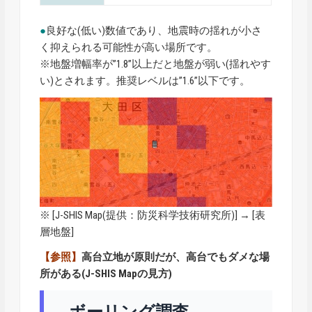
●
良好な(低い)数値であり、地震時の揺れが小さ
く抑えられる可能性が高い場所です。
※地盤増幅率が”1.8”以上だと地盤が弱い(揺れやす
い)とされます。推奨レベルは”1.6”以下です。
※ [
J-SHIS Map
(提供：防災科学技術研究所)] → [表
層地盤]
【参照】
高台立地が原則だが、高台でもダメな場
所がある(J-SHIS Mapの見方)
ボーリング調査