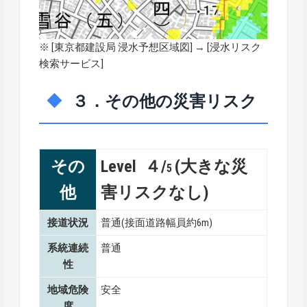
※ [
東京都建設局 浸水予想区域図
] → [浸水リスク
検索サービス]
３．その他の災害リスク
その
Level ４/
(大きな災
5
他
害リスクなし)
接道状況
普通(接面道路幅員約6m)
系統連続
普通
性
地域危険
安全
度