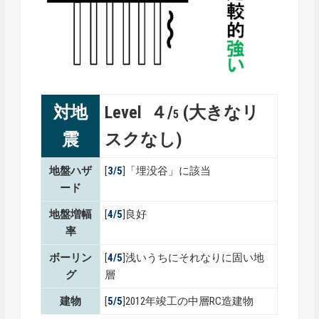
対地
Level ４/
(大きなリ
5
震
スクなし)
地盤ハザ
[
3/5
]「埋没谷」に該当
ード
地盤増幅
[
4/5
]良好
率
ボーリン
[
4/5
]浅いうちにそれなりに固い地
グ
層
建物
[
5/5
]2012年竣工の中層RC造建物