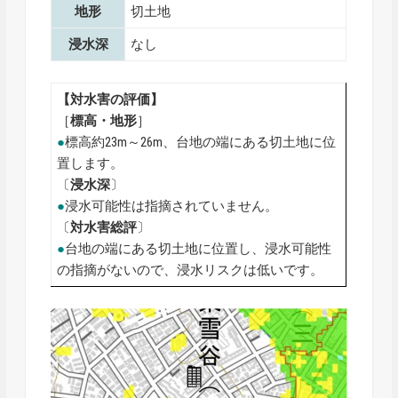
地形
切土地
浸水深
なし
【対水害の評価】
［
標高・地形
］
●
標高約23m～26m、台地の端にある切土地に位
置します。
〔
浸水深
〕
●
浸水可能性は指摘されていません。
〔
対水害総評
〕
●
台地の端にある切土地に位置し、浸水可能性
の指摘がないので、浸水リスクは低いです。