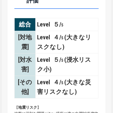
評価
総合
Level ５/
5
[対地
Level ４/
(大きなリ
5
震]
スクなし)
[対水
Level ５/
(浸水リス
5
害]
ク小)
[その
Level ４/
(大きな災
5
他]
害リスクなし)
【
地震リスク
】