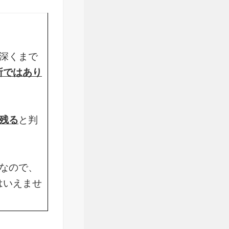
深くまで
所ではあり
残る
と判
なので、
はいえませ