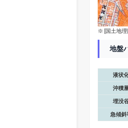
※ [
国土地理
地盤
液状
沖積
埋没
急傾斜