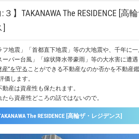
３】TAKANAWA The RESIDENCE [
]
ラフ地震」「首都直下地震」等の大地震や、千年に一
スーパー台風」「線状降水帯豪雨」等の大水害に遭遇
財産”を守る
ことができる不動産なのか否かを不動産鑑
易評価します。
不動産は資産性も保たれます。
れたら資産性どころの話ではないので。
KANAWA The RESIDENCE [高輪ザ・レジデンス]