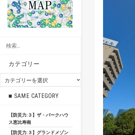
検
索:
カテゴリー
カ
テ
ゴ
■ SAME CATEGORY
リ
ー
【防災力:３】ザ・パークハウ
ス恵比寿南
【防災力:３】グランドメゾン