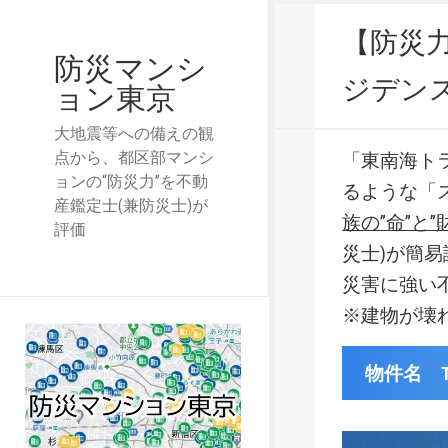
【防災力:
防災マンシ
ジデンス
ョン東京
大地震等への備えの観
点から、都区部マンシ
「東南海ト
ョンの“防災力”を不動
るような「
産鑑定士(兼防災士)が
族の”命”と”
評価
災士)が簡
災害に強い
※建物が壊
物件名 TA