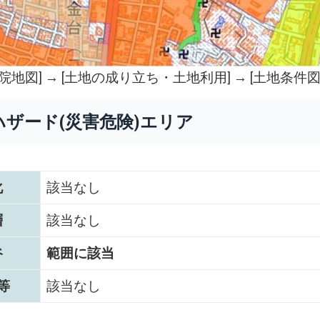
院地図
] → [土地の成り立ち・土地利用] → [土地条件図
ハザード(災害危険)エリア
化
該当なし
層
該当なし
谷
範囲に該当
等
該当なし