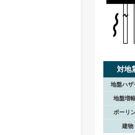
対地
地盤ハザ
地盤増
ボーリ
建物