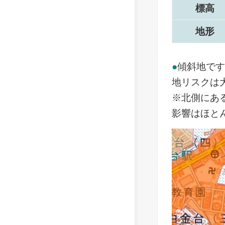
標高
地形
●
傾斜地で
地リスクは
※北側にあ
影響はほと