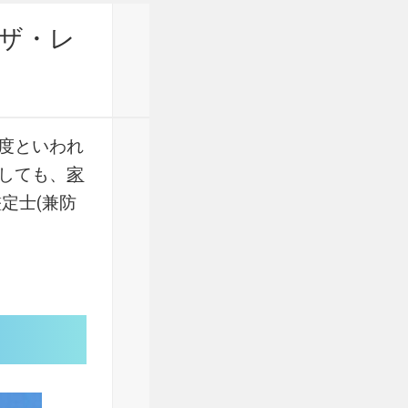
高輪ザ・レ
度といわれ
しても、
家
定士(兼防