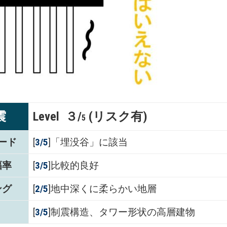
震
Level ３/
(リスク有)
5
ード
[
3/5
]「埋没谷」に該当
幅率
[
3/5
]比較的良好
ング
[
2/5
]地中深くに柔らかい地層
[
3/5
]制震構造、タワー形状の高層建物