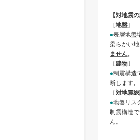
【対地震の
［
地盤
］
●
表層地盤
柔らかい地
ません
。
〔
建物
〕
●
制震構造
断します。
〔
対地震総
●
地盤リス
制震構造で
ん。