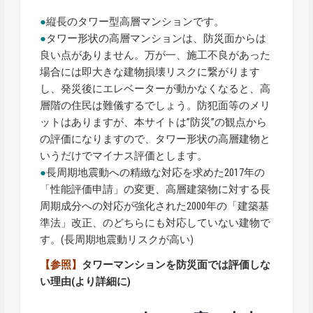
●
縦長のタワー型高層マンションです。
●
タワー形状の高層マンションは、防災面からは
良い点がありません。万が一、施工不良があった
場合には即大きな建物損壊リスクに繋がります
し、発災後にエレベーターが動かなくなると、高
層階の住民は難儀するでしょう。防犯面等のメリ
ットはありますが、本サイトは”防災”の観点から
の評価になりますので、タワー形状の高層建物と
いうだけでマイナス評価とします。
●
長周期地震動への精緻な対応を求めた2017年の
「性能評価申請」の変更、高層建築物に対する長
周期成分への対応が強化された2000年の「建築基
準法」改正、のどちらにも対応していない建物で
す。(長周期地震動リスクが高い)
【参照】
タワーマンションを防災面では評価しな
い理由
(より詳細に)