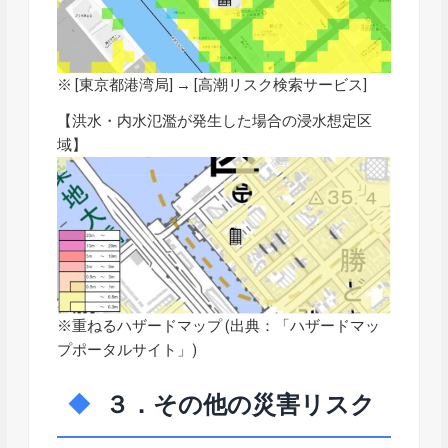
※ [東京都港湾局] → [
高潮リスク検索サービス
]
【洪水・内水氾濫が発生した場合の浸水想定区
域】
※重ねるハザードマップ (出典：「
ハザードマッ
プポータルサイト
」)
３．その他の災害リスク