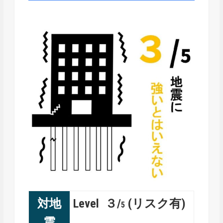
対地
Level ３/
(リスク有)
5
震