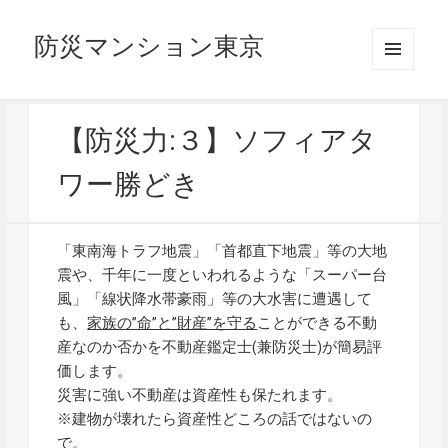
防災マンション東京
メニュ
ーとウ
ィジェ
ット
【防災力:３】ソフィアタ
ワー勝どき
「東南海トラフ地震」「首都直下地震」等の大地
震や、千年に一度といわれるような「スーパー台
風」「線状降水帯豪雨」等の大水害に遭遇して
も、
家族の”命”と”財産”を守る
ことができる不動
産なのか否かを不動産鑑定士(兼防災士)が簡易評
価します。
災害に強い不動産は資産性も保たれます。
※建物が壊れたら資産性どころの話ではないの
で。