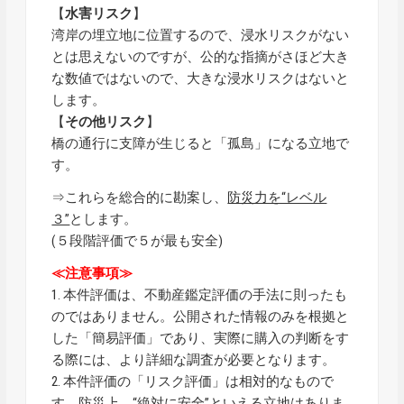
【
水害リスク
】
湾岸の埋立地に位置するので、浸水リスクがない
とは思えないのですが、公的な指摘がさほど大き
な数値ではないので、大きな浸水リスクはないと
します。
【
その他リスク
】
橋の通行に支障が生じると「孤島」になる立地で
す。
⇒これらを総合的に勘案し、
防災力を“レベル
３”
とします。
(５段階評価で５が最も安全)
≪注意事項≫
1. 本件評価は、不動産鑑定評価の手法に則ったも
のではありません。公開された情報のみを根拠と
した「簡易評価」であり、実際に購入の判断をす
る際には、より詳細な調査が必要となります。
2. 本件評価の「リスク評価」は相対的なもので
す。防災上、“絶対に安全”といえる立地はありま