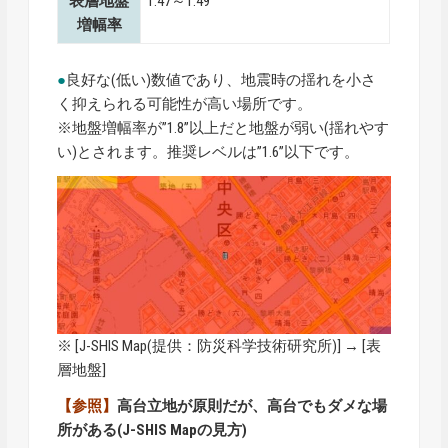
表層地盤
1.47～1.49
増幅率
●
良好な(低い)数値であり、地震時の揺れを小さ
く抑えられる可能性が高い場所です。
※地盤増幅率が”1.8”以上だと地盤が弱い(揺れやす
い)とされます。推奨レベルは”1.6”以下です。
※ [
J-SHIS Map
(提供：防災科学技術研究所)] → [表
層地盤]
【参照】
高台立地が原則だが、高台でもダメな場
所がある(J-SHIS Mapの見方)