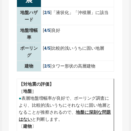
地盤ハザ
[
2/5
]「液状化」「沖積層」に該当
ード
地盤増幅
[
4/5
]良好
率
ボーリン
[
4/5
]比較的浅いうちに固い地層
グ
建物
[
2/5
]タワー形状の高層建物
【対地震の評価】
［
地盤
］
●
表層地盤増幅率が良好で、ボーリング調査に
より、比較的浅いうちにそれなりに固い地層と
なることが推察されるので、
地盤に深刻な問題
はない
と判断します。
〔
建物
〕