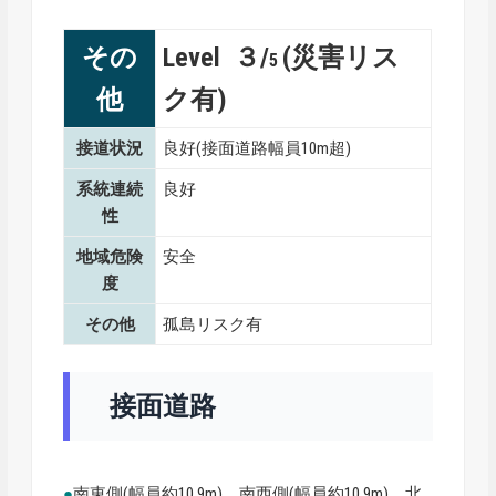
その
Level ３/
(災害リス
5
他
ク有)
接道状況
良好(接面道路幅員10m超)
系統連続
良好
性
地域危険
安全
度
その他
孤島リスク有
接面道路
●
南東側(幅員約10.9m)、南西側(幅員約10.9m)、北