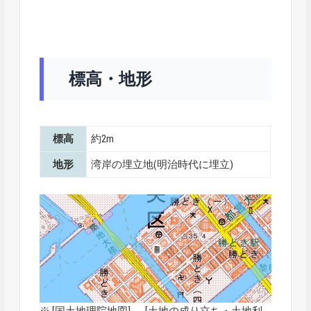
標高・地形
標高
約2m
地形
湾岸の埋立地(明治時代に埋立)