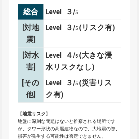
総合
Level ３/
5
[対地
Level ３/
(リスク有)
5
震]
[対水
Level ４/
(大きな浸
5
害]
水リスクなし)
[その
Level ３/
(災害リス
5
他]
ク有)
【
地震リスク
】
地盤に深刻な問題はないと推察される場所です
が、タワー形状の高層建物なので、大地震の際、
損害が発生する可能性は否定できません。