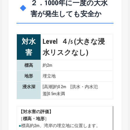
２．1000年に一度の大水
害が発生しても安全か
対水
Level ４/
(大きな浸
5
害
水リスクなし)
標高
約2m
地形
埋立地
浸水深
[高潮]約0.2m [洪水・内水氾
濫]0.5m未満
【対水害の評価】
［
標高・地形
］
●
標高約2m、湾岸の埋立地に位置します。