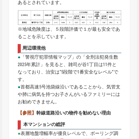
あるとされています。
※地域危険度は、５段階評価で１が最も安全であ
ることを示しています。
周辺環境他
●
「警視庁犯罪情報マップ」の「全刑法犯発生数
2025年累計」を見ると、雑司が谷1丁目は11件と
なっており、治安は“5段階で1番安全なレベル”で
す。
●
首都高速5号池袋線沿いであることから、気管支
や肺に病気を持つお子さんがいるファミリーには
お勧めできません。
【参照】
幹線道路沿いの物件を勧めない理由
本マンションの総評
●
表層地盤増幅率が優良レベルで、ボーリング調