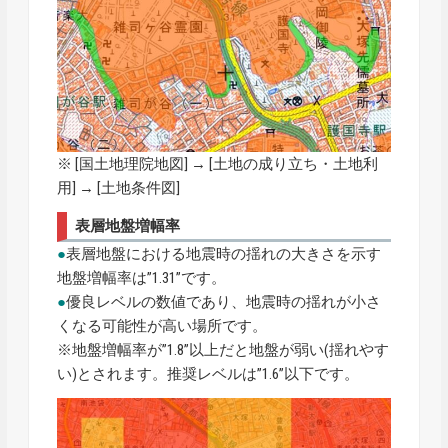
※ [
国土地理院地図
] → [土地の成り立ち・土地利
用] → [土地条件図]
表層地盤増幅率
●
表層地盤における地震時の揺れの大きさを示す
地盤増幅率は”1.31”です。
●
優良レベルの数値であり、地震時の揺れが小さ
くなる可能性が高い場所です。
※地盤増幅率が”1.8”以上だと地盤が弱い(揺れやす
い)とされます。推奨レベルは”1.6”以下です。