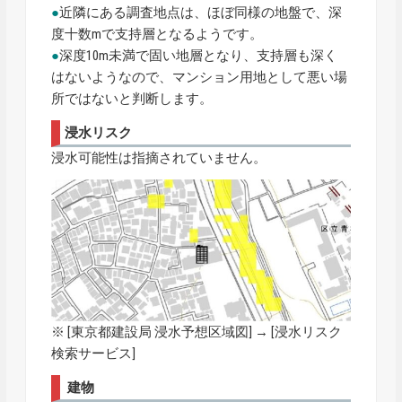
●
近隣にある調査地点は、ほぼ同様の地盤で、深
度十数mで支持層となるようです。
●
深度10m未満で固い地層となり、支持層も深く
はないようなので、マンション用地として悪い場
所ではないと判断します。
浸水リスク
浸水可能性は指摘されていません。
※ [
東京都建設局 浸水予想区域図
] → [浸水リスク
検索サービス]
建物