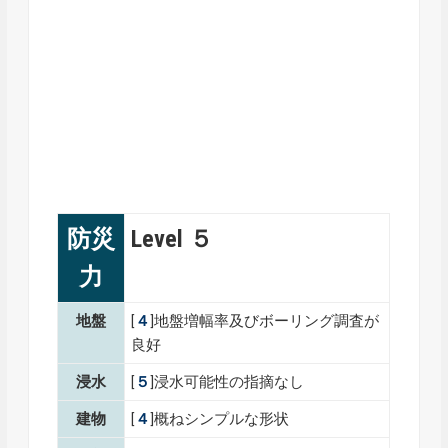
防災
Level ５
力
地盤
[
４
]地盤増幅率及びボーリング調査が
良好
浸水
[
５
]浸水可能性の指摘なし
建物
[
４
]概ねシンプルな形状