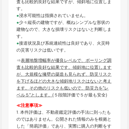
査も比較的良好な結果ですが、傾斜地に位置しま
す。
●
浸水可能性は指摘されていません。
●
少々縦長の建物ですが、概ねシンプルな形状の
建物なので、大きな損壊リスクはないと判断しま
す。
●
接道状況及び系統連続性は良好であり、火災時
の災害リスクは低いです。
⇒
表層地盤増幅率が優良レベルで、ボーリング調
査も比較的良好な結果です。傾斜地に位置します
が、大規模な擁壁の築造も見られず、防災リスク
を下げるほどの大きな傾斜地リスクはないと考え
ます。その他のリスクも低いので、防災力を“レ
ベル５”とします。
(５段階評価で５が最も安全)
≪注意事項≫
1. 本件評価は、不動産鑑定評価の手法に則ったも
のではありません。公開された情報のみを根拠と
した「簡易評価」であり、実際に購入の判断をす