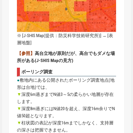
※ [
J-SHIS Map
(提供：防災科学技術研究所)] → [表
層地盤]
【参照】
高台立地が原則だが、高台でもダメな場
所がある(J-SHIS Mapの見方)
ボーリング調査
●
敷地内にある公開されたボーリング調査地点(地
形は台地)では、
▼
深度6m過ぎまでN値3～5の柔らかい地層が存在
します。
▼
深度8m過ぎにはN値20を超え、深度16m余りでN
値50超となります。
▼
柱状図の表記が深度16mまでしかなく、支持層
の深さは把握できません。