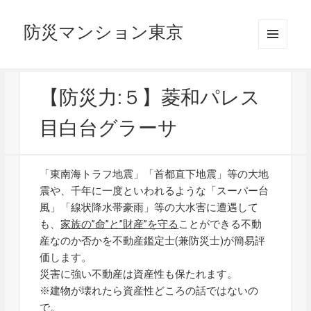
防災マンション東京
メニュ
ーとウ
ィジェ
ット
【防災力:５】菱和パレス
目白台グラーサ
「東南海トラフ地震」「首都直下地震」等の大地
震や、千年に一度といわれるような「スーパー台
風」「線状降水帯豪雨」等の大水害に遭遇して
も、
家族の”命”と”財産”を守る
ことができる不動
産なのか否かを不動産鑑定士(兼防災士)が簡易評
価します。
災害に強い不動産は資産性も保たれます。
※建物が壊れたら資産性どころの話ではないの
で。