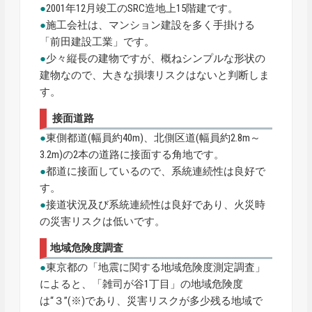
●
2001年12月竣工のSRC造地上15階建です。
●
施工会社は、マンション建設を多く手掛ける
「前田建設工業」です。
●
少々縦長の建物ですが、概ねシンプルな形状の
建物なので、大きな損壊リスクはないと判断しま
す。
接面道路
●
東側都道(幅員約40m)、北側区道(幅員約2.8m～
3.2m)の2本の道路に接面する角地です。
●
都道に接面しているので、系統連続性は良好で
す。
●
接道状況及び系統連続性は良好であり、火災時
の災害リスクは低いです。
地域危険度調査
●
東京都の「地震に関する地域危険度測定調査」
によると、「雑司が谷1丁目」の地域危険度
は“３”(※)であり、災害リスクが多少残る地域で