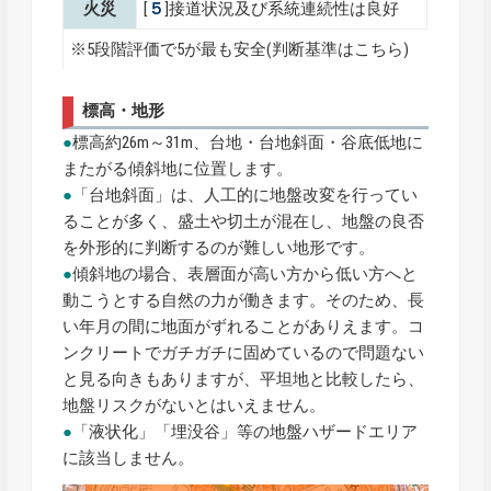
火災
[
５
]接道状況及び系統連続性は良好
※5段階評価で5が最も安全(
判断基準はこちら
)
標高・地形
●
標高約26m～31m、台地・台地斜面・谷底低地に
またがる傾斜地に位置します。
●
「台地斜面」は、人工的に地盤改変を行ってい
ることが多く、盛土や切土が混在し、地盤の良否
を外形的に判断するのが難しい地形です。
●
傾斜地の場合、表層面が高い方から低い方へと
動こうとする自然の力が働きます。そのため、長
い年月の間に地面がずれることがありえます。コ
ンクリートでガチガチに固めているので問題ない
と見る向きもありますが、平坦地と比較したら、
地盤リスクがないとはいえません。
●
「液状化」「埋没谷」等の地盤ハザードエリア
に該当しません。