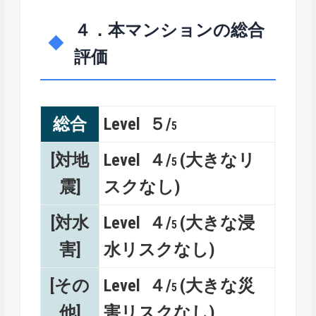
４．本マンションの総合
評価
総合
Level ５/
5
[対地
Level ４/
(大きなリ
5
震]
スクなし)
[対水
Level ４/
(大きな浸
5
害]
水リスクなし)
[その
Level ４/
(大きな災
5
他]
害リスクなし)