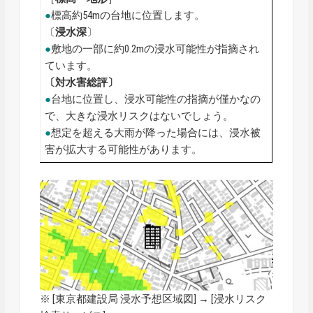
●
標高約54mの台地に位置します。
〔
浸水深
〕
●
敷地の一部に約0.2mの浸水可能性が指摘され
ています。
〔対水害総評〕
●
台地に位置し、浸水可能性の指摘が僅かなの
で、大きな浸水リスクはないでしょう。
●
想定を超える大雨が降った場合には、浸水被
害が拡大する可能性があります。
※ [
東京都建設局 浸水予想区域図
] → [浸水リスク