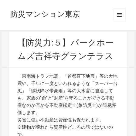
防災マンション東京
メニュ
ーとウ
ィジェ
ット
【防災力:５】パークホー
ムズ吉祥寺グランテラス
「東南海トラフ地震」「首都直下地震」等の大地
震や、千年に一度といわれるような「スーパー台
風」「線状降水帯豪雨」等の大水害に遭遇して
も、
家族の”命”と”財産”を守る
ことができる不動
産なのか否かを不動産鑑定士(兼防災士)が簡易評
価します。
災害に強い不動産は資産性も保たれます。
※建物が壊れたら資産性どころの話ではないの
で。