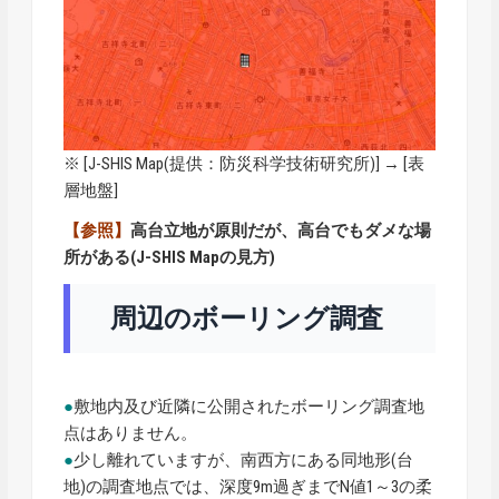
※ [
J-SHIS Map
(提供：防災科学技術研究所)] → [表
層地盤]
【参照】
高台立地が原則だが、高台でもダメな場
所がある(J-SHIS Mapの見方)
周辺のボーリング調査
●
敷地内及び近隣に公開されたボーリング調査地
点はありません。
●
少し離れていますが、南西方にある同地形(台
地)の調査地点では、深度9m過ぎまでN値1～3の柔