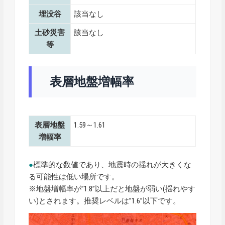
埋没谷
該当なし
土砂災害
該当なし
等
表層地盤増幅率
表層地盤
1.59～1.61
増幅率
●
標準的な数値であり、地震時の揺れが大きくな
る可能性は低い場所です。
※地盤増幅率が”1.8”以上だと地盤が弱い(揺れやす
い)とされます。推奨レベルは”1.6”以下です。