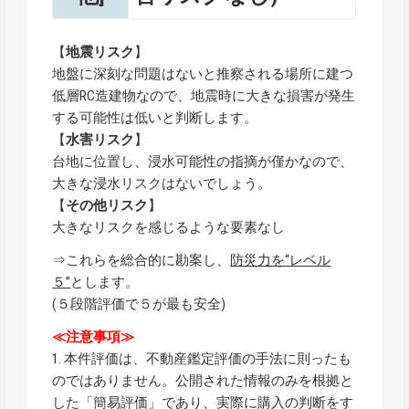
【
地震リスク
】
地盤に深刻な問題はないと推察される場所に建つ
低層RC造建物なので、地震時に大きな損害が発生
する可能性は低いと判断します。
【
水害リスク
】
台地に位置し、浸水可能性の指摘が僅かなので、
大きな浸水リスクはないでしょう。
【
その他リスク
】
大きなリスクを感じるような要素なし
⇒これらを総合的に勘案し、
防災力を“レベル
５”
とします。
(５段階評価で５が最も安全)
≪注意事項≫
1. 本件評価は、不動産鑑定評価の手法に則ったも
のではありません。公開された情報のみを根拠と
した「簡易評価」であり、実際に購入の判断をす