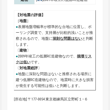
【対地震の評価】
［
地盤
］
●
表層地盤増幅率が標準的な台地に位置し、ボ
ーリング調査で、支持層が比較的浅いことが推
察されるので、地盤に
深刻な問題はない
と判断
します。
〔
建物
〕
●
2009年竣工の低層RC造建物なので、
損壊リス
クは低い
です。
〔
対地震総評
〕
●
地盤に深刻な問題はないと推察される場所に
建つ低層RC造建物なので、地震時に大きな損害
が発生する可能性は低いと判断します。
[所在地] 〒177-0054 東京都練馬区立野町１−６