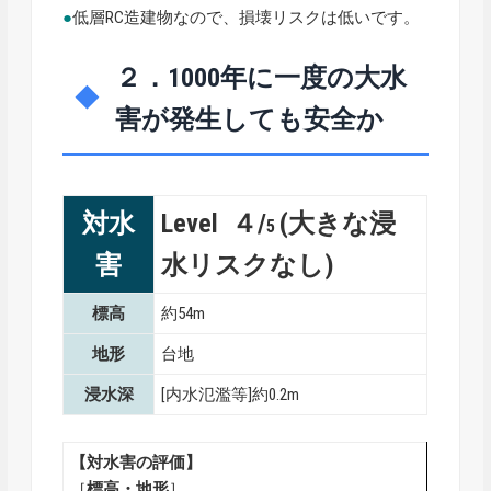
●
低層RC造建物なので、損壊リスクは低いです。
２．1000年に一度の大水
害が発生しても安全か
対水
Level ４/
(大きな浸
5
害
水リスクなし)
標高
約54m
地形
台地
浸水深
[内水氾濫等]約0.2m
【対水害の評価】
［
標高・地形
］