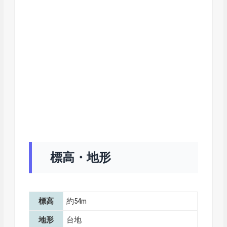
標高・地形
標高
約54m
地形
台地