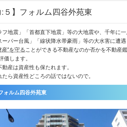
力:５】フォルム四谷外苑東
ラフ地震」「首都直下地震」等の大地震や、千年に一
スーパー台風」「線状降水帯豪雨」等の大水害に遭遇
財産”を守る
ことができる不動産なのか否かを不動産鑑
易評価します。
不動産は資産性も保たれます。
れたら資産性どころの話ではないので。
フォルム四谷外苑東