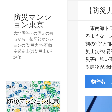
【防災
防災マンシ
ョン東京
「東南海ト
大地震等への備えの観
るような「
点から、都区部マンシ
族の”命”と”
ョンの“防災力”を不動
災士)が簡
産鑑定士(兼防災士)が
評価
災害に強い
※建物が壊
物件名 