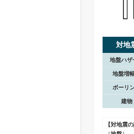
対地
地盤ハザ
地盤増
ボーリ
建物
【対地震の
［
地盤
］