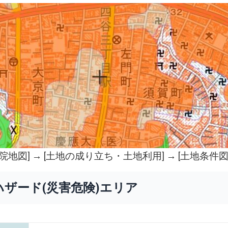
院地図
] → [土地の成り立ち・土地利用] → [土地条件図
ハザード(災害危険)エリア