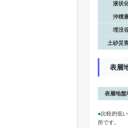
液状
沖積
埋没
土砂災
表層
表層地盤
●
比較的低
所です。