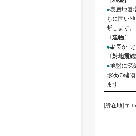
●
表層地盤
ちに固い地
断します。
〔
建物
〕
●
縦長かつ
〔
対地震総
●
地盤に深
形状の建物
ます。
[所在地] 〒