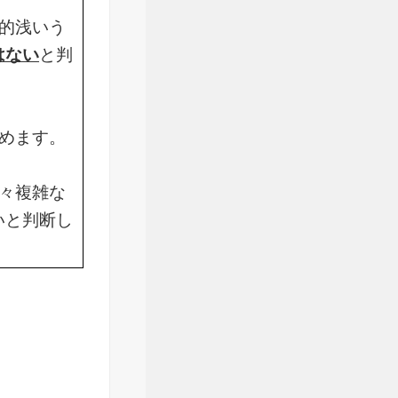
的浅いう
はない
と判
めます。
々複雑な
いと判断し