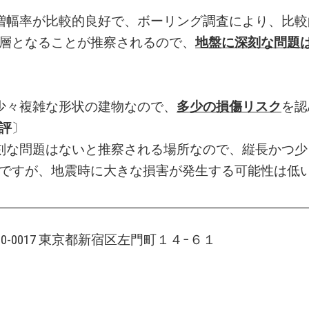
増幅率が比較的良好で、ボーリング調査により、比較
層となることが推察されるので、
地盤に深刻な問題
少々複雑な形状の建物なので、
多少の損傷リスク
を認
評
〕
刻な問題はないと推察される場所なので、縦長かつ少
ですが、地震時に大きな損害が発生する可能性は低
160-0017 東京都新宿区左門町１４−６１