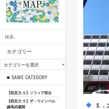
検
索:
カテゴリー
カ
テ
ゴ
■ SAME CATEGORY
リ
ー
【防災力:５】ソフィア西台
【防災力:５】ザ・ウインベル
１．
練馬武蔵関