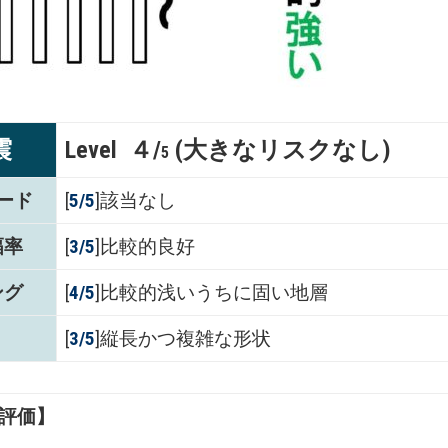
震
Level ４/
(大きなリスクなし)
5
ード
[
5/5
]該当なし
幅率
[
3/5
]比較的良好
ング
[
4/5
]比較的浅いうちに固い地層
[
3/5
]縦長かつ複雑な形状
評価】