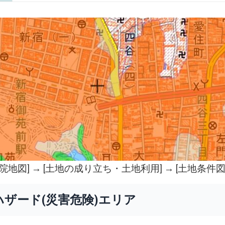
院地図
] → [土地の成り立ち・土地利用] → [土地条件図
ハザード(災害危険)エリア