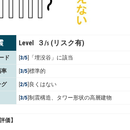
震
Level ３/
(リスク有)
5
ード
[
3/5
]「埋没谷」に該当
幅率
[
3/5
]標準的
ング
[
2/5
]良くはない
[
3/5
]制震構造、タワー形状の高層建物
評価】