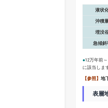
液状
沖積
埋没
急傾斜
●
12万年前
に該当しま
【参照】
地
表層