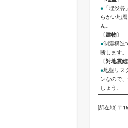
●
「埋没谷
らかい地層
ん
。
〔
建物
〕
●
制震構造
断します。
〔対地震総
●
地盤リス
ンなので、
しょう。
[所在地] 〒