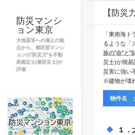
【防災
防災マンシ
ョン東京
「東南海ト
大地震等への備えの観
るような「
点から、都区部マンシ
族の”命”と”
ョンの“防災力”を不動
災士)が簡
産鑑定士(兼防災士)が
評価
災害に強い
※建物が壊
物件名 
１．