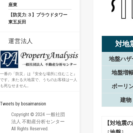
座東
【防災力:３】プラウドタワー
東五反田
運営法人
対地
地盤ハザ
地盤増
一番の「防災」は『安全な場所に住むこと』
です。来たる大地震で、うちのお客様は一人
ボーリ
も死なせません。
建物
Tweets by bosaimansion
Copyright © 2024 一般社団
法人 不動産分析センター
【対地震の
All Rights Reserved.
［
地盤
］