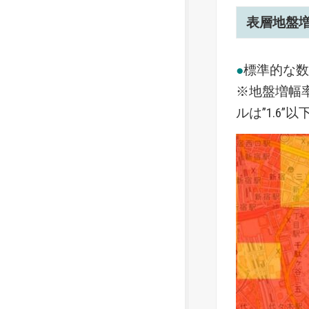
表層地盤
●
標準的な
※地盤増幅率
ルは”1.6”