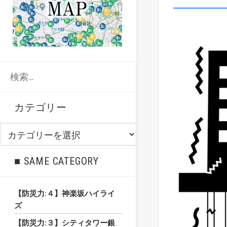
検
索:
カテゴリー
カ
テ
ゴ
■ SAME CATEGORY
リ
ー
【防災力:４】神楽坂ハイライ
ズ
【防災力:３】シティタワー銀