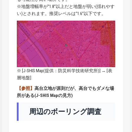
※地盤増幅率が”1.8”以上だと地盤が弱い(揺れやす
い)とされます。推奨レベルは”1.6”以下です。
※ [
J-SHIS Map
(提供：防災科学技術研究所)] → [表
層地盤]
【参照】
高台立地が原則だが、高台でもダメな場
所がある(J-SHIS Mapの見方)
周辺のボーリング調査