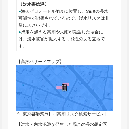
〔対水害総評〕
●
海抜ゼロメートル地帯に位置し、5m超の浸水
可能性が指摘されているので、浸水リスクは非
常に大きいです。
●
想定を超える高潮や大雨が発生した場合に
は、浸水被害が拡大する可能性のある立地で
す。
【高潮ハザードマップ】
※ [東京都港湾局] → [
高潮リスク検索サービス
]
【洪水・内水氾濫が発生した場合の浸水想定区