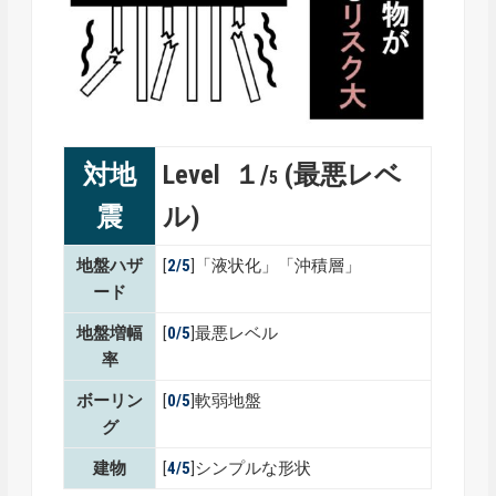
対地
Level １/
(最悪レベ
5
震
ル)
地盤ハザ
[
2/5
]「液状化」「沖積層」
ード
地盤増幅
[
0/5
]最悪レベル
率
ボーリン
[
0/5
]軟弱地盤
グ
建物
[
4/5
]シンプルな形状