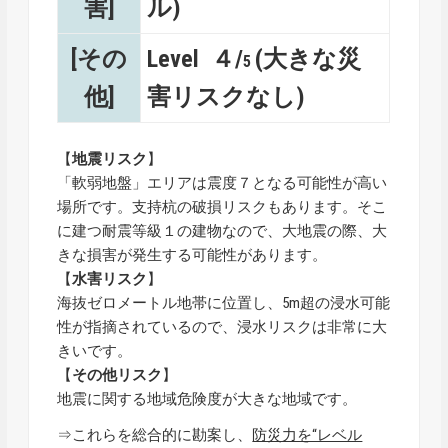
害]
ル)
[その
Level ４/
(大きな災
5
他]
害リスクなし)
【
地震リスク
】
「軟弱地盤」エリアは震度７となる可能性が高い
場所です。支持杭の破損リスクもあります。そこ
に建つ耐震等級１の建物なので、大地震の際、大
きな損害が発生する可能性があります。
【
水害リスク
】
海抜ゼロメートル地帯に位置し、5m超の浸水可能
性が指摘されているので、浸水リスクは非常に大
きいです。
【
その他リスク
】
地震に関する地域危険度が大きな地域です。
⇒これらを総合的に勘案し、
防災力を“レベル