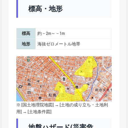
標高・地形
標高
約－2m～－1m
地形
海抜ゼロメートル地帯
※ [
国土地理院地図
] → [土地の成り立ち・土地利
用] → [土地条件図]
地盤ハザード(災害危