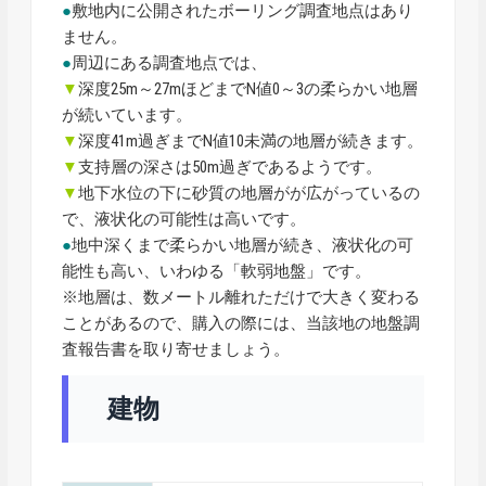
●
敷地内に公開されたボーリング調査地点はあり
ません。
●
周辺にある調査地点では、
▼
深度25m～27mほどまでN値0～3の柔らかい地層
が続いています。
▼
深度41m過ぎまでN値10未満の地層が続きます。
▼
支持層の深さは50m過ぎであるようです。
▼
地下水位の下に砂質の地層がが広がっているの
で、液状化の可能性は高いです。
●
地中深くまで柔らかい地層が続き、液状化の可
能性も高い、いわゆる「軟弱地盤」です。
※地層は、数メートル離れただけで大きく変わる
ことがあるので、購入の際には、当該地の地盤調
査報告書を取り寄せましょう。
建物