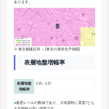
あります。
※ 東京都建設局 → [
東京の液状化予測図
]
表層地盤増幅率
表層地盤
2.55～2.57
増幅率
●
最悪レベルの数値であり、大地震時に震度7とな
る可能性が高い場所です。