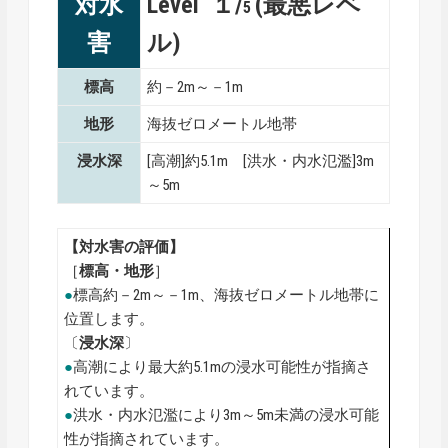
対水
Level １/
(最悪レベ
5
害
ル)
標高
約－2m～－1m
地形
海抜ゼロメートル地帯
浸水深
[高潮]約5.1m [洪水・内水氾濫]3m
～5m
【対水害の評価】
［
標高・地形
］
●
標高約－2m～－1m、海抜ゼロメートル地帯に
位置します。
〔
浸水深
〕
●
高潮により最大約5.1mの浸水可能性が指摘さ
れています。
●
洪水・内水氾濫により3m～5m未満の浸水可能
性が指摘されています。