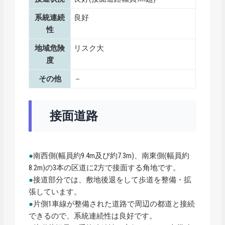
系統連続
良好
性
地域危険
リスク大
度
その他
－
接面道路
●
南西側(幅員約9.4m及び約7.3m)、南東側(幅員約
8.2m)の3本の区道に2方で接面する角地です。
●
接道部分では、敷地後退をして歩道を整備・拡
張しています。
●
片側1車線が整備された道路で周辺の都道と接続
できるので、系統連続性は良好です。