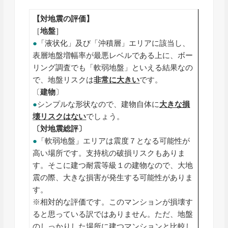
【対地震の評価】
［
地盤
］
●
「液状化」及び「沖積層」エリアに該当し、
表層地盤増幅率が最悪レベルである上に、ボー
リング調査でも「軟弱地盤」といえる結果なの
で、地盤リスクは
非常に
大きい
です。
〔
建物
〕
●
シンプルな形状なので、建物自体に
大きな損
壊リスクはない
でしょう。
〔対地震総評〕
●
「軟弱地盤」エリアは震度７となる可能性が
高い場所です。支持杭の破損リスクもありま
す。そこに建つ耐震等級１の建物なので、大地
震の際、大きな損害が発生する可能性がありま
す。
※相対的な評価です。このマンションが損壊す
ると思っている訳ではありません。ただ、地盤
のしっかりした場所に建つマンションと比較し