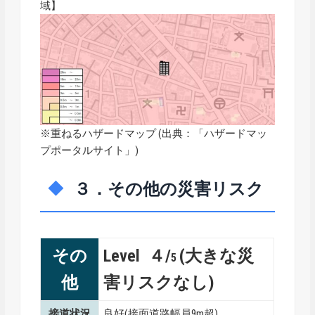
域】
※重ねるハザードマップ (出典：「
ハザードマッ
プポータルサイト
」)
３．その他の災害リスク
その
Level ４/
(大きな災
5
他
害リスクなし)
接道状況
良好(接面道路幅員9m超)