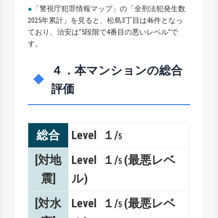
●
「警視庁犯罪情報マップ」の「全刑法犯発生数
2025年累計」を見ると、松島3丁目は46件となっ
ており、治安は“5段階で4番目の悪いレベル”で
す。
４．本マンションの総合
評価
総合
Level １/
5
[対地
Level １/
(最悪レベ
5
震]
ル)
[対水
Level １/
(最悪レベ
5