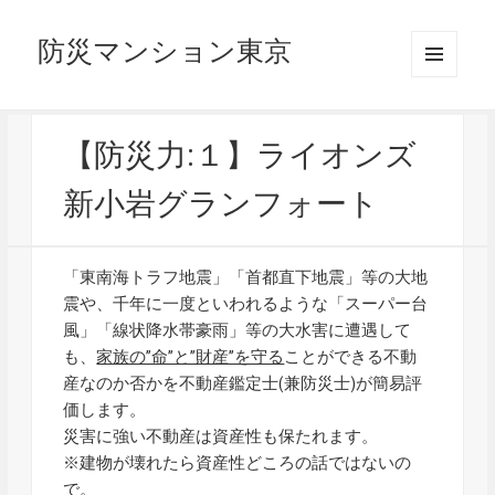
防災マンション東京
メニュ
ーとウ
ィジェ
ット
【防災力:１】ライオンズ
新小岩グランフォート
「東南海トラフ地震」「首都直下地震」等の大地
震や、千年に一度といわれるような「スーパー台
風」「線状降水帯豪雨」等の大水害に遭遇して
も、
家族の”命”と”財産”を守る
ことができる不動
産なのか否かを不動産鑑定士(兼防災士)が簡易評
価します。
災害に強い不動産は資産性も保たれます。
※建物が壊れたら資産性どころの話ではないの
で。