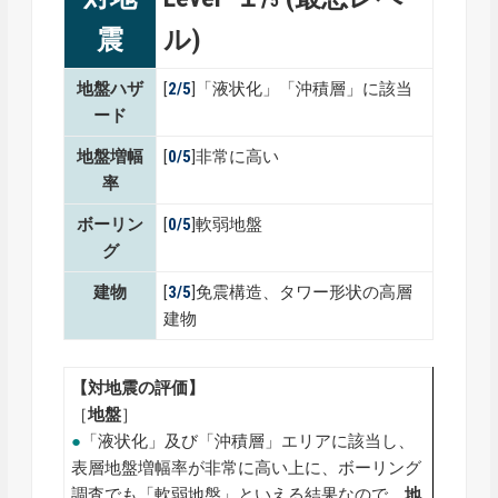
5
震
ル)
地盤ハザ
[
2/5
]「液状化」「沖積層」に該当
ード
地盤増幅
[
0/5
]非常に高い
率
ボーリン
[
0/5
]軟弱地盤
グ
建物
[
3/5
]免震構造、タワー形状の高層
建物
【対地震の評価】
［
地盤
］
●
「液状化」及び「沖積層」エリアに該当し、
表層地盤増幅率が非常に高い上に、ボーリング
調査でも「軟弱地盤」といえる結果なので、
地