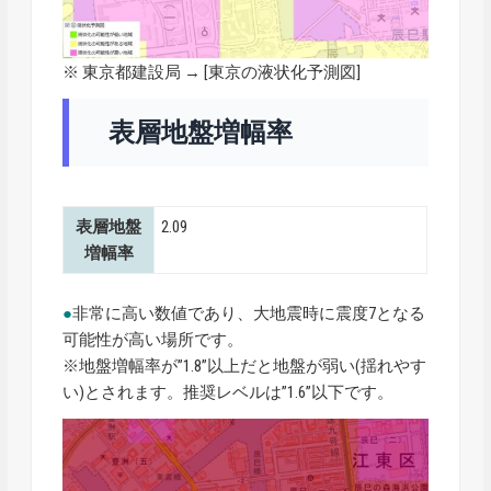
※ 東京都建設局 → [
東京の液状化予測図
]
表層地盤増幅率
表層地盤
2.09
増幅率
●
非常に高い数値であり、大地震時に震度7となる
可能性が高い場所です。
※地盤増幅率が”1.8”以上だと地盤が弱い(揺れやす
い)とされます。推奨レベルは”1.6”以下です。