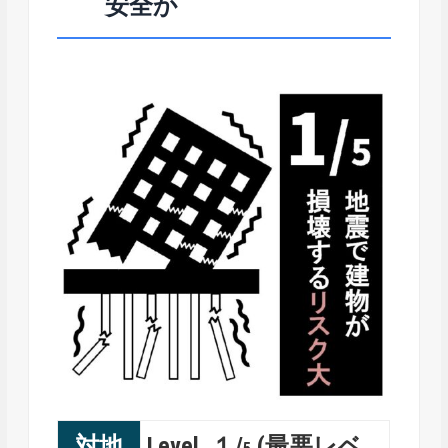
安全か
対地
Level １/
(最悪レベ