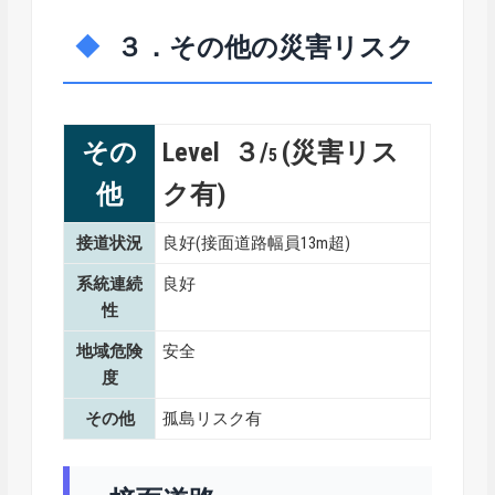
３．その他の災害リスク
その
Level ３/
(災害リス
5
他
ク有)
接道状況
良好(接面道路幅員13m超)
系統連続
良好
性
地域危険
安全
度
その他
孤島リスク有