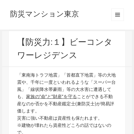
防災マンション東京
メニュ
ーとウ
ィジェ
ット
【防災力:１】ビーコンタ
ワーレジデンス
「東南海トラフ地震」「首都直下地震」等の大地
震や、千年に一度といわれるような「スーパー台
風」「線状降水帯豪雨」等の大水害に遭遇して
も、
家族の”命”と”財産”を守る
ことができる不動
産なのか否かを不動産鑑定士(兼防災士)が簡易評
価します。
災害に強い不動産は資産性も保たれます。
※建物が壊れたら資産性どころの話ではないの
で。