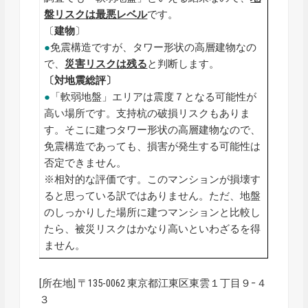
盤リスクは最悪レベル
です。
〔
建物
〕
●
免震構造ですが、タワー形状の高層建物なの
で、
災害リスクは残る
と判断します。
〔対地震総評〕
●
「軟弱地盤」エリアは震度７となる可能性が
高い場所です。支持杭の破損リスクもありま
す。そこに建つタワー形状の高層建物なので、
免震構造であっても、損害が発生する可能性は
否定できません。
※相対的な評価です。このマンションが損壊す
ると思っている訳ではありません。ただ、地盤
のしっかりした場所に建つマンションと比較し
たら、被災リスクはかなり高いといわざるを得
ません。
[所在地] 〒135-0062 東京都江東区東雲１丁目９−４
３