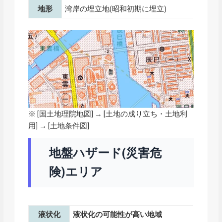
地形
湾岸の埋立地(昭和初期に埋立)
※ [
国土地理院地図
] → [土地の成り立ち・土地利
用] → [土地条件図]
地盤ハザード(災害危
険)エリア
液状化
液状化の可能性が高い地域