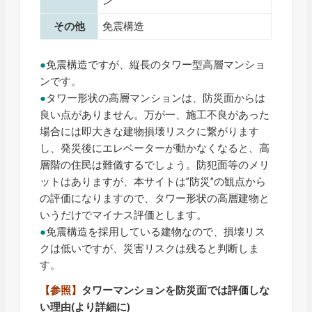
ン
その他
免震構造
●
免震構造ですが、縦長のタワー型高層マンショ
ンです。
●
タワー形状の高層マンションは、防災面からは
良い点がありません。万が一、施工不良があった
場合には即大きな建物損壊リスクに繋がります
し、発災後にエレベーターが動かなくなると、高
層階の住民は難儀するでしょう。防犯面等のメリ
ットはありますが、本サイトは”防災”の観点から
の評価になりますので、タワー形状の高層建物と
いうだけでマイナス評価とします。
●
免震構造を採用している建物なので、損壊リス
クは低いですが、災害リスクは残ると判断しま
す。
【参照】
タワーマンションを防災面では評価しな
い理由
(より詳細に)