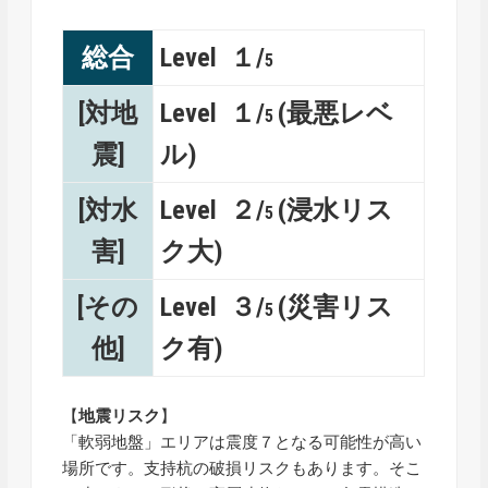
総合
Level １/
5
[対地
Level １/
(最悪レベ
5
震]
ル)
[対水
Level ２/
(浸水リス
5
害]
ク大)
[その
Level ３/
(災害リス
5
他]
ク有)
【
地震リスク
】
「軟弱地盤」エリアは震度７となる可能性が高い
場所です。支持杭の破損リスクもあります。そこ