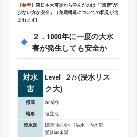
【参考】
東日本大震災から学んだのは「“想定”が
少ない方が安全」（免震構造についての私見が含
まれます)
２．1000年に一度の大水
害が発生しても安全か
対水
Level ２/
(浸水リス
5
害
ク大)
標高
2m前後
地形
埋立地
浸水深
[高潮]約1.6m [洪水・内水氾
濫]0.5m未満