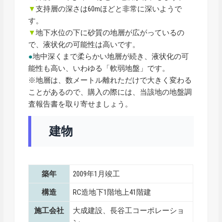
▼
支持層の深さは60mほどと非常に深いようで
す。
▼
地下水位の下に砂質の地層が広がっているの
で、液状化の可能性は高いです。
●
地中深くまで柔らかい地層が続き、液状化の可
能性も高い、いわゆる「軟弱地盤」です。
※地層は、数メートル離れただけで大きく変わる
ことがあるので、購入の際には、当該地の地盤調
査報告書を取り寄せましょう。
建物
築年
2009年1月竣工
構造
RC造地下1階地上41階建
施工会社
大成建設、長谷工コーポレーショ