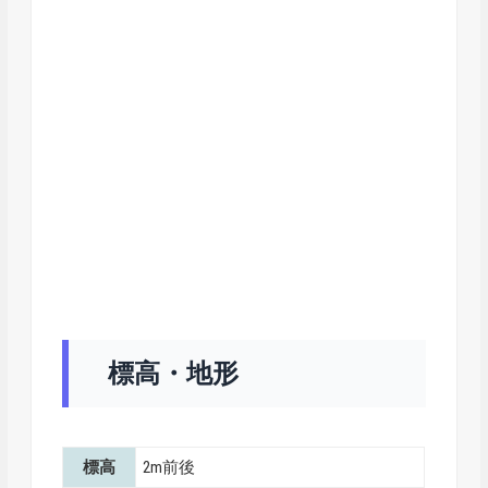
標高・地形
標高
2m前後