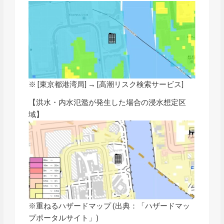
※ [東京都港湾局] → [
高潮リスク検索サービス
]
【洪水・内水氾濫が発生した場合の浸水想定区
域】
※重ねるハザードマップ (出典：「
ハザードマッ
プポータルサイト
」)