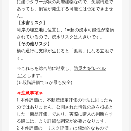
に建つタワー形状の高層建物なので、免震構造で
あっても、損害が発生する可能性は否定できませ
ん。
【
水害リスク
】
湾岸の埋立地に位置し、1m超の浸水可能性が指摘
されているので、浸水リスクは大きいです。
【
その他リスク
】
橋の通行に支障が生じると「孤島」になる立地で
す。
⇒これらを総合的に勘案し、
防災力を“レベル
１”
とします。
(５段階評価で５が最も安全)
≪注意事項≫
1. 本件評価は、不動産鑑定評価の手法に則ったも
のではありません。公開された情報のみを根拠と
した「簡易評価」であり、実際に購入の判断をす
る際には、より詳細な調査が必要となります。
2. 本件評価の「リスク評価」は相対的なもので