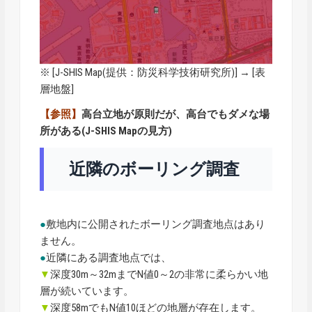
※ [
J-SHIS Map
(提供：防災科学技術研究所)] → [表
層地盤]
【参照】
高台立地が原則だが、高台でもダメな場
所がある(J-SHIS Mapの見方)
近隣のボーリング調査
●
敷地内に公開されたボーリング調査地点はあり
ません。
●
近隣にある調査地点では、
▼
深度30m～32mまでN値0～2の非常に柔らかい地
層が続いています。
▼
深度58mでもN値10ほどの地層が存在します。