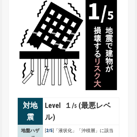
対地
Level １/
(最悪レベ
5
震
ル)
地盤ハザ
[
2/5
]「液状化」「沖積層」に該当