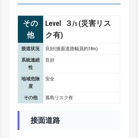
その
Level ３/
(災害リス
5
他
ク有)
接道状況
良好(接面道路幅員約18m)
系統連続
良好
性
地域危険
安全
度
その他
孤島リスク有
接面道路