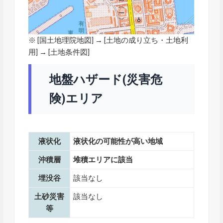
※ [
国土地理院地図
] → [土地の成り立ち・土地利
用] → [土地条件図]
地盤ハザード(災害危
険)エリア
液状化
液状化の可能性が高い地域
沖積層
堆積エリアに該当
埋没谷
該当なし
土砂災害
該当なし
等