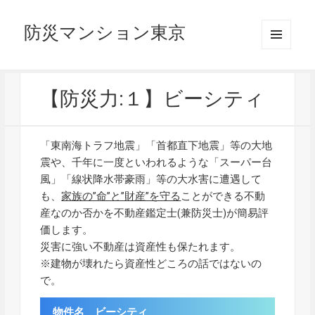
防災マンション東京
メニュ
ーとウ
ィジェ
ット
【防災力:１】ビーシティ
「東南海トラフ地震」「首都直下地震」等の大地
震や、千年に一度といわれるような「スーパー台
風」「線状降水帯豪雨」等の大水害に遭遇して
も、
家族の”命”と”財産”を守る
ことができる不動
産なのか否かを不動産鑑定士(兼防災士)が簡易評
価します。
災害に強い不動産は資産性も保たれます。
※建物が壊れたら資産性どころの話ではないの
で。
物件名 ビーシティ