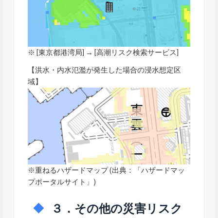
※ [東京都港湾局] → [
高潮リスク検索サービス
]
【洪水・内水氾濫が発生した場合の浸水想定区
域】
※重ねるハザードマップ (出典：「
ハザードマッ
プポータルサイト
」)
３．その他の災害リスク