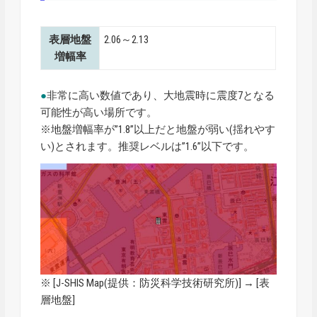
表層地盤
2.06～2.13
増幅率
●
非常に高い数値であり、大地震時に震度7となる
可能性が高い場所です。
※地盤増幅率が”1.8”以上だと地盤が弱い(揺れやす
い)とされます。推奨レベルは”1.6”以下です。
※ [
J-SHIS Map
(提供：防災科学技術研究所)] → [表
層地盤]