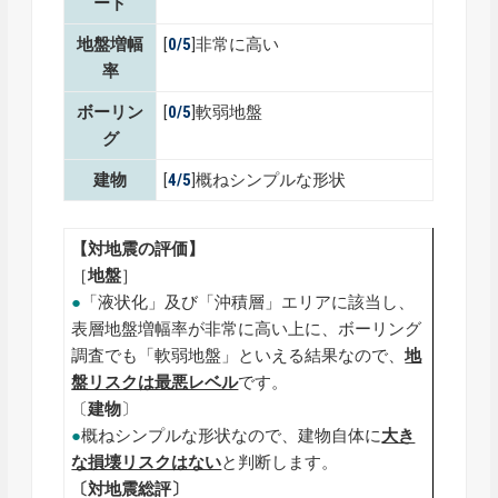
ード
地盤増幅
[
0/5
]非常に高い
率
ボーリン
[
0/5
]軟弱地盤
グ
建物
[
4/5
]概ねシンプルな形状
【対地震の評価】
［
地盤
］
●
「液状化」及び「沖積層」エリアに該当し、
表層地盤増幅率が非常に高い上に、ボーリング
調査でも「軟弱地盤」といえる結果なので、
地
盤リスクは最悪レベル
です。
〔
建物
〕
●
概ねシンプルな形状なので、建物自体に
大き
な損壊リスクはない
と判断します。
〔対地震総評〕