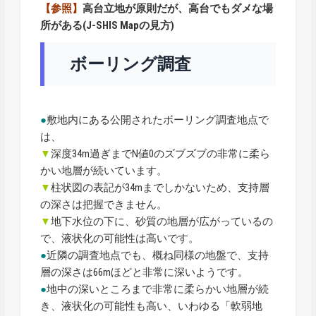
【参照】
高台立地が原則だが、高台でもダメな場
所がある(J-SHIS Mapの見方)
ボーリング調査
●
敷地内にある公開されたボーリング調査地点で
は、
▼
深度34m過ぎまでN値0のズブズブの非常に柔ら
かい地層が続いています。
▼
柱状図の表記が34mまでしかないため、支持層
の深さは把握できません。
▼
地下水位の下に、砂質の地層が広がっているの
で、液状化の可能性は高いです。
●
近隣の調査地点でも、概ね同様の地盤で、支持
層の深さは66mほどと非常に深いようです。
●
地中の深いところまで非常に柔らかい地層が続
き、液状化の可能性も高い、いわゆる「軟弱地