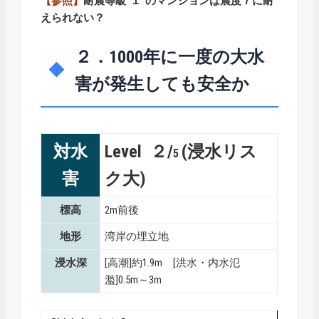
【参照】
耐震等級“１”のマンションは震度７に耐
えられない？
２．1000年に一度の大水
害が発生しても安全か
対水
Level ２/
(浸水リス
5
害
ク大)
標高
2m前後
地形
湾岸の埋立地
浸水深
[高潮]約1.9m [洪水・内水氾
濫]0.5m～3m