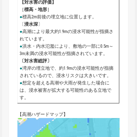
【対水害の評価】
［
標高・地形
］
●
標高2m前後の埋立地に位置します。
〔
浸水深
〕
●
高潮により最大約1.9mの浸水可能性が指摘さ
れています。
●
洪水・内水氾濫により、敷地の一部に0.5m～
3m未満の浸水可能性が指摘されています。
〔対水害総評〕
●
湾岸の埋立地で、約1.9mの浸水可能性が指摘
されているので、浸水リスクは大きいです。
●
想定を超える高潮や大雨が発生した場合に
は、浸水被害が拡大する可能性のある立地で
す。
【高潮ハザードマップ】