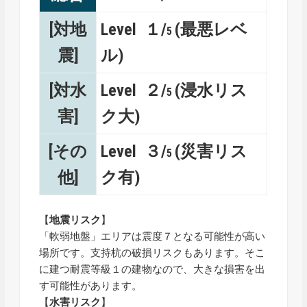
[対地
Level １/
(最悪レベ
5
震]
ル)
[対水
Level ２/
(浸水リス
5
害]
ク大)
[その
Level ３/
(災害リス
5
他]
ク有)
【
地震リスク
】
「軟弱地盤」エリアは震度７となる可能性が高い
場所です。支持杭の破損リスクもあります。そこ
に建つ耐震等級１の建物なので、大きな損害を出
す可能性があります。
【
水害リスク
】