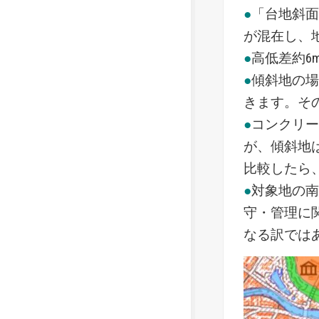
●
「台地斜
が混在し、
●
高低差約6
●
傾斜地の
きます。そ
●
コンクリ
が、傾斜地
比較したら
●
対象地の南
守・管理に
なる訳では