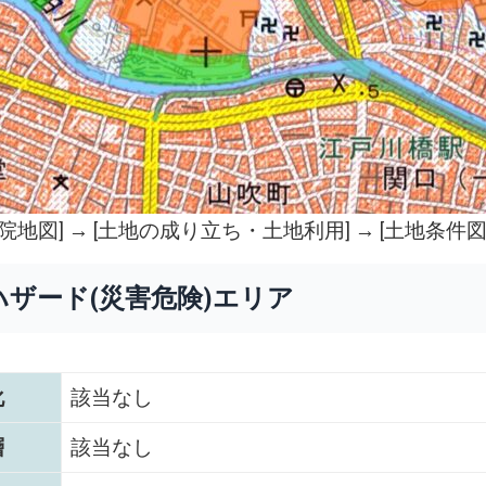
院地図
] → [土地の成り立ち・土地利用] → [土地条件図
ハザード(災害危険)エリア
化
該当なし
層
該当なし