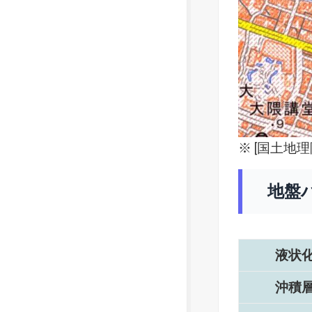
※ [
国土地理
地盤
液状
沖積