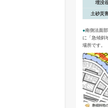
埋没
土砂災
●
南側法面
に「急傾斜
場所です。