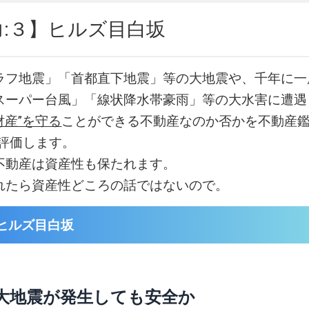
力:３】ヒルズ目白坂
ラフ地震」「首都直下地震」等の大地震や、千年に一
スーパー台風」「線状降水帯豪雨」等の大水害に遭遇
財産”を守る
ことができる不動産なのか否かを不動産鑑
易評価します。
不動産は資産性も保たれます。
れたら資産性どころの話ではないので。
ヒルズ目白坂
大地震が発生しても安全か