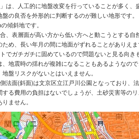
面」は、人工的に地盤改変を行っていることが多く、
地盤の良否を外形的に判断するのが難しい地形です。
mの傾斜地です。
場合、表層面が高い方から低い方へと動こうとする自
のため、長い年月の間に地面がずれることがありえま
ートでガチガチに固めているので問題ないと見る向き
は、地震時の揺れが複雑になることもあるようなので
、地盤リスクがないとはいえません。
側法面(斜面)は文京区立江戸川公園となっており、
関する費用の負担はないでしょうが、土砂災害等のリ
ありません。