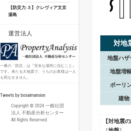
【防災力:３】クレヴィア文京
湯島
運営法人
対地
地盤ハザ
一番の「防災」は『安全な場所に住むこと』
地盤増
です。来たる大地震で、うちのお客様は一人
も死なせません。
ボーリ
Tweets by bosaimansion
建物
Copyright © 2024 一般社団
法人 不動産分析センター
All Rights Reserved.
【対地震の
［
地盤
］