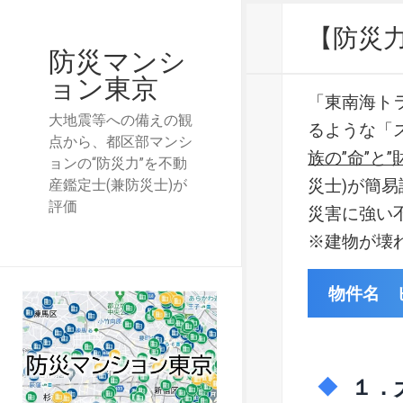
【防災
防災マンシ
ョン東京
「東南海ト
大地震等への備えの観
るような「
点から、都区部マンシ
族の”命”と”
ョンの“防災力”を不動
災士)が簡
産鑑定士(兼防災士)が
評価
災害に強い
※建物が壊
物件名 
１．