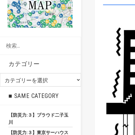
検
索:
カテゴリー
カ
テ
ゴ
■ SAME CATEGORY
リ
ー
【防災力:３】プラウド二子玉
川
【防災力:３】東京サーハウス