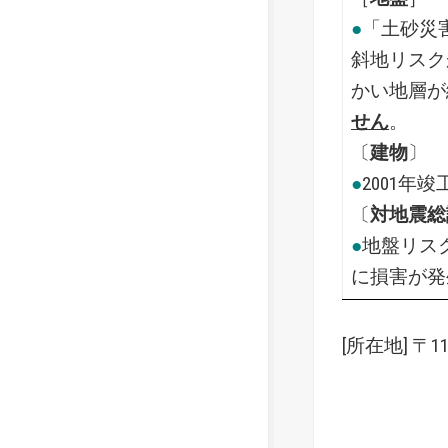
●
「土砂災
斜地リスク
かい地層が
せん
。
〔
建物
〕
●
2001年
〔
対地震総
●
地盤リス
に損害が発
[所在地] 〒