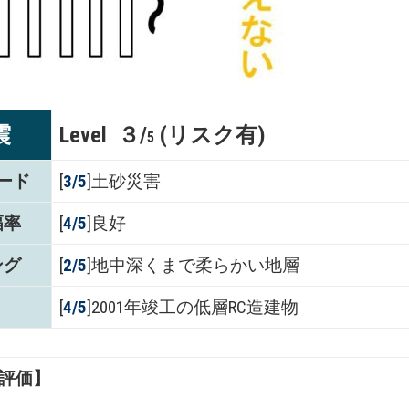
震
Level ３/
(リスク有)
5
ード
[
3/5
]土砂災害
幅率
[
4/5
]良好
ング
[
2/5
]地中深くまで柔らかい地層
[
4/5
]2001年竣工の低層RC造建物
評価】