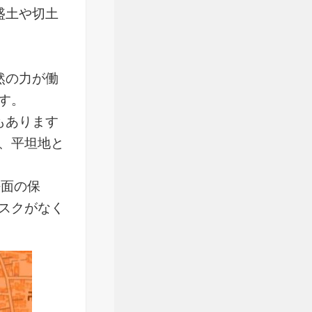
盛土や切土
然の力が働
す。
もあります
、平坦地と
法面の保
スクがなく