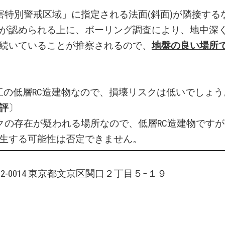
害特別警戒区域」に指定される法面(斜面)が隣接する
が認められる上に、ボーリング調査により、地中深
続いていることが推察されるので、
地盤の良い場所
竣工の低層RC造建物なので、損壊リスクは低いでしょう
評
〕
クの存在が疑われる場所なので、低層RC造建物です
生する可能性は否定できません。
112-0014 東京都文京区関口２丁目５−１９