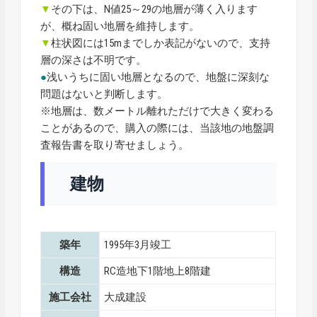
▼
その下は、N値25～29の地層が薄く入ります
が、概ね固い地層を維持します。
▼
柱状図には15mまでしか表記がないので、支持
層の深さは不明です。
●
浅いうちに固い地層となるので、地盤に深刻な
問題はないと判断します。
※地層は、数メートル離れただけで大きく変わる
ことがあるので、購入の際には、当該地の地盤調
査報告書を取り寄せましょう。
建物
築年
1995年3月竣工
構造
RC造地下1階地上8階建
施工会社
大成建設