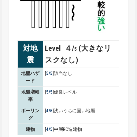
対地
Level ４/
(大きなリ
5
震
スクなし)
地盤ハザ
[
5/5
]該当なし
ード
地盤増幅
[
5/5
]優良レベル
率
ボーリン
[
4/5
]浅いうちに固い地層
グ
建物
[
4/5
]中層RC造建物