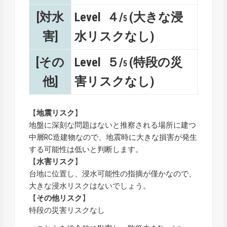
[対水
Level ４/
(大きな浸
5
害]
水リスクなし)
[その
Level ５/
(特段の災
5
他]
害リスクなし)
【
地震リスク
】
地盤に深刻な問題はないと推察される場所に建つ
中層RC造建物なので、地震時に大きな損害が発生
する可能性は低いと判断します。
【
水害リスク
】
台地に位置し、浸水可能性の指摘が僅かなので、
大きな浸水リスクはないでしょう。
【
その他リスク
】
特段の災害リスクなし