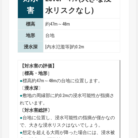
害
水リスクなし)
標高
約47m～48m
地形
台地
浸水深
[内水氾濫等]約0.2m
【対水害の評価】
［
標高・地形
］
●
標高約47m～48mの台地に位置します。
〔
浸水深
〕
●
敷地の周縁部に約0.2mの浸水可能性が指摘さ
れています。
〔対水害総評〕
●
台地に位置し、浸水可能性の指摘が僅かなの
で、大きな浸水リスクはないでしょう。
●
想定を超える大雨が降った場合には、浸水被