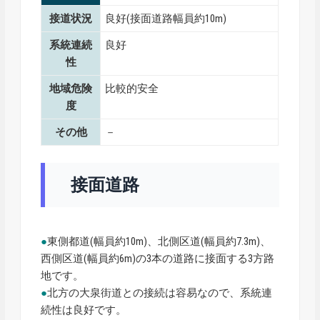
接道状況
良好(接面道路幅員約10m)
系統連続
良好
性
地域危険
比較的安全
度
その他
－
接面道路
●
東側都道(幅員約10m)、北側区道(幅員約7.3m)、
西側区道(幅員約6m)の3本の道路に接面する3方路
地です。
●
北方の大泉街道との接続は容易なので、系統連
続性は良好です。