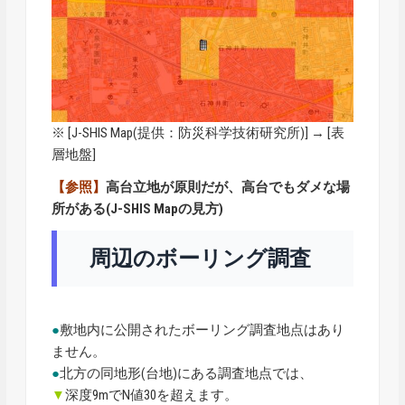
※ [
J-SHIS Map
(提供：防災科学技術研究所)] → [表
層地盤]
【参照】
高台立地が原則だが、高台でもダメな場
所がある(J-SHIS Mapの見方)
周辺のボーリング調査
●
敷地内に公開されたボーリング調査地点はあり
ません。
●
北方の同地形(台地)にある調査地点では、
▼
深度9mでN値30を超えます。