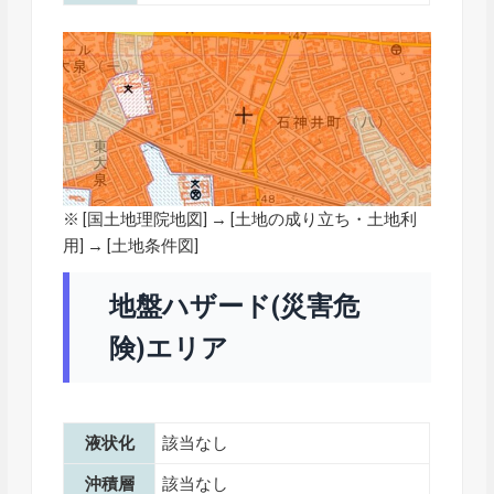
※ [
国土地理院地図
] → [土地の成り立ち・土地利
用] → [土地条件図]
地盤ハザード(災害危
険)エリア
液状化
該当なし
沖積層
該当なし