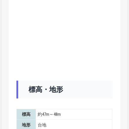
標高・地形
標高
約47m～48m
地形
台地