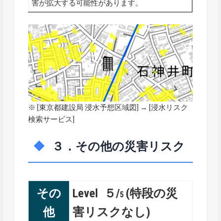
害が拡大する可能性があります。
※ [
東京都建設局 浸水予想区域図
] → [浸水リスク
検索サービス]
３．その他の災害リスク
その
Level ５/
(特段の災
5
他
害リスクなし)