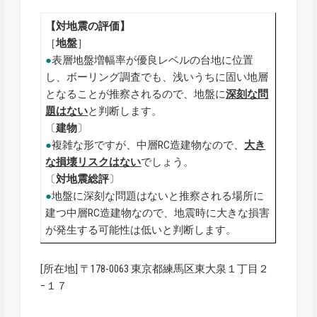
【対地震の評価】
［
地盤
］
●
表層地盤増幅率が優良レベルの台地に位置
し、ボーリング調査でも、浅いうちに固い地層
となることが推察されるので、地盤に
深刻な問
題はない
と判断します。
〔
建物
〕
●
複雑な形ですが、中層RC造建物なので、
大き
な損壊リスクはない
でしょう。
〔
対地震総評
〕
●
地盤に深刻な問題はないと推察される場所に
建つ中層RC造建物なので、地震時に大きな損害
が発生する可能性は低いと判断します。
[所在地] 〒178-0063 東京都練馬区東大泉１丁目２
−１７