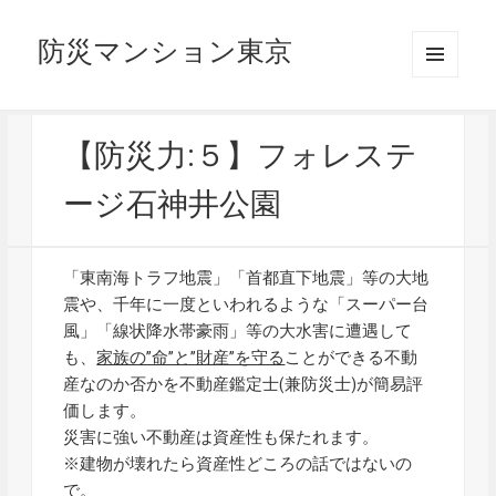
防災マンション東京
メニュ
ーとウ
ィジェ
ット
【防災力:５】フォレステ
ージ石神井公園
「東南海トラフ地震」「首都直下地震」等の大地
震や、千年に一度といわれるような「スーパー台
風」「線状降水帯豪雨」等の大水害に遭遇して
も、
家族の”命”と”財産”を守る
ことができる不動
産なのか否かを不動産鑑定士(兼防災士)が簡易評
価します。
災害に強い不動産は資産性も保たれます。
※建物が壊れたら資産性どころの話ではないの
で。