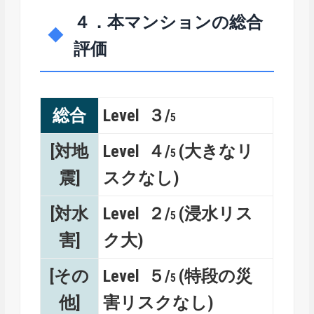
４．本マンションの総合
評価
総合
Level ３/
5
[対地
Level ４/
(大きなリ
5
震]
スクなし)
[対水
Level ２/
(浸水リス
5
害]
ク大)
[その
Level ５/
(特段の災
5
他]
害リスクなし)