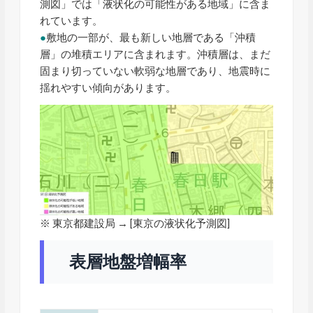
測図」では「液状化の可能性がある地域」に含ま
れています。
●
敷地の一部が、最も新しい地層である「沖積
層」の堆積エリアに含まれます。沖積層は、まだ
固まり切っていない軟弱な地層であり、地震時に
揺れやすい傾向があります。
※ 東京都建設局 → [東京の液状化予測図]
表層地盤増幅率