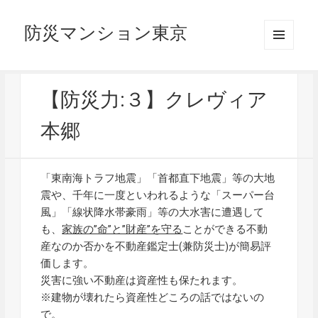
防災マンション東京
メニュ
ーとウ
ィジェ
ット
【防災力:３】クレヴィア
本郷
「東南海トラフ地震」「首都直下地震」等の大地
震や、千年に一度といわれるような「スーパー台
風」「線状降水帯豪雨」等の大水害に遭遇して
も、
家族の”命”と”財産”を守る
ことができる不動
産なのか否かを不動産鑑定士(兼防災士)が簡易評
価します。
災害に強い不動産は資産性も保たれます。
※建物が壊れたら資産性どころの話ではないの
で。