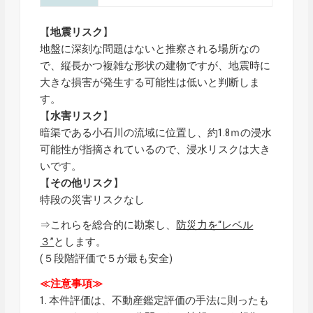
【
地震リスク
】
地盤に深刻な問題はないと推察される場所なの
で、縦長かつ複雑な形状の建物ですが、地震時に
大きな損害が発生する可能性は低いと判断しま
す。
【
水害リスク
】
暗渠である小石川の流域に位置し、約1.8ｍの浸水
可能性が指摘されているので、浸水リスクは大き
いです。
【
その他リスク
】
特段の災害リスクなし
⇒これらを総合的に勘案し、
防災力を“レベル
３”
とします。
(５段階評価で５が最も安全)
≪注意事項≫
1. 本件評価は、不動産鑑定評価の手法に則ったも