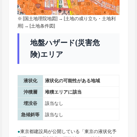
※ [
国土地理院地図
] → [土地の成り立ち・土地利
用] → [土地条件図]
地盤ハザード(災害危
険)エリア
液状化
液状化の可能性がある地域
沖積層
堆積エリアに該当
埋没谷
該当なし
急傾斜等
該当なし
●
東京都建設局が公開している「東京の液状化予