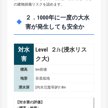
の建物損傷リスクを認めます。
２．1000年に一度の大水
害が発生しても安全か
対水
Level ２/
(浸水リス
5
害
ク大)
標高
6m前後
地形
谷底低地
浸水深
[内水氾濫等]約1.8m
【対水害の評価】
［
標高・地形
］