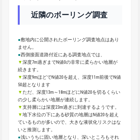
近隣のボーリング調査
●
敷地内に公開されたボーリング調査地点はあり
ません。
●
西側接面道路付近にある調査地点では、
▼
深度7m過ぎまでN値0の非常に柔らかい地層が
続きます。
▼
深度9mほどでN値20を超え、深度11m前後でN値
50超となります
▼
ただ、深度13m～18mほどにN値20を切るくらい
の少し柔らかい地層が連続します。
▼
支持層には深度23m過ぎに到達するようです。
▼
地下水位の下にある砂質の地層はN値20を超え
ているものが多いので、大きな液状化リスクはな
いと推測します。
●
浅いうちに固い地層となり、深いところもそれ