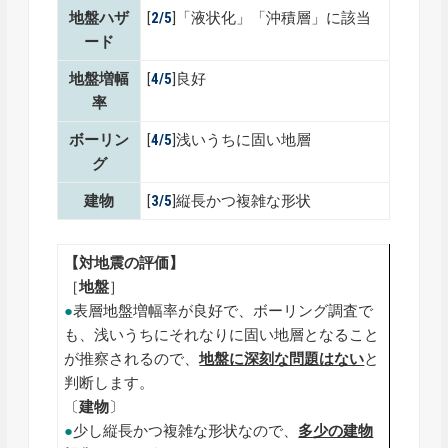
地盤ハザ
[
2/5
]「液状化」「沖積層」に該当
ード
地盤増幅
[
4/5
]良好
率
ボーリン
[
4/5
]浅いうちに固い地層
グ
建物
[
3/5
]縦長かつ複雑な形状
【対地震の評価】
［
地盤
］
●
表層地盤増幅率が良好で、ボーリング調査で
も、浅いうちにそれなりに固い地層となること
が推察されるので、
地盤に深刻な問題はない
と
判断します。
〔
建物
〕
●
少し縦長かつ複雑な形状なので、
多少の建物