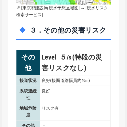
※ [
東京都建設局 浸水予想区域図
] → [浸水リスク
検索サービス]
３．その他の災害リスク
その
Level ５/
(特段の災
5
他
害リスクなし)
接道状況
良好(接面道路幅員約40m)
系統連続
良好
性
地域危険
リスク有
度
その他
－