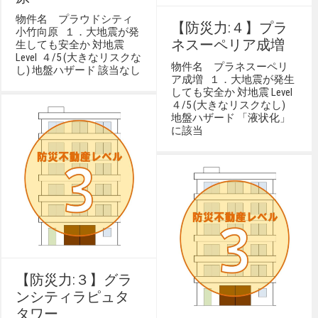
物件名 プラウドシティ
【防災力:４】プラ
小竹向原 １．大地震が発
ネスーペリア成増
生しても安全か 対地震
Level ４/5 (大きなリスクな
物件名 プラネスーペリ
し) 地盤ハザード 該当なし
ア成増 １．大地震が発生
しても安全か 対地震 Level
４/5 (大きなリスクなし)
地盤ハザード 「液状化」
に該当
【防災力:３】グラ
ンシティラピュタ
タワー