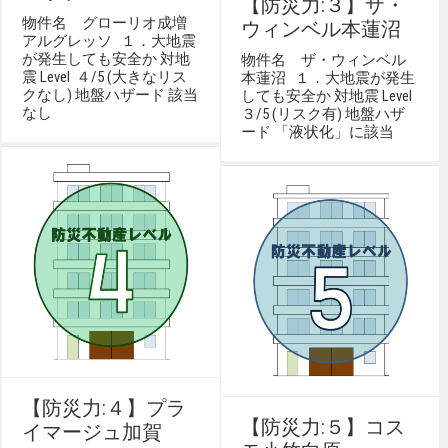
【防災力:３】ザ・
物件名 グローリオ成増
ウィンベル本蓮沼
アルグレッソ １．大地震
が発生しても安全か 対地
物件名 ザ・ウィンベル
震 Level ４/5 (大きなリス
本蓮沼 １．大地震が発生
クなし) 地盤ハザード 該当
しても安全か 対地震 Level
なし
３/5 (リスク有) 地盤ハザ
ード 「液状化」に該当
【防災力:４】プラ
【防災力:５】コス
イマージュ加賀