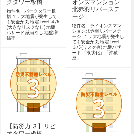
クタワー板橋
オンズマンション
北赤羽リバーステ
物件名 パークタワー板
ージ
橋 １．大地震が発生して
も安全か 対地震 Level ４/5
物件名 ライオンズマン
(大きなリスクなし) 地盤
ション北赤羽リバーステ
ハザード 該当なし 地盤増
ージ １．大地震が発生し
幅率
ても安全か 対地震 Level
３/5 (リスク有) 地盤ハザ
ード 「液状化」「沖積
層」
【防災力:３】リビ
オタワー板橋