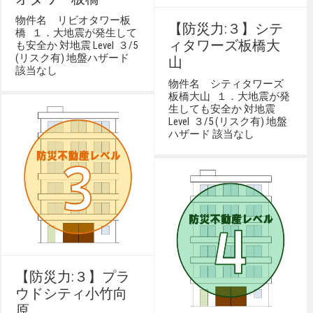
物件名 リビオタワー板
【防災力:３】シテ
橋 １．大地震が発生して
ィタワーズ板橋大
も安全か 対地震 Level ３/5
(リスク有) 地盤ハザード
山
該当なし
物件名 シティタワーズ
板橋大山 １．大地震が発
生しても安全か 対地震
Level ３/5 (リスク有) 地盤
ハザード 該当なし
【防災力:３】プラ
ウドシティ小竹向
原