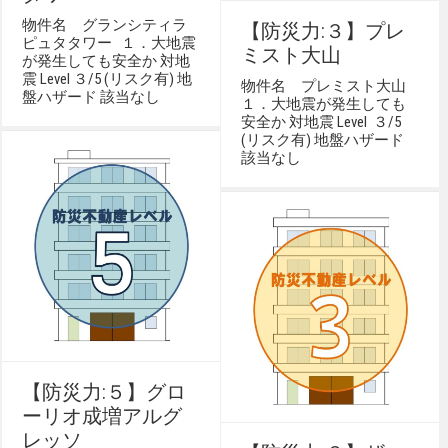
物件名 グランシティラ
【防災力:３】プレ
ピュタタワー １．大地震
ミスト大山
が発生しても安全か 対地
震 Level ３/5 (リスク有) 地
物件名 プレミスト大山
盤ハザード 該当なし
１．大地震が発生しても
安全か 対地震 Level ３/5
(リスク有) 地盤ハザード
該当なし
【防災力:５】グロ
ーリオ成増アルグ
レッソ