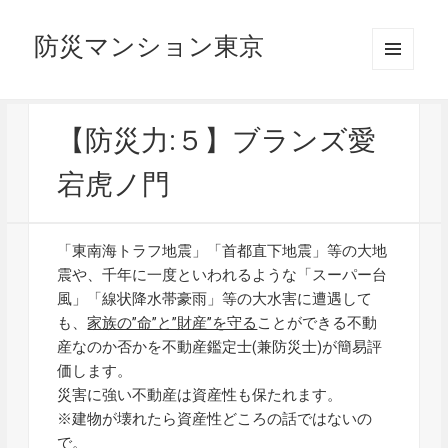
防災マンション東京
メニュ
ーとウ
ィジェ
ット
【防災力:５】ブランズ愛
宕虎ノ門
「東南海トラフ地震」「首都直下地震」等の大地
震や、千年に一度といわれるような「スーパー台
風」「線状降水帯豪雨」等の大水害に遭遇して
も、
家族の”命”と”財産”を守る
ことができる不動
産なのか否かを不動産鑑定士(兼防災士)が簡易評
価します。
災害に強い不動産は資産性も保たれます。
※建物が壊れたら資産性どころの話ではないの
で。