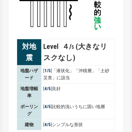
対地
Level ４/
(大きなリ
5
震
スクなし)
地盤ハザ
[
1/5
]「液状化」「沖積層」「土砂
ード
災害」に該当
地盤増幅
[
4/5
]良好
率
ボーリン
[
4/5
]比較的浅いうちに固い地層
グ
建物
[
4/5
]シンプルな形状