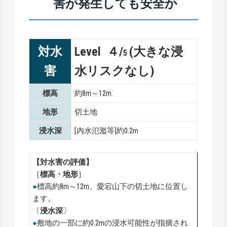
害が発生しても安全か
対水
Level ４/
(大きな浸
5
害
水リスクなし)
標高
約8m～12m
地形
切土地
浸水深
[内水氾濫等]約0.2m
【対水害の評価】
［
標高・地形
］
●
標高約8m～12m、愛宕山下の切土地に位置し
ます。
〔
浸水深
〕
●
敷地の一部に約0.2mの浸水可能性が指摘され