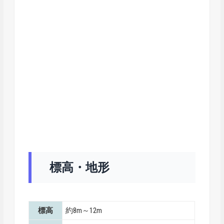
標高・地形
標高
約8m～12m