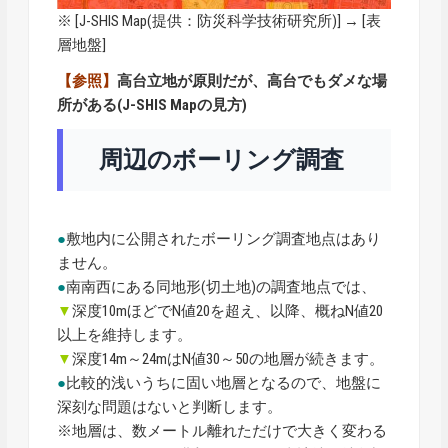
※ [
J-SHIS Map
(提供：防災科学技術研究所)] → [表
層地盤]
【参照】
高台立地が原則だが、高台でもダメな場
所がある(J-SHIS Mapの見方)
周辺のボーリング調査
●
敷地内に公開されたボーリング調査地点はあり
ません。
●
南南西にある同地形(切土地)の調査地点では、
▼
深度10mほどでN値20を超え、以降、概ねN値20
以上を維持します。
▼
深度14m～24mはN値30～50の地層が続きます。
●
比較的浅いうちに固い地層となるので、地盤に
深刻な問題はないと判断します。
※地層は、数メートル離れただけで大きく変わる