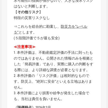
水可能性の指摘が僅かなので、大きな浸水リスク
はないと判断します。
【
その他リスク
】
特段の災害リスクなし
⇒これらを総合的に勘案し、
防災力を“レベル
５”
とします。
(５段階評価で５が最も安全)
≪注意事項≫
1. 本件評価は、不動産鑑定評価の手法に則ったも
のではありません。公開された情報のみを根拠と
した「簡易評価」であり、実際に購入の判断をす
る際には、より詳細な調査が必要となります。
2. 本件評価の「リスク評価」は相対的なもので
す。防災上、“絶対に安全”といえる立地はありま
せん。
3. 本件評価により損害や紛争が発生した場合で
も、当社は責任を負いません。
《
評価時点
》2026年3月