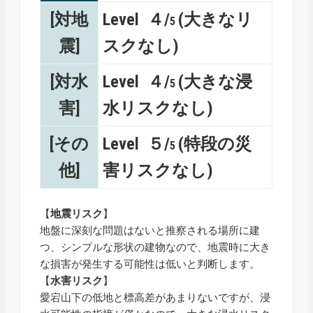
[対地
Level ４/
(大きなリ
5
震]
スクなし)
[対水
Level ４/
(大きな浸
5
害]
水リスクなし)
[その
Level ５/
(特段の災
5
他]
害リスクなし)
【
地震リスク
】
地盤に深刻な問題はないと推察される場所に建
つ、シンプルな形状の建物なので、地震時に大き
な損害が発生する可能性は低いと判断します。
【
水害リスク
】
愛宕山下の低地と標高差があまりないですが、浸