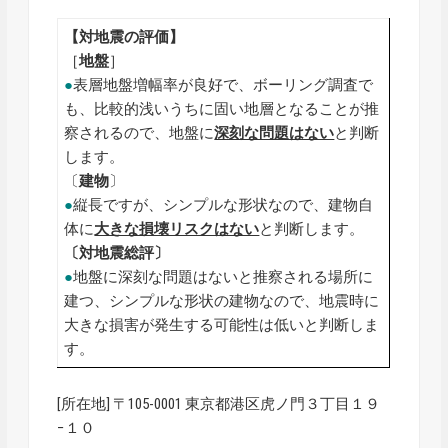
【対地震の評価】
［
地盤
］
●
表層地盤増幅率が良好で、ボーリング調査で
も、比較的浅いうちに固い地層となることが推
察されるので、地盤に
深刻な問題はない
と判断
します。
〔
建物
〕
●
縦長ですが、シンプルな形状なので、建物自
体に
大きな損壊リスクはない
と判断します。
〔対地震総評〕
●
地盤に深刻な問題はないと推察される場所に
建つ、シンプルな形状の建物なので、地震時に
大きな損害が発生する可能性は低いと判断しま
す。
[所在地] 〒105-0001 東京都港区虎ノ門３丁目１９
−１０