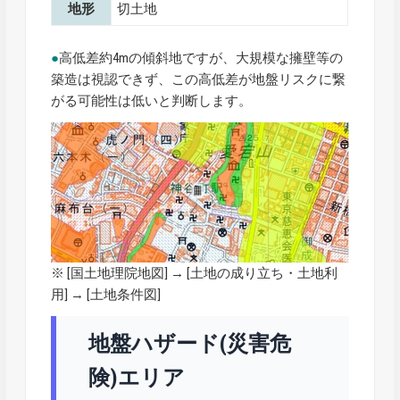
地形
切土地
●
高低差約4mの傾斜地ですが、大規模な擁壁等の
築造は視認できず、この高低差が地盤リスクに繋
がる可能性は低いと判断します。
※ [
国土地理院地図
] → [土地の成り立ち・土地利
用] → [土地条件図]
地盤ハザード(災害危
険)エリア