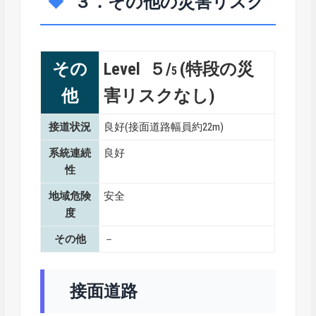
３．その他の災害リスク
その
Level ５/
(特段の災
5
他
害リスクなし)
接道状況
良好(接面道路幅員約22m)
系統連続
良好
性
地域危険
安全
度
その他
－
接面道路