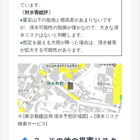
ています。
〔対水害総評〕
●
愛宕山下の低地と標高差があまりないです
が、浸水可能性の指摘が僅かなので、大きな浸
水リスクはないと判断します。
●
想定を超える大雨が降った場合は、浸水被害
が拡大する可能性があります。
※ [
東京都建設局 浸水予想区域図
] → [浸水リスク
検索サービス]