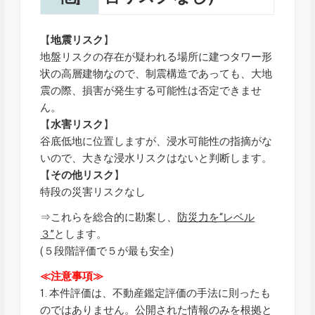
【
地震リスク
】
地盤リスクの存在が疑われる場所に建つタワー形
状の高層建物なので、制震構造であっても、大地
震の際、損害が発生する可能性は否定できませ
ん。
【
水害リスク
】
谷底低地に位置しますが、浸水可能性の指摘がな
いので、大きな浸水リスクはないと判断します。
【
その他リスク
】
特段の災害リスクなし
⇒これらを総合的に勘案し、
防災力を“レベル
３”
とします。
(５段階評価で５が最も安全)
≪注意事項≫
1. 本件評価は、不動産鑑定評価の手法に則ったも
のではありません。公開された情報のみを根拠と