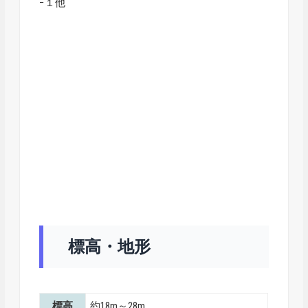
−１他
標高・地形
標高
約18m～28m