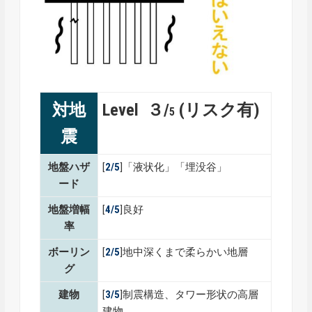
対地
Level ３/
(リスク有)
5
震
地盤ハザ
[
2/5
]「液状化」「埋没谷」
ード
地盤増幅
[
4/5
]良好
率
ボーリン
[
2/5
]地中深くまで柔らかい地層
グ
建物
[
3/5
]制震構造、タワー形状の高層
建物