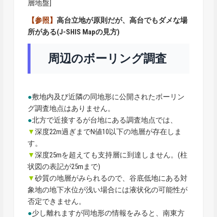
層地盤]
【参照】
高台立地が原則だが、高台でもダメな場
所がある(J-SHIS Mapの見方)
周辺のボーリング調査
●
敷地内及び近隣の同地形に公開されたボーリン
グ調査地点はありません。
●
北方で近接するが台地にある調査地点では、
▼
深度22m過ぎまでN値10以下の地層が存在しま
す。
▼
深度25mを超えても支持層に到達しません。(柱
状図の表記が25mまで)
▼
砂質の地層がみられるので、谷底低地にある対
象地の地下水位が浅い場合には液状化の可能性が
否定できません。
●
少し離れますが同地形の情報をみると、南東方