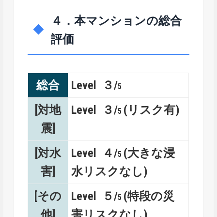
４．本マンションの総合
評価
総合
Level ３/
5
[対地
Level ３/
(リスク有)
5
震]
[対水
Level ４/
(大きな浸
5
害]
水リスクなし)
[その
Level ５/
(特段の災
5
他]
害リスクなし)