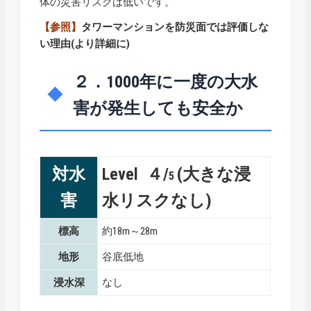
体の災害リスクは低いです。
【参照】
タワーマンションを防災面では評価しな
い理由
(より詳細に)
２．1000年に一度の大水
害が発生しても安全か
対水
Level ４/
(大きな浸
5
害
水リスクなし)
標高
約18m～28m
地形
谷底低地
浸水深
なし