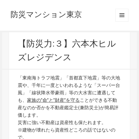
防災マンション東京
メニュ
ーとウ
ィジェ
ット
【防災力:３】六本木ヒル
ズレジデンス
「東南海トラフ地震」「首都直下地震」等の大地
震や、千年に一度といわれるような「スーパー台
風」「線状降水帯豪雨」等の大水害に遭遇して
も、
家族の”命”と”財産”を守る
ことができる不動
産なのか否かを不動産鑑定士(兼防災士)が簡易評
価します。
災害に強い不動産は資産性も保たれます。
※建物が壊れたら資産性どころの話ではないの
で。