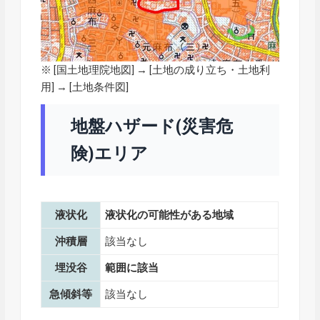
※ [
国土地理院地図
] → [土地の成り立ち・土地利
用] → [土地条件図]
地盤ハザード(災害危
険)エリア
液状化
液状化の可能性がある地域
沖積層
該当なし
埋没谷
範囲に該当
急傾斜等
該当なし