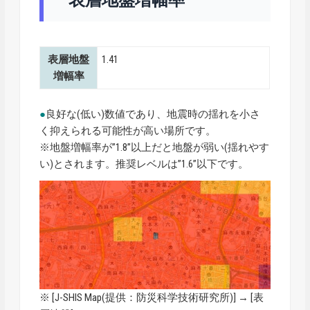
表層地盤
1.41
増幅率
●
良好な(低い)数値であり、地震時の揺れを小さ
く抑えられる可能性が高い場所です。
※地盤増幅率が”1.8”以上だと地盤が弱い(揺れやす
い)とされます。推奨レベルは”1.6”以下です。
※ [
J-SHIS Map
(提供：防災科学技術研究所)] → [表