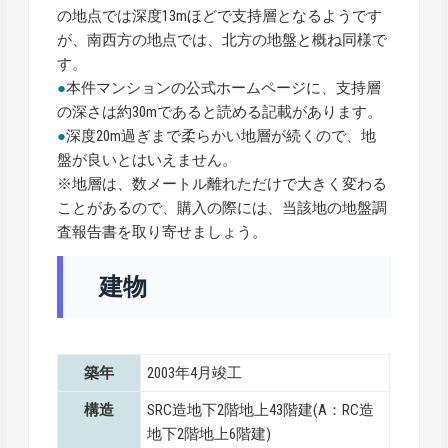
の地点では深度13mほどで支持層となるようです
が、南西方の地点では、北方の地盤と概ね同様で
す。
●
本件マンションの公式ホームページに、支持層
の深さは約30mであると読める記載があります。
●
深度20m過ぎまで柔らかい地層が続くので、地
盤が良いとはいえません。
※地層は、数メートル離れただけで大きく変わる
ことがあるので、購入の際には、当該地の地盤調
査報告書を取り寄せましょう。
建物
築年
2003年4月竣工
構造
SRC造地下2階地上43階建(A：RC造
地下2階地上6階建)