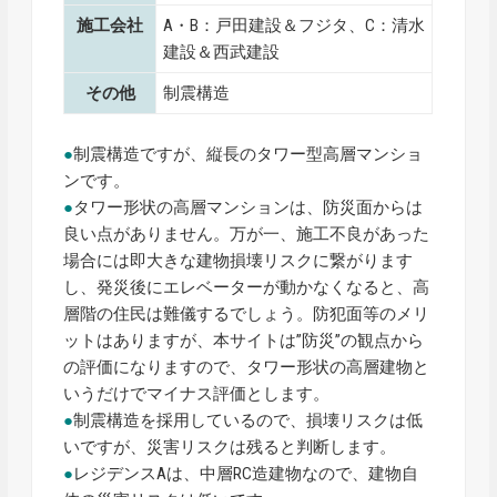
施工会社
A・B：戸田建設＆フジタ、C：清水
建設＆西武建設
その他
制震構造
●
制震構造ですが、縦長のタワー型高層マンショ
ンです。
●
タワー形状の高層マンションは、防災面からは
良い点がありません。万が一、施工不良があった
場合には即大きな建物損壊リスクに繋がります
し、発災後にエレベーターが動かなくなると、高
層階の住民は難儀するでしょう。防犯面等のメリ
ットはありますが、本サイトは”防災”の観点から
の評価になりますので、タワー形状の高層建物と
いうだけでマイナス評価とします。
●
制震構造を採用しているので、損壊リスクは低
いですが、災害リスクは残ると判断します。
●
レジデンスAは、中層RC造建物なので、建物自