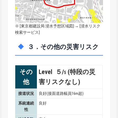
※ [
東京都建設局 浸水予想区域図
] → [浸水リスク
検索サービス]
３．その他の災害リスク
その
Level ５/
(特段の災
5
他
害リスクなし)
接道状況
良好(接面道路幅員16m超)
系統連続
良好
性