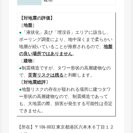
【対地震の評価】
［
地盤
］
●
「液状化」及び「埋没谷」エリアに該当し、
ボーリング調査により、地中深くまで柔らかい
地層が続いていることが推察されるので、
地盤
の良い場所ではありません
。
〔
建物
〕
●
制震構造ですが、タワー形状の高層建物なの
で、
災害リスクは残る
と判断します。
〔対地震総評〕
●
地盤リスクの存在が疑われる場所に建つタワ
ー形状の高層建物なので、制震構造であって
も、大地震の際、損害が発生する可能性は否定
できません。
【所在】〒106-0032 東京都港区六本木６丁目１２