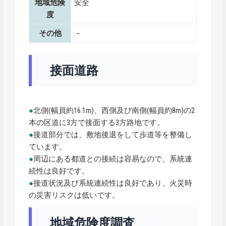
地域危険
安全
度
その他
－
接面道路
●
北側(幅員約16.1m)、西側及び南側(幅員約8m)の2
本の区道に3方で接面する3方路地です。
●
接道部分では、敷地後退をして歩道等を整備し
ています。
●
周辺にある都道との接続は容易なので、系統連
続性は良好です。
●
接道状況及び系統連続性は良好であり、火災時
の災害リスクは低いです。
地域危険度調査