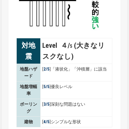
対地
Level ４/
(大きなリ
5
震
スクなし)
地盤ハザ
[
2/5
]「液状化」「沖積層」に該当
ード
地盤増幅
[
5/5
]優良レベル
率
ボーリン
[
3/5
]深刻な問題はない
グ
建物
[
4/5
]シンプルな形状