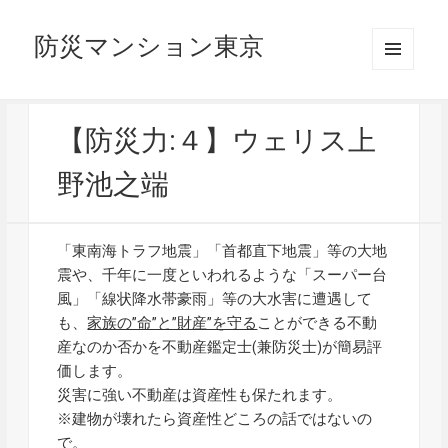
防災マンション東京
メニュ
ーとウ
ィジェ
ット
【防災力:４】ウェリス上
野池之端
「東南海トラフ地震」「首都直下地震」等の大地
震や、千年に一度といわれるような「スーパー台
風」「線状降水帯豪雨」等の大水害に遭遇して
も、
家族の”命”と”財産”を守る
ことができる不動
産なのか否かを不動産鑑定士(兼防災士)が簡易評
価します。
災害に強い不動産は資産性も保たれます。
※建物が壊れたら資産性どころの話ではないの
で。