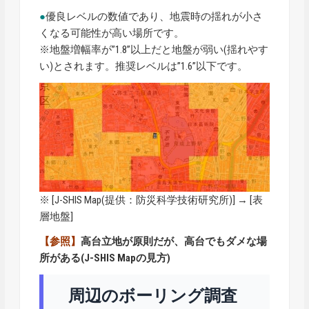
●
優良レベルの数値であり、地震時の揺れが小さ
くなる可能性が高い場所です。
※地盤増幅率が”1.8”以上だと地盤が弱い(揺れやす
い)とされます。推奨レベルは”1.6”以下です。
※ [
J-SHIS Map
(提供：防災科学技術研究所)] → [表
層地盤]
【参照】
高台立地が原則だが、高台でもダメな場
所がある(J-SHIS Mapの見方)
周辺のボーリング調査