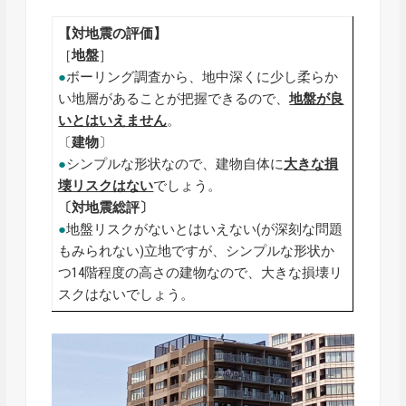
【対地震の評価】
［
地盤
］
●
ボーリング調査から、地中深くに少し柔らか
い地層があることが把握できるので、
地盤が良
いとはいえません
。
〔
建物
〕
●
シンプルな形状なので、建物自体に
大きな損
壊リスクはない
でしょう。
〔対地震総評〕
●
地盤リスクがないとはいえない(が深刻な問題
もみられない)立地ですが、シンプルな形状か
つ14階程度の高さの建物なので、大きな損壊リ
スクはないでしょう。