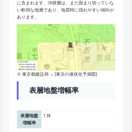
に含まれます。沖積層は、まだ固まり切っていな
い軟弱な地層であり、地震時に揺れやすい傾向が
あります。
※ 東京都建設局 → [
東京の液状化予測図
]
表層地盤増幅率
表層地盤
1.38
増幅率