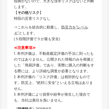
指摘がないので、大きな浸水リスクはないと判断
します。
【
その他リスク
】
特段の災害リスクなし
⇒これらを総合的に勘案し、
防災力を“レベル
４”
とします。
(５段階評価で５が最も安全)
≪注意事項≫
1. 本件評価は、不動産鑑定評価の手法に則ったも
のではありません。公開された情報のみを根拠と
した「簡易評価」であり、実際に購入の判断をす
る際には、より詳細な調査が必要となります。
2. 本件評価の「リスク評価」は相対的なもので
す。防災上、“絶対に安全”といえる立地はありま
せん。
3. 本件評価により損害や紛争が発生した場合で
も、当社は責任を負いません。