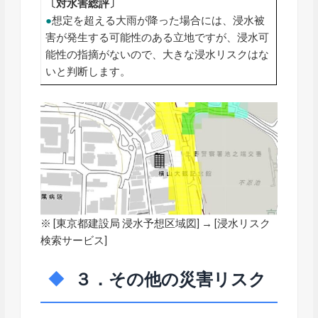
〔対水害総評〕
●
想定を超える大雨が降った場合には、浸水被
害が発生する可能性のある立地ですが、浸水可
能性の指摘がないので、大きな浸水リスクはな
いと判断します。
※ [
東京都建設局 浸水予想区域図
] → [浸水リスク
検索サービス]
３．その他の災害リスク