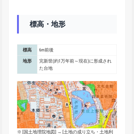
標高・地形
標高
6m前後
地形
完新世(約1万年前～現在)に形成され
た台地
※ [
国土地理院地図
] → [土地の成り立ち・土地利