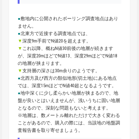
●
敷地内に公開されたボーリング調査地点はあり
ません。
●
北東方で近接する調査地点では、
▼
深度9m手前でN値20を超えます。
▼
これ以降、概ねN値30前後の地層が続きます
が、深度20mほどでN値13、深度29mほどでN値18
の地層が挟まります。
▼
支持層の深さは30m余りのようです。
●
北西方及び西方の類似地形(切土地)にある地点
では、深度15mほどでN値40超となるようです。
●
地中深くに少し柔らかい地層が挟まるので、地
盤が良いとはいえませんが、浅いうちに固い地層
となるので、深刻な問題もないと考えます。
※地層は、数メートル離れただけで大きく変わる
ことがあるので、購入の際には、当該地の地盤調
査報告書を取り寄せましょう。