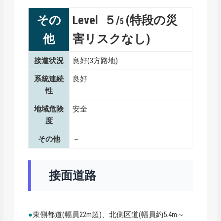
その
Level ５/
(特段の災
5
他
害リスクなし)
接道状況
良好(3方路地)
系統連続
良好
性
地域危険
安全
度
その他
－
接面道路
●
東側都道(幅員22m超)、北側区道(幅員約5.4m～