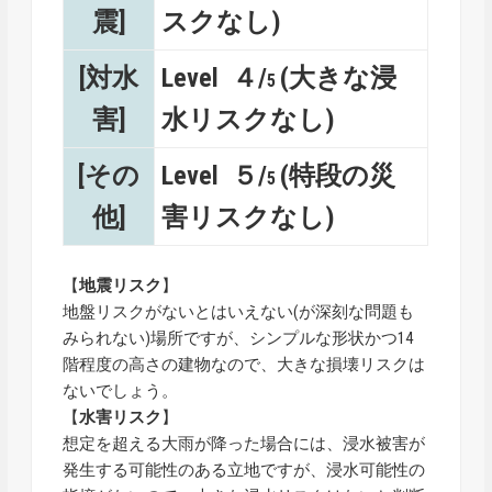
震]
スクなし)
[対水
Level ４/
(大きな浸
5
害]
水リスクなし)
[その
Level ５/
(特段の災
5
他]
害リスクなし)
【
地震リスク
】
地盤リスクがないとはいえない(が深刻な問題も
みられない)場所ですが、シンプルな形状かつ14
階程度の高さの建物なので、大きな損壊リスクは
ないでしょう。
【
水害リスク
】
想定を超える大雨が降った場合には、浸水被害が
発生する可能性のある立地ですが、浸水可能性の