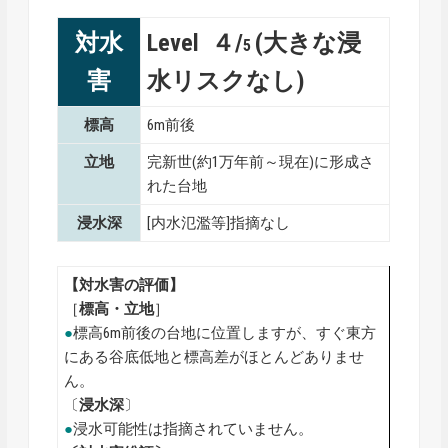
対水
Level ４/
(大きな浸
5
害
水リスクなし)
標高
6m前後
立地
完新世(約1万年前～現在)に形成さ
れた台地
浸水深
[内水氾濫等]指摘なし
【対水害の評価】
［
標高・
立地
］
●
標高6m前後の台地に位置しますが、すぐ東方
にある谷底低地と標高差がほとんどありませ
ん。
〔
浸水深
〕
●
浸水可能性は指摘されていません。