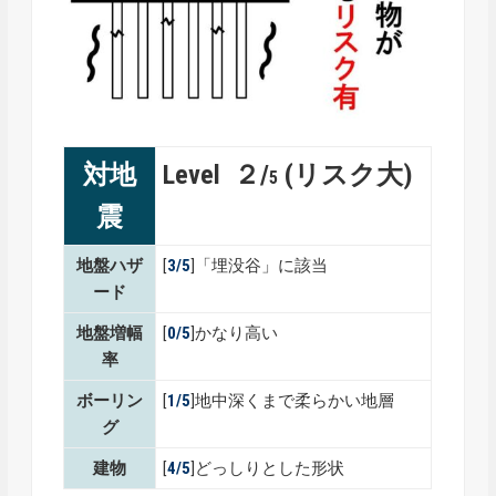
対地
Level ２/
(リスク大)
5
震
地盤ハザ
[
3/5
]「埋没谷」に該当
ード
地盤増幅
[
0
/5
]かなり高い
率
ボーリン
[
1
/5
]地中深くまで柔らかい地層
グ
建物
[
4/5
]どっしりとした形状