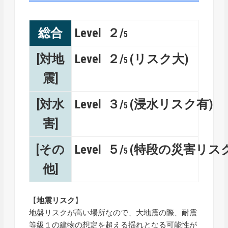
総合
Level ２/
5
[対地
Level ２/
(リスク大)
5
震]
[対水
Level ３/
(浸水リスク有)
5
害]
[その
Level ５/
(特段の災害リス
5
他]
【
地震リスク
】
地盤リスクが高い場所なので、大地震の際、耐震
等級１の建物の想定を超える揺れとなる可能性が