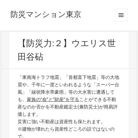
防災マンション東京
メニュ
ーとウ
ィジェ
ット
【防災力:２】ウエリス世
田谷砧
「東南海トラフ地震」「首都直下地震」等の大地
震や、千年に一度といわれるような「スーパー台
風」「線状降水帯豪雨」等の大水害に遭遇して
も、
家族の”命”と”財産”を守る
ことができる不動
産なのか否かを不動産鑑定士(兼防災士)が簡易評
価します。
災害に強い不動産は資産性も保たれます。
※建物が壊れたら資産性どころの話ではないの
で。