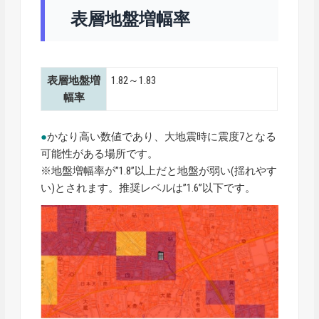
表層地盤増幅率
表層地盤増
1.82～1.83
幅率
●
かなり高い数値であり、大地震時に震度7となる
可能性がある場所です。
※地盤増幅率が”1.8”以上だと地盤が弱い(揺れやす
い)とされます。推奨レベルは”1.6”以下です。