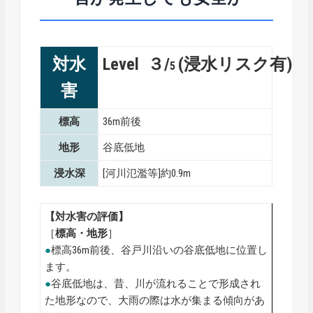
対水
Level ３/
(浸水リスク有)
5
害
標高
36m前後
地形
谷底低地
浸水深
[河川氾濫等]約0.9m
【対水害の評価】
［
標高・地形
］
●
標高36m前後、谷戸川沿いの谷底低地に位置し
ます。
●
谷底低地は、昔、川が流れることで形成され
た地形なので、大雨の際は水が集まる傾向があ