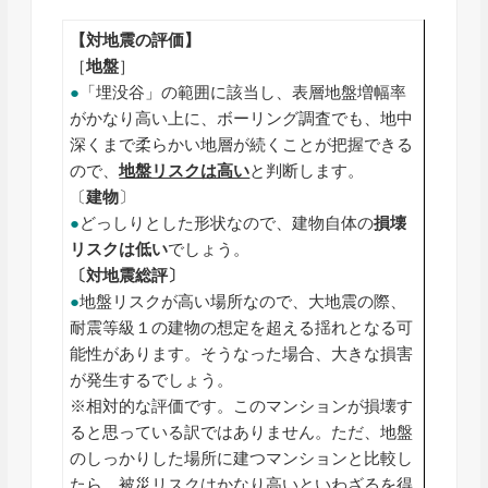
【対地震の評価】
［
地盤
］
●
「埋没谷」の範囲に該当し、表層地盤増幅率
がかなり高い上に、ボーリング調査でも、地中
深くまで柔らかい地層が続くことが把握できる
ので、
地盤リスクは高い
と判断します。
〔
建物
〕
●
どっしりとした形状なので、建物自体の
損壊
リスクは低い
でしょう。
〔対地震総評〕
●
地盤リスクが高い場所なので、大地震の際、
耐震等級１の建物の想定を超える揺れとなる可
能性があります。そうなった場合、大きな損害
が発生するでしょう。
※相対的な評価です。このマンションが損壊す
ると思っている訳ではありません。ただ、地盤
のしっかりした場所に建つマンションと比較し
たら、被災リスクはかなり高いといわざるを得