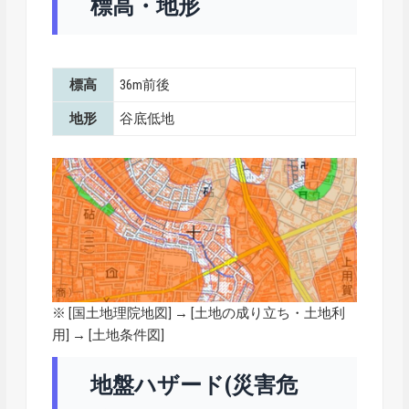
標高・地形
標高
36m前後
地形
谷底低地
※ [
国土地理院地図
] → [土地の成り立ち・土地利
用] → [土地条件図]
地盤ハザード(災害危