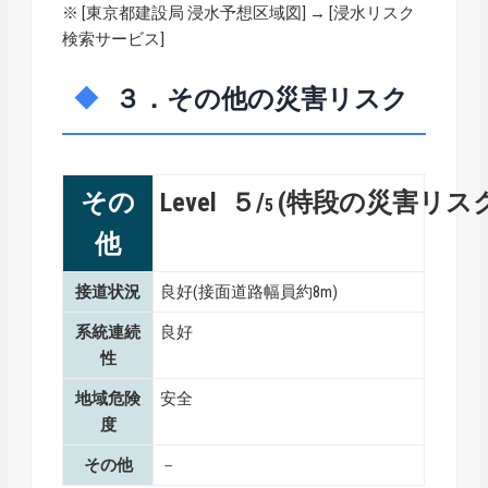
※ [
東京都建設局 浸水予想区域図
] → [浸水リスク
検索サービス]
３．その他の災害リスク
その
Level ５/
(特段の災害リス
5
他
接道状況
良好(接面道路幅員約8m)
系統連続
良好
性
地域危険
安全
度
その他
－