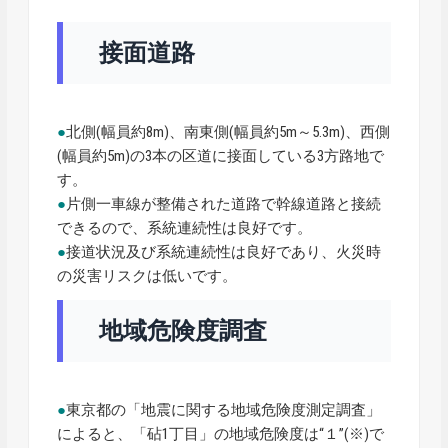
接面道路
●
北側(幅員約8m)、南東側(幅員約5m～5.3m)、西側
(幅員約5m)の3本の区道に接面している3方路地で
す。
●
片側一車線が整備された道路で幹線道路と接続
できるので、系統連続性は良好です。
●
接道状況及び系統連続性は良好であり、火災時
の災害リスクは低いです。
地域危険度調査
●
東京都の「地震に関する地域危険度測定調査」
によると、「砧1丁目」の地域危険度は“１”(※)で