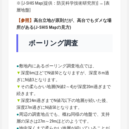
※ [
J-SHIS Map
(提供：防災科学技術研究所)] → [表
層地盤]
【参照】
高台立地が原則だが、高台でもダメな場
所がある(J-SHIS Mapの見方)
ボーリング調査
●
敷地内にあるボーリング調査地点では、
▼
深度6mほどでN値50となりますが、深度８m過
ぎにN値3となります。
▼
その柔らかい地層(N値2～4)が深度20m過ぎまで
続きます。
▼
深度24m過ぎまでN値7以下の地層が続いた後、
深度27m過ぎにN値50となります。
●
周辺の調査地点でも、概ね同様の地盤で、支持
層の深さは27m～29mほどのようです。
●
地中深くまで柔らかい地層が続いていることが