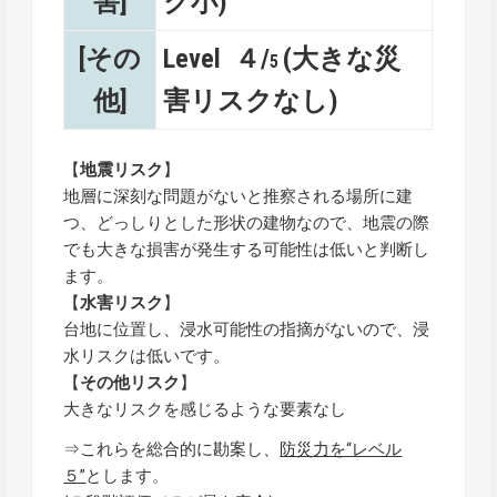
害]
ク小)
[その
Level ４/
(大きな災
5
他]
害リスクなし)
【
地震リスク
】
地層に深刻な問題がないと推察される場所に建
つ、どっしりとした形状の建物なので、地震の際
でも大きな損害が発生する可能性は低いと判断し
ます。
【
水害リスク
】
台地に位置し、浸水可能性の指摘がないので、浸
水リスクは低いです。
【
その他リスク
】
大きなリスクを感じるような要素なし
⇒これらを総合的に勘案し、
防災力を“レベル
５”
とします。