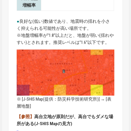
増幅率
●
良好な(低い)数値であり、地震時の揺れを小さ
く抑えられる可能性が高い場所です。
※地盤増幅率が”1.8”以上だと、地盤が弱い(揺れや
すい)とされます。推奨レベルは”1.6”以下です。
※ [
J-SHIS Map
(提供：防災科学技術研究所)] → [表
層地盤]
【参照】
高台立地が原則だが、高台でもダメな場
所がある(J-SHIS Mapの見方)