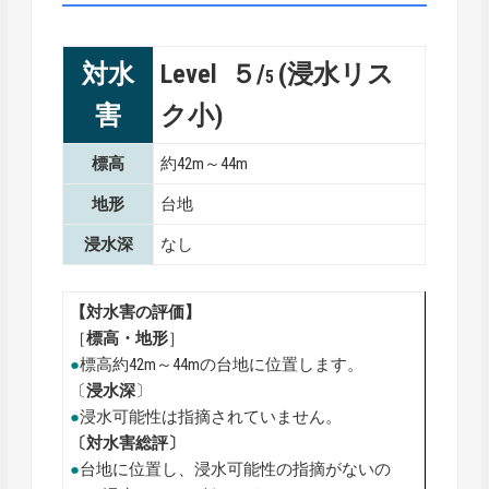
対水
Level ５/
(浸水リス
5
害
ク小)
標高
約42m～44m
地形
台地
浸水深
なし
【対水害の評価】
［
標高・地形
］
●
標高約42m～44mの台地に位置します。
〔
浸水深
〕
●
浸水可能性は指摘されていません。
〔対水害総評〕
●
台地に位置し、浸水可能性の指摘がないの