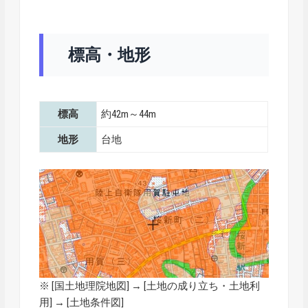
標高・地形
標高
約42m～44m
地形
台地
※ [
国土地理院地図
] → [土地の成り立ち・土地利
用] → [土地条件図]