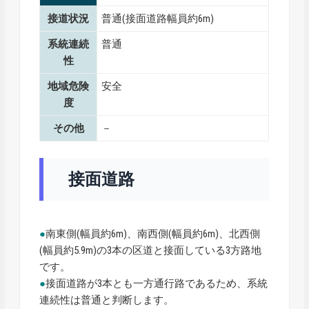
接道状況
普通(接面道路幅員約6m)
系統連続
普通
性
地域危険
安全
度
その他
－
接面道路
●
南東側(幅員約6m)、南西側(幅員約6m)、北西側
(幅員約5.9m)の3本の区道と接面している3方路地
です。
●
接面道路が3本とも一方通行路であるため、系統
連続性は普通と判断します。