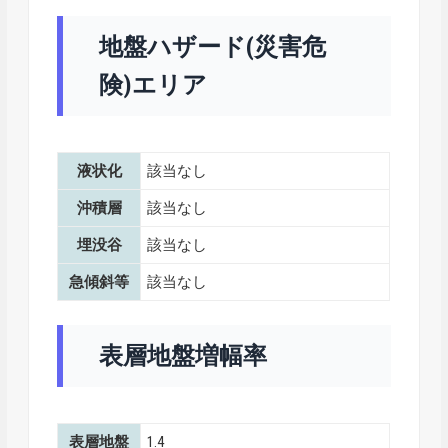
地盤ハザード(災害危
険)エリア
液状化
該当なし
沖積層
該当なし
埋没谷
該当なし
急傾斜等
該当なし
表層地盤増幅率
表層地盤
1.4