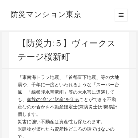
防災マンション東京
メニュ
ーとウ
ィジェ
ット
【防災力:５】ヴィークス
テージ桜新町
「東南海トラフ地震」「首都直下地震」等の大地
震や、千年に一度といわれるような「スーパー台
風」「線状降水帯豪雨」等の大水害に遭遇して
も、
家族の”命”と”財産”を守る
ことができる不動
産なのか否かを不動産鑑定士(兼防災士)が簡易評
価します。
災害に強い不動産は資産性も保たれます。
※建物が壊れたら資産性どころの話ではないの
で。