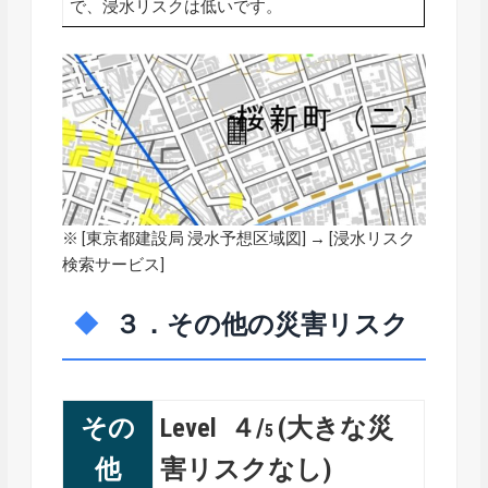
で、浸水リスクは低いです。
※ [
東京都建設局 浸水予想区域図
] → [浸水リスク
検索サービス]
３．その他の災害リスク
その
Level ４/
(大きな災
5
他
害リスクなし)