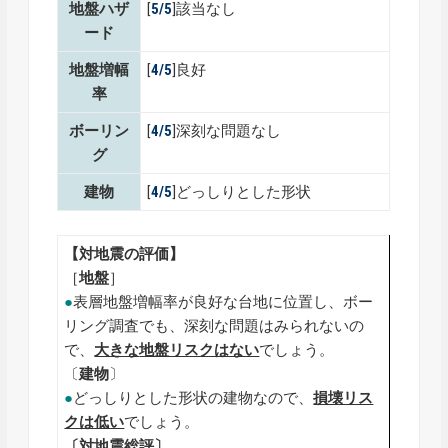
地盤ハザ
[
5/5
]該当なし
ード
地盤増幅
[
4
/5
]良好
率
ボーリン
[
4
/5
]深刻な問題なし
グ
建物
[
4/5
]どっしりとした形状
【対地震の評価】
［
地盤
］
●
表層地盤増幅率が良好な台地に位置し、ボー
リング調査でも、深刻な問題はみられないの
で、
大きな
地盤リスクはない
でしょう。
〔
建物
〕
●
どっしりとした形状の建物なので、
損壊リス
クは低い
でしょう。
〔対地震総評〕