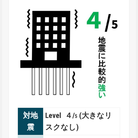
対地
Level ４/
(大きなリ
5
震
スクなし)