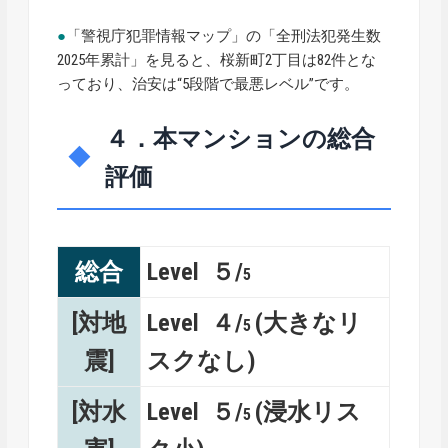
●
「警視庁犯罪情報マップ」の「全刑法犯発生数
2025年累計」を見ると、桜新町2丁目は82件とな
っており、治安は“5段階で最悪レベル”です。
４．本マンションの総合
評価
総合
Level ５/
5
[対地
Level ４/
(大きなリ
5
震]
スクなし)
[対水
Level ５/
(浸水リス
5