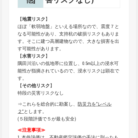
他]
害リスクなし)
【
地震リスク
】
ほぼ「軟弱地盤」といえる場所なので、震度７と
なる可能性があり、支持杭の破損リスクもありま
す。そこに建つ高層建物なので、大きな損害を出
す可能性があります。
【
水害リスク
】
隅田川沿いの低地帯に位置し、0.5m以上の浸水可
能性が指摘されているので、浸水リスクは顕在で
す。
【
その他リスク
】
特段の災害リスクなし
⇒これらを総合的に勘案し、
防災力を“レベル
２”
とします。
(５段階評価で５が最も安全)
≪注意事項≫
1. 本件評価は、不動産鑑定評価の手法に則ったも