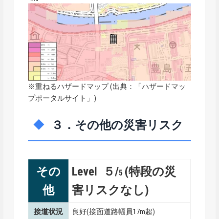
※重ねるハザードマップ (出典：「
ハザードマッ
プポータルサイト
」)
３．その他の災害リスク
その
Level ５/
(特段の災
5
他
害リスクなし)
接道状況
良好(接面道路幅員17m超)