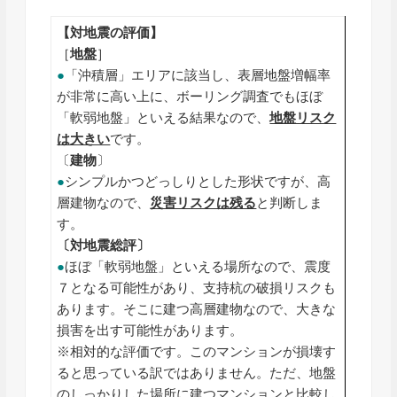
【対地震の評価】
［
地盤
］
●
「沖積層」エリアに該当し、表層地盤増幅率
が非常に高い上に、ボーリング調査でもほぼ
「軟弱地盤」といえる結果なので、
地盤リスク
は大きい
です。
〔
建物
〕
●
シンプルかつどっしりとした形状ですが、高
層建物なので、
災害リスクは残る
と判断しま
す。
〔対地震総評〕
●
ほぼ「軟弱地盤」といえる場所なので、震度
７となる可能性があり、支持杭の破損リスクも
あります。そこに建つ高層建物なので、大きな
損害を出す可能性があります。
※相対的な評価です。このマンションが損壊す
ると思っている訳ではありません。ただ、地盤
のしっかりした場所に建つマンションと比較し