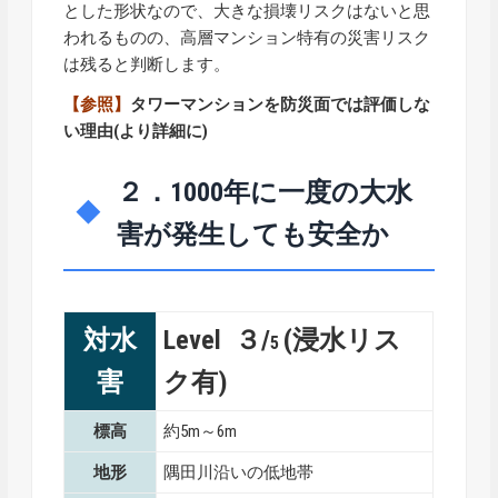
とした形状なので、大きな損壊リスクはないと思
われるものの、高層マンション特有の災害リスク
は残ると判断します。
【参照】
タワーマンションを防災面では評価しな
い理由
(より詳細に)
２．1000年に一度の大水
害が発生しても安全か
対水
Level ３/
(浸水リス
5
害
ク有)
標高
約5m～6m
地形
隅田川沿いの低地帯