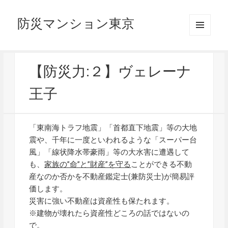
防災マンション東京
メニュ
ーとウ
ィジェ
ット
【防災力:２】ヴェレーナ
王子
「東南海トラフ地震」「首都直下地震」等の大地
震や、千年に一度といわれるような「スーパー台
風」「線状降水帯豪雨」等の大水害に遭遇して
も、
家族の”命”と”財産”を守る
ことができる不動
産なのか否かを不動産鑑定士(兼防災士)が簡易評
価します。
災害に強い不動産は資産性も保たれます。
※建物が壊れたら資産性どころの話ではないの
で。