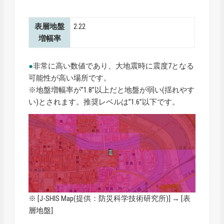
表層地盤
2.22
増幅率
●
非常に高い数値であり、大地震時に震度7となる
可能性が高い場所です。
※地盤増幅率が”1.8”以上だと地盤が弱い(揺れやす
い)とされます。推奨レベルは”1.6”以下です。
※ [
J-SHIS Map
(提供：防災科学技術研究所)] → [表
層地盤]