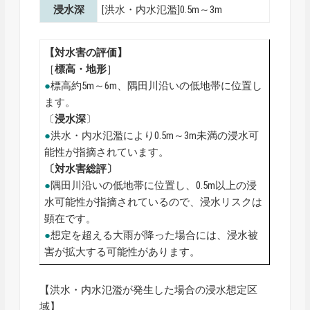
浸水深
[洪水・内水氾濫]0.5m～3m
【対水害の評価】
［
標高・地形
］
●
標高約5m～6m、隅田川沿いの低地帯に位置し
ます。
〔
浸水深
〕
●
洪水・内水氾濫により0.5m～3m未満の浸水可
能性が指摘されています。
〔対水害総評〕
●
隅田川沿いの低地帯に位置し、0.5m以上の浸
水可能性が指摘されているので、浸水リスクは
顕在です。
●
想定を超える大雨が降った場合には、浸水被
害が拡大する可能性があります。
【洪水・内水氾濫が発生した場合の浸水想定区
域】