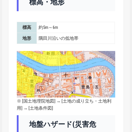
標高・地形
標高
約5m～6m
地形
隅田川沿いの低地帯
※ [
国土地理院地図
] → [土地の成り立ち・土地利
用] → [土地条件図]
地盤ハザード(災害危