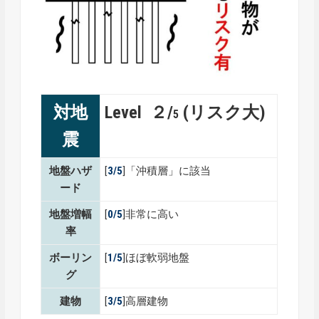
対地
Level ２/
(リスク大)
5
震
地盤ハザ
[
3/5
]「沖積層」に該当
ード
地盤増幅
[
0/5
]非常に高い
率
ボーリン
[
1/5
]ほぼ軟弱地盤
グ
建物
[
3/5
]高層建物