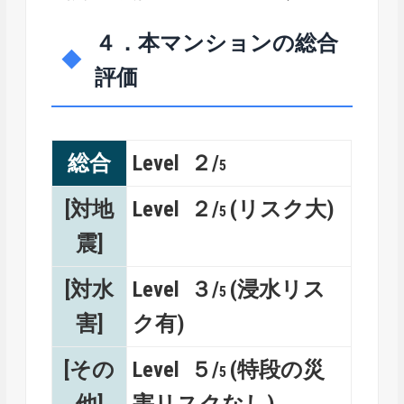
４．本マンションの総合
評価
総合
Level ２/
5
[対地
Level ２/
(リスク大)
5
震]
[対水
Level ３/
(浸水リス
5
害]
ク有)
[その
Level ５/
(特段の災
5