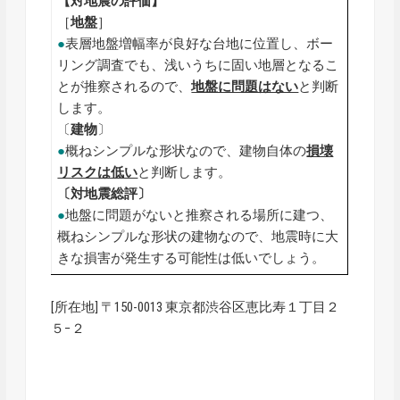
【対地震の評価】
［
地盤
］
●
表層地盤増幅率が良好な台地に位置し、ボー
リング調査でも、浅いうちに固い地層となるこ
とが推察されるので、
地盤に問題はない
と判断
します。
〔
建物
〕
●
概ねシンプルな形状なので、建物自体の
損壊
リスクは低い
と判断します。
〔対地震総評〕
●
地盤に問題がないと推察される場所に建つ、
概ねシンプルな形状の建物なので、地震時に大
きな損害が発生する可能性は低いでしょう。
[所在地] 〒150-0013 東京都渋谷区恵比寿１丁目２
５−２