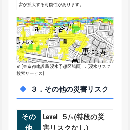
害が拡大する可能性があります。
※ [
東京都建設局 浸水予想区域図
] → [浸水リスク
検索サービス]
３．その他の災害リスク
その
Level ５/
(特段の災
5
他
害リスクなし)