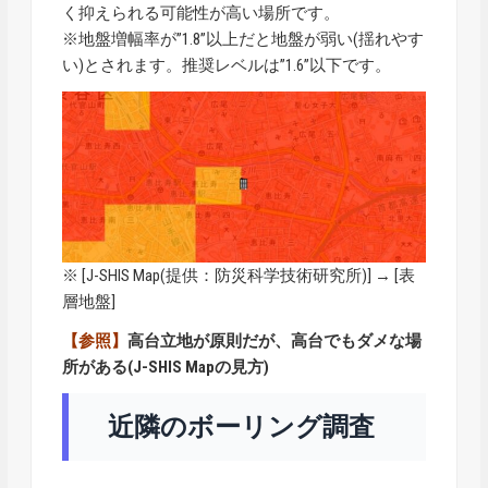
く抑えられる可能性が高い場所です。
※地盤増幅率が”1.8”以上だと地盤が弱い(揺れやす
い)とされます。推奨レベルは”1.6”以下です。
※ [
J-SHIS Map
(提供：防災科学技術研究所)] → [表
層地盤]
【参照】
高台立地が原則だが、高台でもダメな場
所がある(J-SHIS Mapの見方)
近隣のボーリング調査