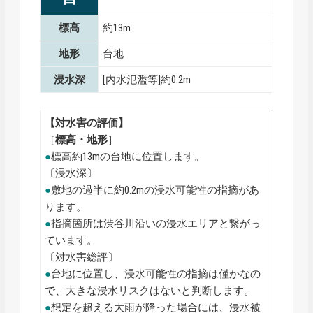
標高
約13m
地形
台地
浸水深
[内水氾濫等]約0.2m
【対水害の評価】
［
標高・地形
］
●
標高約13mの台地に位置します。
〔浸水深〕
●
敷地の過半に約0.2mの浸水可能性の指摘があ
ります。
●
指摘箇所は渋谷川沿いの浸水エリアと繋がっ
ています。
〔対水害総評〕
●
台地に位置し、浸水可能性の指摘は僅かなの
で、大きな浸水リスクはないと判断します。
●
想定を超える大雨が降った場合には、浸水被