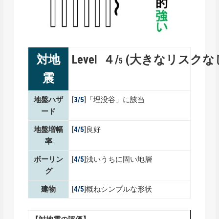
対地
Level ４/
(大きなリスクな
5
震
地盤ハザ
[
3/5
]「埋没谷」に該当
ード
地盤増幅
[
4
/5
]良好
率
ボーリン
[
4
/5
]浅いうちに固い地層
グ
建物
[
4/5
]概ねシンプルな形状