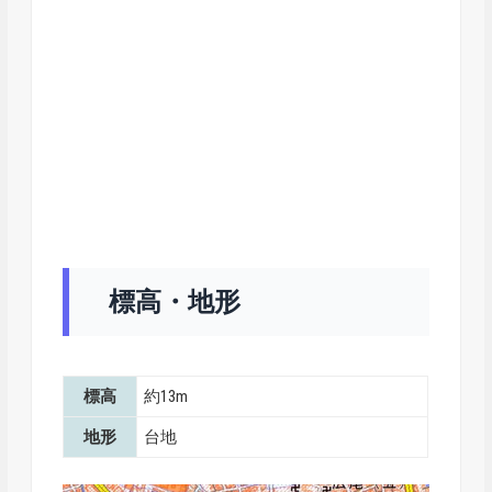
標高・地形
標高
約13m
地形
台地