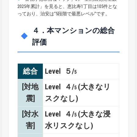
2025年累計」を見ると、恵比寿1丁目は105件とな
っており、治安は“5段階で最悪レベル”です。
４．本マンションの総合
評価
総合
Level ５/
5
[対地
Level ４/
(大きなリ
5
震]
スクなし)
[対水
Level ４/
(大きな浸
5
害]
水リスクなし)