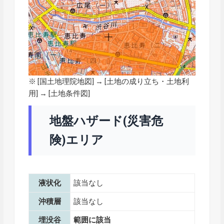
※ [
国土地理院地図
] → [土地の成り立ち・土地利
用] → [土地条件図]
地盤ハザード(災害危
険)エリア
液状化
該当なし
沖積層
該当なし
埋没谷
範囲に該当