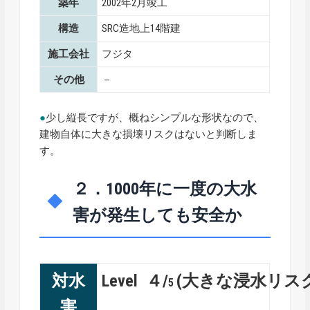
築年
2002年2月竣工
構造
SRC造地上14階建
施工会社
フジタ
その他
－
●
少し縦長ですが、概ねシンプルな形状なので、
建物自体に大きな損壊リスクはないと判断しま
す。
２．1000年に一度の大水
害が発生しても安全か
対水
Level ４/
(大きな浸水リス
5
害