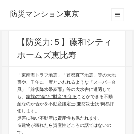
防災マンション東京
メニュ
ーとウ
ィジェ
ット
【防災力:５】藤和シティ
ホームズ恵比寿
「東南海トラフ地震」「首都直下地震」等の大地
震や、千年に一度といわれるような「スーパー台
風」「線状降水帯豪雨」等の大水害に遭遇して
も、
家族の”命”と”財産”を守る
ことができる不動
産なのか否かを不動産鑑定士(兼防災士)が簡易評
価します。
災害に強い不動産は資産性も保たれます。
※建物が壊れたら資産性どころの話ではないの
で。