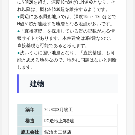
にN値20を超え、深度10m過ぎにN値49となり、そ
れ以降は、概ねN値30超を維持するようです。
●
周辺にある調査地点では、深度10m～13mほどで
N値50超が連続する地層となる地点が多いです。
●
「直接基礎」を採用している旨の記載がある情
報サイトがあります。本件建物は3階建なので、
直接基礎も可能であると考えます。
●
浅いうちに固い地層となり、「直接基礎」も可
能と思える地盤なので、地盤に問題はないと判断
します。
建物
築年
2024年3月竣工
構造
RC造地上3階建
施工会社
鍜治田工務店