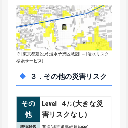
※ [
東京都建設局 浸水予想区域図
] → [浸水リスク
検索サービス]
３．その他の災害リスク
その
Level ４/
(大きな災
5
他
害リスクなし)
接道状況
普通(接面道路幅員約6m)