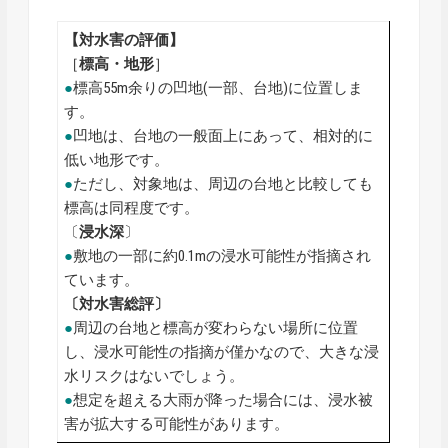
【対水害の評価】
［
標高・地形
］
●
標高55m余りの凹地(一部、台地)に位置しま
す。
●
凹地は、台地の一般面上にあって、相対的に
低い地形です。
●
ただし、対象地は、周辺の台地と比較しても
標高は同程度です。
〔
浸水深
〕
●
敷地の一部に約0.1mの浸水可能性が指摘され
ています。
〔対水害総評〕
●
周辺の台地と標高が変わらない場所に位置
し、浸水可能性の指摘が僅かなので、大きな浸
水リスクはないでしょう。
●
想定を超える大雨が降った場合には、浸水被
害が拡大する可能性があります。