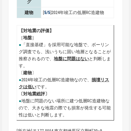
グ
建物
[
5/5
]2024年竣工の低層RC造建物
【対地震の評価】
［
地盤
］
●
「直接基礎」を採用可能な地盤で、ボーリン
グ調査でも、浅いうちに固い地層となることが
推察されるので、
地盤に問題はない
と判断しま
す。
〔
建物
〕
●
2024年竣工の低層RC造建物なので、
損壊リス
クは低い
です。
〔対地震総評〕
●
地盤に問題のない場所に建つ低層RC造建物な
ので、大きな地震の際でも損害が発生する可能
性は低いと判断します。