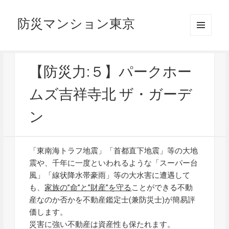
防災マンション東京
メニュ
ーとウ
ィジェ
ット
【防災力:５】パークホー
ムズ吉祥寺北 ザ・ガーデ
ン
「東南海トラフ地震」「首都直下地震」等の大地
震や、千年に一度といわれるような「スーパー台
風」「線状降水帯豪雨」等の大水害に遭遇して
も、
家族の”命”と”財産”を守る
ことができる不動
産なのか否かを不動産鑑定士(兼防災士)が簡易評
価します。
災害に強い不動産は資産性も保たれます。