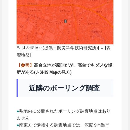
※ [
J-SHIS Map
(提供：防災科学技術研究所)] → [表
層地盤]
【参照】
高台立地が原則だが、高台でもダメな場
所がある(J-SHIS Mapの見方)
近隣のボーリング調査
●
敷地内に公開されたボーリング調査地点はあり
ません。
●
南東方で隣接する調査地点では、深度９m過ぎ