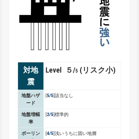
対地
Level ５/
(リスク小)
5
震
地盤ハザ
[
5/5
]該当なし
ード
地盤増幅
[
2/5
]標準的
率
ボーリン
[
4/5
]浅いうちに固い地層