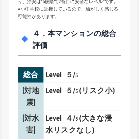
り、治安は“5段階で2番目に安全なレベル”です。
●
小中学校に近接しているので、騒がしく感じる
可能性があります。
４．本マンションの総合
評価
総合
Level ５/
5
[対地
Level ５/
(リスク小)
5
震]
[対水
Level ４/
(大きな浸
5
害]
水リスクなし)