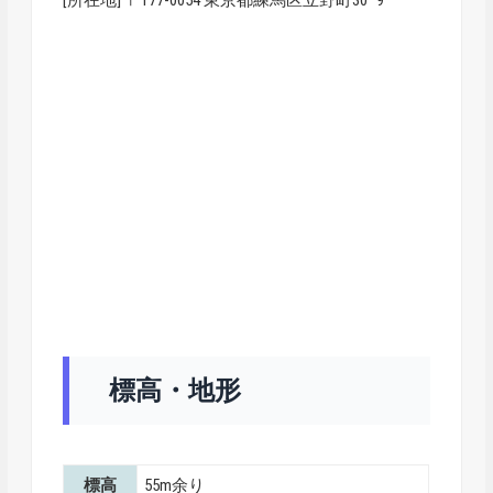
[所在地] 〒177-0054 東京都練馬区立野町30ｰ9
標高・地形
標高
55m余り