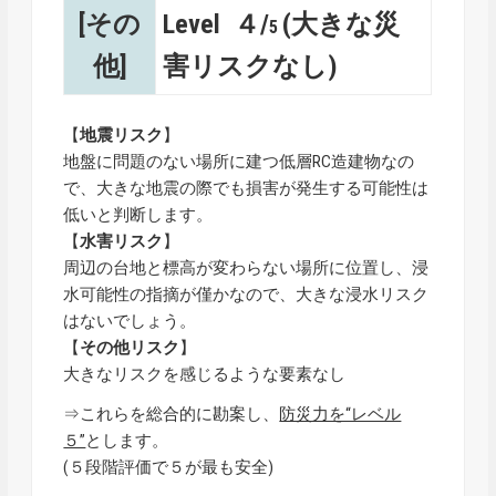
[その
Level ４/
(大きな災
5
他]
害リスクなし)
【
地震リスク
】
地盤に問題のない場所に建つ低層RC造建物なの
で、大きな地震の際でも損害が発生する可能性は
低いと判断します。
【
水害リスク
】
周辺の台地と標高が変わらない場所に位置し、浸
水可能性の指摘が僅かなので、大きな浸水リスク
はないでしょう。
【
その他リスク
】
大きなリスクを感じるような要素なし
⇒これらを総合的に勘案し、
防災力を“レベル
５”
とします。
(５段階評価で５が最も安全)