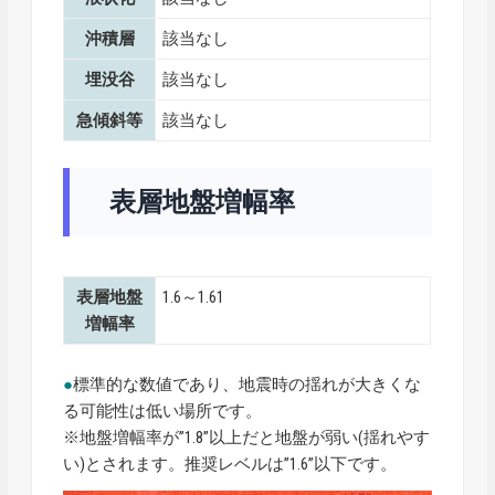
沖積層
該当なし
埋没谷
該当なし
急傾斜等
該当なし
表層地盤増幅率
表層地盤
1.6～1.61
増幅率
●
標準的な数値であり、地震時の揺れが大きくな
る可能性は低い場所です。
※地盤増幅率が”1.8”以上だと地盤が弱い(揺れやす
い)とされます。推奨レベルは”1.6”以下です。