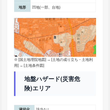
地形
凹地(一部、台地)
※ [
国土地理院地図
] → [土地の成り立ち・土地利
用] → [土地条件図]
地盤ハザード(災害危
険)エリア
液状化
該当なし