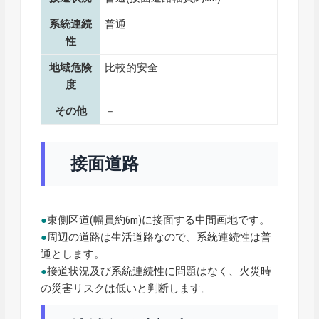
系統連続
普通
性
地域危険
比較的安全
度
その他
－
接面道路
●
東側区道(幅員約6m)に接面する中間画地です。
●
周辺の道路は生活道路なので、系統連続性は普
通とします。
●
接道状況及び系統連続性に問題はなく、火災時
の災害リスクは低いと判断します。