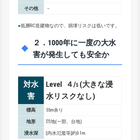
その他
－
●
低層RC造建物なので、損壊リスクは低いです。
２．1000年に一度の大水
害が発生しても安全か
対水
Level ４/
(大きな浸
5
害
水リスクなし)
標高
55m余り
地形
凹地(一部、台地)
浸水深
[内水氾濫等]約0.1m