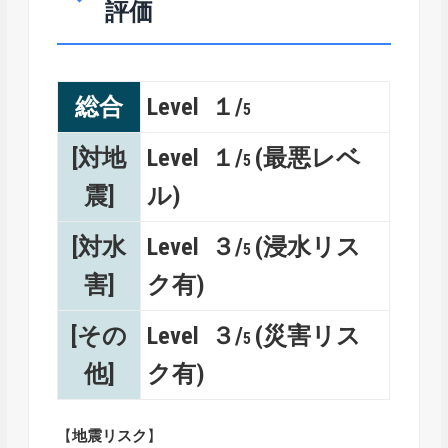
評価
総合
Level １/
5
[対地
Level １/
(最悪レベ
5
震]
ル)
[対水
Level ３/
(浸水リス
5
害]
ク有)
[その
Level ３/
(災害リス
5
他]
ク有)
【
地震リスク
】