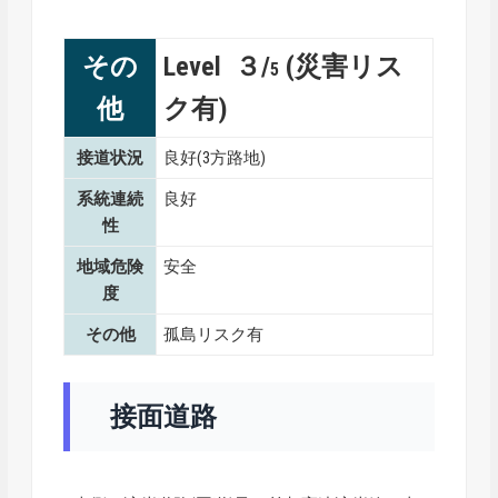
その
Level ３/
(災害リス
5
他
ク有)
接道状況
良好(3方路地)
系統連続
良好
性
地域危険
安全
度
その他
孤島リスク有
接面道路