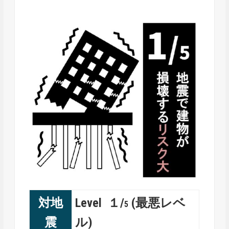
対地
Level １/
(最悪レベ
5
震
ル)