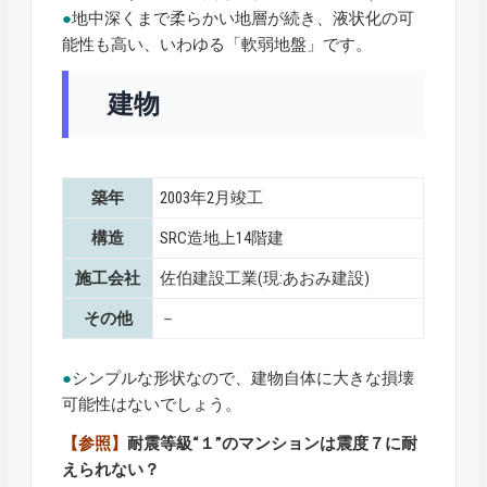
●
地中深くまで柔らかい地層が続き、液状化の可
能性も高い、いわゆる「軟弱地盤」です。
建物
築年
2003年2月竣工
構造
SRC造地上14階建
施工会社
佐伯建設工業(現:あおみ建設)
その他
－
●
シンプルな形状なので、建物自体に大きな損壊
可能性はないでしょう。
【参照】
耐震等級“１”のマンションは震度７に耐
えられない？