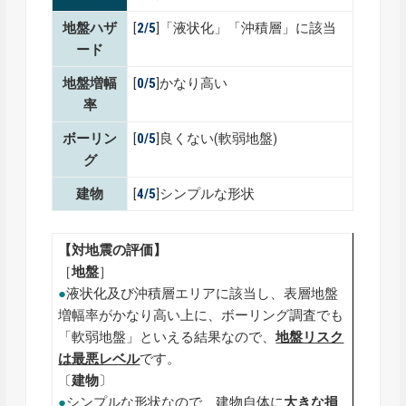
地盤ハザ
[
2/5
]「液状化」「沖積層」に該当
ード
地盤増幅
[
0/5
]かなり高い
率
ボーリン
[
0/5
]良くない(軟弱地盤)
グ
建物
[
4/5
]シンプルな形状
【対地震の評価】
［
地盤
］
●
液状化及び沖積層エリアに該当し、表層地盤
増幅率がかなり高い上に、ボーリング調査でも
「軟弱地盤」といえる結果なので、
地盤リスク
は最悪レベル
です。
〔
建物
〕
●
シンプルな形状なので、建物自体に
大きな損