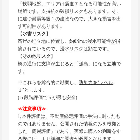
「軟弱地盤」エリアは震度７となる可能性が高い
場所です。支持杭の破損リスクもあります。そこ
に建つ耐震等級１の建物なので、大きな損害を出
す可能性があります。
【
水害リスク
】
湾岸の埋立地に位置し、約0.9mの浸水可能性が指
摘されているので、浸水リスクは顕在です。
【
その他リスク
】
橋の通行に支障が生じると「孤島」になる立地で
す。
⇒これらを総合的に勘案し、
防災力を“レベル
１”
とします。
(５段階評価で５が最も安全)
≪注意事項≫
1. 本件評価は、不動産鑑定評価の手法に則ったも
のではありません。公開された情報のみを根拠と
した「簡易評価」であり、実際に購入の判断をす
る際には、より詳細な調査が必要となります。