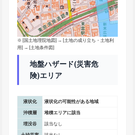
※ [
国土地理院地図
] → [土地の成り立ち・土地利
用] → [土地条件図]
地盤ハザード(災害危
険)エリア
液状化
液状化の可能性がある地域
沖積層
堆積エリアに該当
埋没谷
該当なし