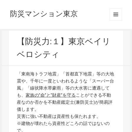
防災マンション東京
メニュ
ーとウ
ィジェ
ット
【防災力:１】東京ベイリ
ベロシティ
「東南海トラフ地震」「首都直下地震」等の大地
震や、千年に一度といわれるような「スーパー台
風」「線状降水帯豪雨」等の大水害に遭遇して
も、
家族の”命”と”財産”を守る
ことができる不動
産なのか否かを不動産鑑定士(兼防災士)が簡易評
価します。
災害に強い不動産は資産性も保たれます。
※建物が壊れたら資産性どころの話ではないの
で。