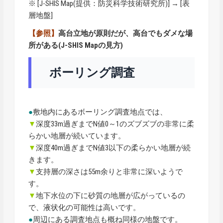
※ [
J-SHIS Map
(提供：防災科学技術研究所)] → [表
層地盤]
【参照】
高台立地が原則だが、高台でもダメな場
所がある(J-SHIS Mapの見方)
ボーリング調査
●
敷地内にあるボーリング調査地点では、
▼
深度33m過ぎまでN値0～1のズブズブの非常に柔
らかい地層が続いています。
▼
深度40m過ぎまでN値3以下の柔らかい地層が続
きます。
▼
支持層の深さは55m余りと非常に深いようで
す。
▼
地下水位の下に砂質の地層が広がっているの
で、液状化の可能性は高いです。
●
周辺にある調査地点も概ね同様の地盤です。