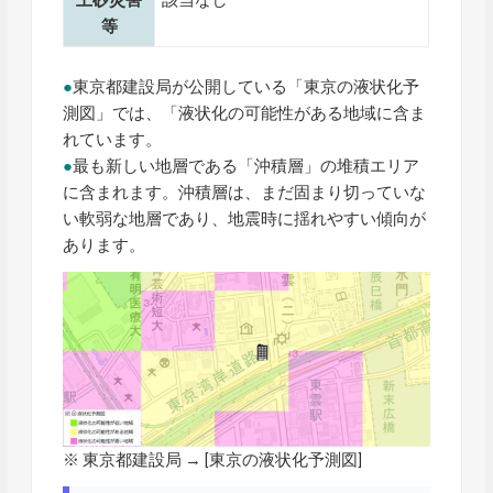
土砂災害
該当なし
等
●
東京都建設局が公開している「東京の液状化予
測図」では、「液状化の可能性がある地域に含ま
れています。
●
最も新しい地層である「沖積層」の堆積エリア
に含まれます。沖積層は、まだ固まり切っていな
い軟弱な地層であり、地震時に揺れやすい傾向が
あります。
※ 東京都建設局 → [
東京の液状化予測図
]