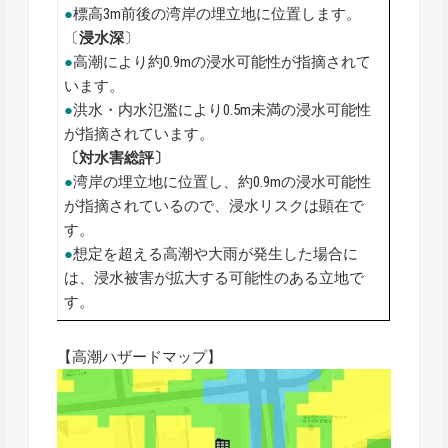
●
標高3m前後の湾岸の埋立地に位置します。
〔
浸水深
〕
●
高潮により約0.9mの浸水可能性が指摘されて
います。
●
洪水・内水氾濫により0.5m未満の浸水可能性
が指摘されています。
〔対水害総評〕
●
湾岸の埋立地に位置し、約0.9mの浸水可能性
が指摘されているので、浸水リスクは顕在で
す。
●
想定を超える高潮や大雨が発生した場合に
は、浸水被害が拡大する可能性のある立地で
す。
【高潮ハザードマップ】