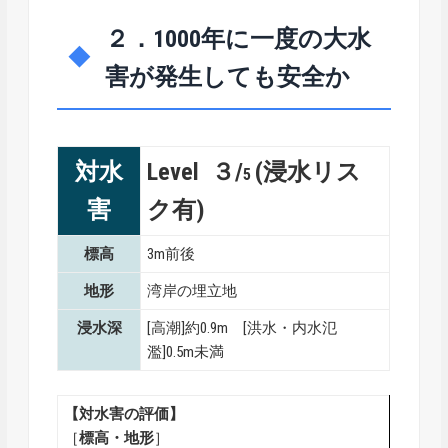
２．1000年に一度の大水
害が発生しても安全か
対水
Level ３/
(浸水リス
5
害
ク有)
標高
3m前後
地形
湾岸の埋立地
浸水深
[高潮]約0.9m [洪水・内水氾
濫]0.5m未満
【対水害の評価】
［
標高・地形
］