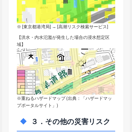
※ [東京都港湾局] → [
高潮リスク検索サービス
]
【洪水・内水氾濫が発生した場合の浸水想定区
域】
※重ねるハザードマップ (出典：「
ハザードマッ
プポータルサイト
」)
３．その他の災害リスク