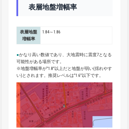
表層地盤増幅率
表層地盤
1.84～1.86
増幅率
●
かなり高い数値であり、大地震時に震度7となる
可能性がある場所です。
※地盤増幅率が”1.8”以上だと地盤が弱い(揺れやす
い)とされます。推奨レベルは”1.6”以下です。