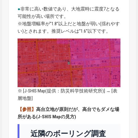
●
非常に高い数値であり、大地震時に震度7となる
可能性が高い場所です。
※地盤増幅率が”1.8”以上だと地盤が弱い(揺れやす
い)とされます。推奨レベルは”1.6”以下です。
※ [
J-SHIS Map
(提供：防災科学技術研究所)] → [表
層地盤]
【参照】
高台立地が原則だが、高台でもダメな場
所がある(J-SHIS Mapの見方)
近隣のボーリング調査