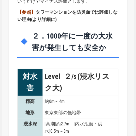
いうだけでマイナス評価とします。
【参照】
タワーマンションを防災面では評価しな
い理由
(より詳細に)
２．1000年に一度の大水
害が発生しても安全か
対水
Level ２/
(浸水リス
5
害
ク大)
標高
約0m～4m
地形
東京東部の低地帯
浸水深
[高潮]約2.7m [内水氾濫・洪
水]0.5m～3m