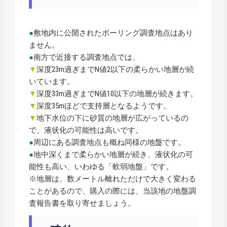
●
敷地内に公開されたボーリング調査地点はあり
ません。
●
南方で近接する調査地点では、
▼
深度23m過ぎまでN値2以下の柔らかい地層が続
いています。
▼
深度33m過ぎまでN値10以下の地層が続きます。
▼
深度35mほどで支持層となるようです。
▼
地下水位の下に砂質の地層が広がっているの
で、液状化の可能性は高いです。
●
周辺にある調査地点も概ね同様の地盤です。
●
地中深くまで柔らかい地層が続き、液状化の可
能性も高い、いわゆる「軟弱地盤」です。
※地層は、数メートル離れただけで大きく変わる
ことがあるので、購入の際には、当該地の地盤調
査報告書を取り寄せましょう。