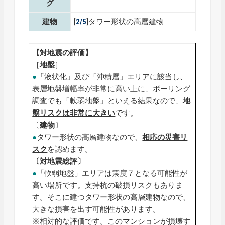
グ
建物
[
2/5
]タワー形状の高層建物
【対地震の評価】
［
地盤
］
●
「液状化」及び「沖積層」エリアに該当し、
表層地盤増幅率が非常に高い上に、ボーリング
調査でも「軟弱地盤」といえる結果なので、
地
盤リスクは非常に大きい
です。
〔
建物
〕
●
タワー形状の高層建物なので、
相応の災害リ
スク
を認めます。
〔対地震総評〕
●
「軟弱地盤」エリアは震度７となる可能性が
高い場所です。支持杭の破損リスクもありま
す。そこに建つタワー形状の高層建物なので、
大きな損害を出す可能性があります。
※相対的な評価です。このマンションが損壊す