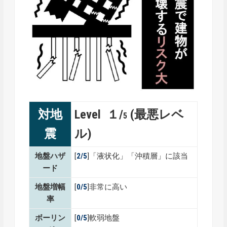
対地
Level １/
(最悪レベ
5
震
ル)
地盤ハザ
[
2/5
]「液状化」「沖積層」に該当
ード
地盤増幅
[
0/5
]非常に高い
率
ボーリン
[
0/5
]軟弱地盤