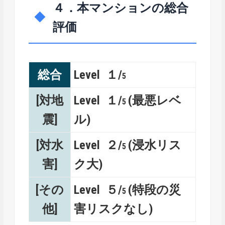
４．本マンションの総合
評価
総合
Level １/
5
[対地
Level １/
(最悪レベ
5
震]
ル)
[対水
Level ２/
(浸水リス
5
害]
ク大)
[その
Level ５/
(特段の災
5
他]
害リスクなし)