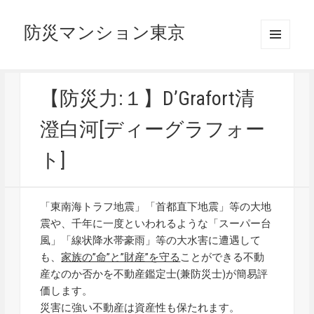
防災マンション東京
メニュ
ーとウ
ィジェ
ット
【防災力:１】D’Grafort清
澄白河[ディーグラフォー
ト]
「東南海トラフ地震」「首都直下地震」等の大地
震や、千年に一度といわれるような「スーパー台
風」「線状降水帯豪雨」等の大水害に遭遇して
も、
家族の”命”と”財産”を守る
ことができる不動
産なのか否かを不動産鑑定士(兼防災士)が簡易評
価します。
災害に強い不動産は資産性も保たれます。