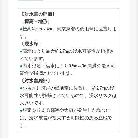
【対水害の評価】
［
標高・地形
］
●
標高約0m～4m、東京東部の低地帯に位置しま
す。
〔
浸水深
〕
●
高潮により最大約2.7mの浸水可能性が指摘さ
れています。
●
内水氾濫・洪水により0.5m～3m未満の浸水可
能性が指摘されています。
〔対水害総評〕
●
小名木川河岸の低地帯に位置し、約2.7mの浸
水可能性が指摘されているので、浸水リスクは
大きいです。
●
想定を超える高潮や大雨が発生した場合に
は、浸水被害が拡大する可能性のある立地で
す。