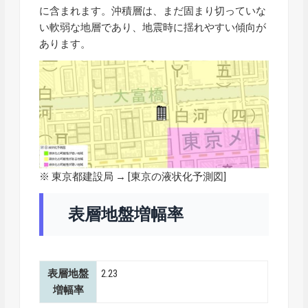
に含まれます。沖積層は、まだ固まり切っていな
い軟弱な地層であり、地震時に揺れやすい傾向が
あります。
※ 東京都建設局 → [
東京の液状化予測図
]
表層地盤増幅率
表層地盤
2.23
増幅率