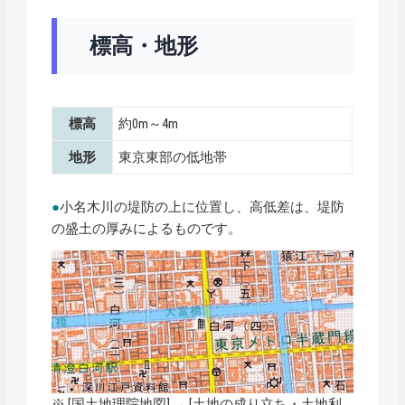
標高・地形
標高
約0m～4m
地形
東京東部の低地帯
●
小名木川の堤防の上に位置し、高低差は、堤防
の盛土の厚みによるものです。
※ [
国土地理院地図
] → [土地の成り立ち・土地利