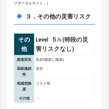
プポータルサイト
」)
３．その他の災害リスク
その
Level ５/
(特段の災
5
他
害リスクなし)
接道状況
良好(都道に接面)
系統連続
良好
性
地域危険
リスク有
度
その他
－