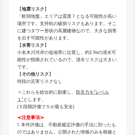
【
地震リスク
】
「軟弱地盤」エリアは震度７となる可能性が高い
場所です。支持杭の破損リスクもあります。そこ
に建つタワー形状の高層建物なので、大きな損害
を出す可能性があります。
【
水害リスク
】
小名木川河岸の低地帯に位置し、約2.7mの浸水可
能性が指摘されているので、浸水リスクは大きい
です。
【
その他リスク
】
特段の災害リスクなし
⇒これらを総合的に勘案し、
防災力を“レベル
１”
とします。
(５段階評価で５が最も安全)
≪注意事項≫
1. 本件評価は、不動産鑑定評価の手法に則ったも
のではありません。公開された情報のみを根拠と