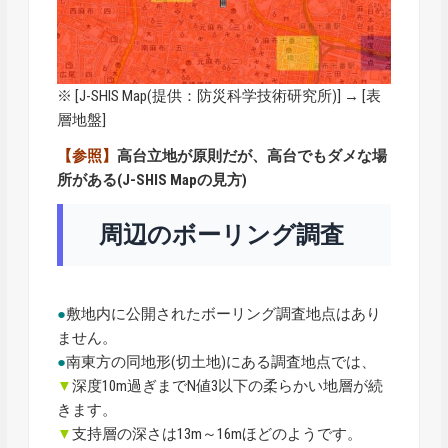
※ [
J-SHIS Map
(提供：防災科学技術研究所)] → [表
層地盤]
【参照】
高台立地が原則だが、高台でもダメな場
所がある(J-SHIS Mapの見方)
周辺のボーリング調査
●
敷地内に公開されたボーリング調査地点はあり
ません。
●
南東方の同地形(切土地)にある調査地点では、
▼
深度10m過ぎまでN値3以下の柔らかい地層が続
きます。
▼
支持層の深さは13m～16mほどのようです。