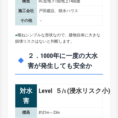
構造
RC造地下1階地上14階建
施工会社
戸田建設、積水ハウス
その他
－
●
概ねシンプルな形状なので、建物自体に大きな
損壊リスクはないと判断します。
２．1000年に一度の大水
害が発生しても安全か
対水
Level ５/
(浸水リスク小)
5
害
標高
約21m～23m