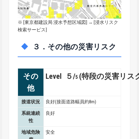
※ [
東京都建設局 浸水予想区域図
] → [浸水リスク
検索サービス]
３．その他の災害リスク
その
Level ５/
(特段の災害リス
5
他
接道状況
良好(接面道路幅員約8m)
系統連続
良好
性
地域危険
安全