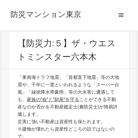
防災マンション東京
メニュ
ーとウ
ィジェ
ット
【防災力:５】ザ・ウエス
トミンスター六本木
「東南海トラフ地震」「首都直下地震」等の大地
震や、千年に一度といわれるような「スーパー台
風」「線状降水帯豪雨」等の大水害に遭遇して
も、
家族の”命”と”財産”を守る
ことができる不動
産なのか否かを不動産鑑定士(兼防災士)が簡易評
価します。
災害に強い不動産は資産性も保たれます。
※建物が壊れたら資産性どころの話ではないの
で。