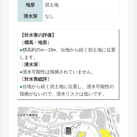
地形
切土地
浸水深
なし
【対水害の評価】
［
標高・地形
］
●
標高約21m～23m、台地から続く切土地に位置
します。
〔
浸水深
〕
●
浸水可能性は指摘されていません。
〔対水害総評〕
●
台地から続く切土地に位置し、浸水可能性の
指摘がないので、浸水リスクは低いです。