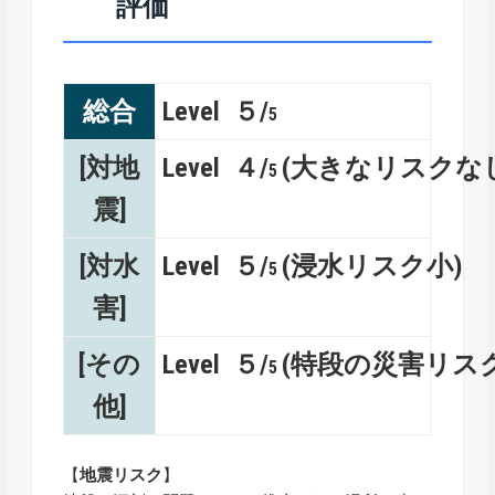
評価
総合
Level ５/
5
[対地
Level ４/
(大きなリスクな
5
震]
[対水
Level ５/
(浸水リスク小)
5
害]
[その
Level ５/
(特段の災害リス
5
他]
【
地震リスク
】