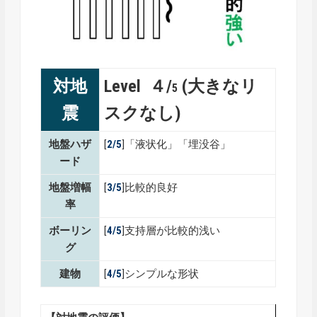
対地
Level ４/
(大きなリ
5
震
スクなし)
地盤ハザ
[
2/5
]「液状化」「埋没谷」
ード
地盤増幅
[
3/5
]比較的良好
率
ボーリン
[
4/5
]支持層が比較的浅い
グ
建物
[
4/5
]シンプルな形状