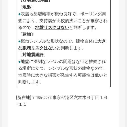
【対地震の評価】
［
地盤
］
●
表層地盤増幅率が概ね良好で、ボーリング調
査により、支持層が比較的浅いことが推察され
るので、
地盤リスクはない
と判断します。
〔
建物
〕
●
概ねシンプルな形状なので、建物自体に
大き
な損壊リスクはない
と判断します。
〔
対地震総評
〕
●
地盤に深刻なレベルの問題はないと推察され
る場所に立つ、シンプルな形状の建物なので、
地震時に大きな損害が発生する可能性は低いと
判断します。
[所在地] 〒106-0032 東京都港区六本木６丁目１６
−１１