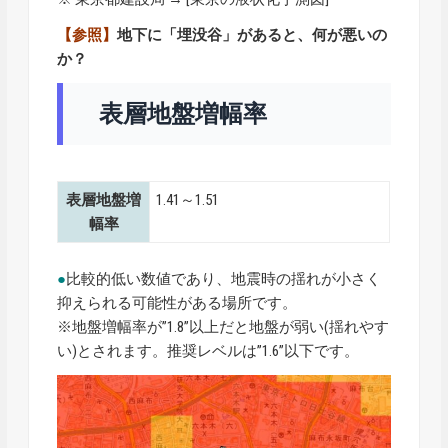
【参照】
地下に「埋没谷」があると、何が悪いの
か？
表層地盤増幅率
表層地盤増
1.41～1.51
幅率
●
比較的低い数値であり、地震時の揺れが小さく
抑えられる可能性がある場所です。
※地盤増幅率が”1.8”以上だと地盤が弱い(揺れやす
い)とされます。推奨レベルは”1.6”以下です。