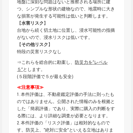
地盤に深刻な問題はないと推察される場所に建
つ、シンプルな形状の建物なので、地震時に大き
な損害が発生する可能性は低いと判断します。
【
水害リスク
】
台地から続く切土地に位置し、浸水可能性の指摘
がないので、浸水リスクは低いです。
【
その他リスク
】
特段の災害リスクなし
⇒これらを総合的に勘案し、
防災力を“レベル
５”
とします。
(５段階評価で５が最も安全)
≪注意事項≫
1. 本件評価は、不動産鑑定評価の手法に則ったも
のではありません。公開された情報のみを根拠と
した「簡易評価」であり、実際に購入の判断をす
る際には、より詳細な調査が必要となります。
2. 本件評価の「リスク評価」は相対的なもので
す。防災上、“絶対に安全”といえる立地はありま