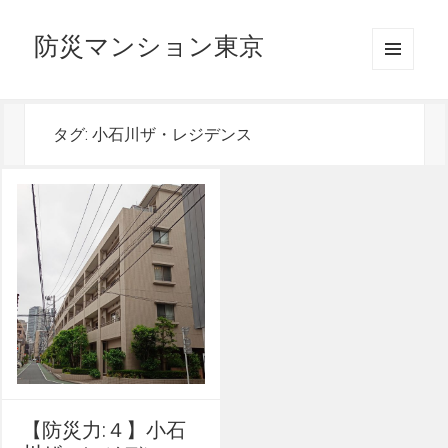
防災マンション東京
メニュ
ーとウ
ィジェ
ット
タグ:
小石川ザ・レジデンス
【防災力:４】小石