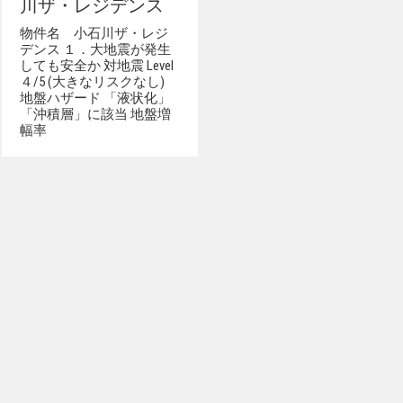
川ザ・レジデンス
物件名 小石川ザ・レジ
デンス １．大地震が発生
しても安全か 対地震 Level
４/5 (大きなリスクなし)
地盤ハザード 「液状化」
「沖積層」に該当 地盤増
幅率