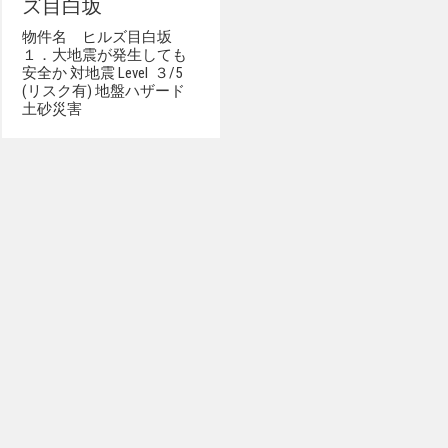
ズ目白坂
物件名 ヒルズ目白坂
１．大地震が発生しても
安全か 対地震 Level ３/5
(リスク有) 地盤ハザード
土砂災害