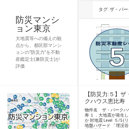
タグ:
ザ・パー
防災マンシ
ョン東京
大地震等への備えの観
点から、都区部マンシ
ョンの“防災力”を不動
産鑑定士(兼防災士)が
評価
【防災力:５】ザ
クハウス恵比寿
物件名 ザ・パークハ
寿 １．大地震が発生
か 対地震 Level ５/5 
地盤ハザード 「埋没