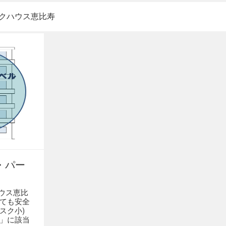
クハウス恵比寿
・パー
ウス恵比
しても安全
(リスク小)
谷」に該当