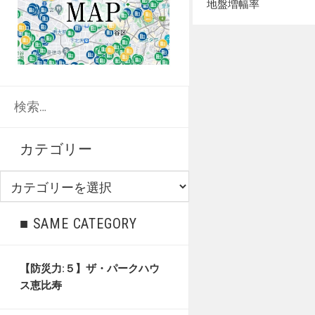
地盤増幅率
検
索:
カテゴリー
カ
テ
ゴ
■ SAME CATEGORY
リ
ー
【防災力:５】ザ・パークハウ
ス恵比寿