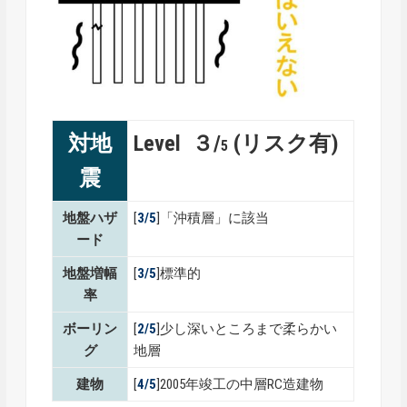
対地
Level ３/
(リスク有)
5
震
地盤ハザ
[
3/5
]「沖積層」に該当
ード
地盤増幅
[
3
/5
]標準的
率
ボーリン
[
2
/5
]少し深いところまで柔らかい
グ
地層
建物
[
4/5
]2005年竣工の中層RC造建物