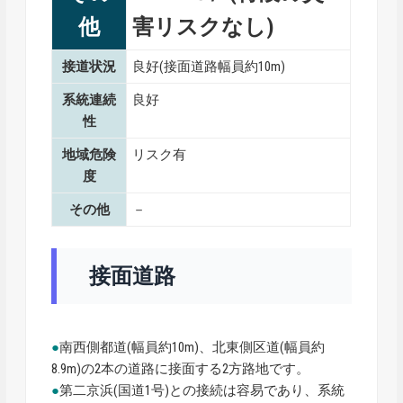
他
害リスクなし)
接道状況
良好(接面道路幅員約10m)
系統連続
良好
性
地域危険
リスク有
度
その他
－
接面道路
●
南西側都道(幅員約10m)、北東側区道(幅員約
8.9m)の2本の道路に接面する2方路地です。
●
第二京浜(国道1号)との接続は容易であり、系統