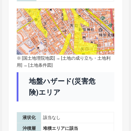
※ [
国土地理院地図
] → [土地の成り立ち・土地利
用] → [土地条件図]
地盤ハザード(災害危
険)エリア
液状化
該当なし
沖積層
堆積エリアに該当