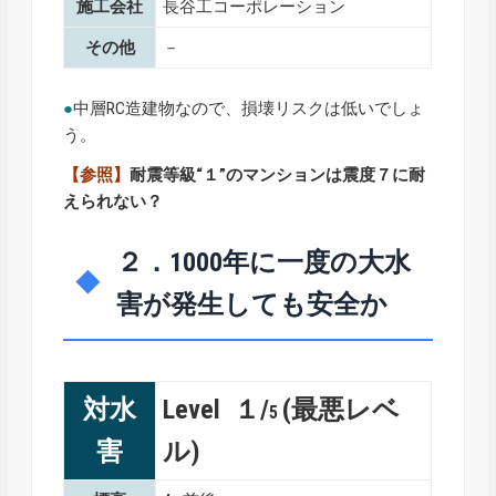
施工会社
長谷工コーポレーション
その他
－
●
中層RC造建物なので、損壊リスクは低いでしょ
う。
【参照】
耐震等級“１”のマンションは震度７に耐
えられない？
２．1000年に一度の大水
害が発生しても安全か
対水
Level １/
(最悪レベ
5
害
ル)