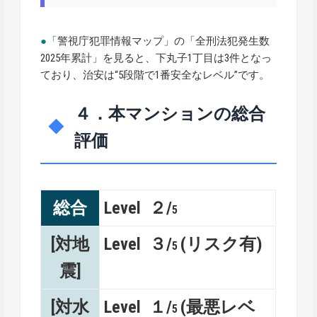
●
「警視庁犯罪情報マップ」の「全刑法犯発生数
2025年累計」を見ると、下丸子1丁目は3件となっ
ており、治安は“5段階で1番安全なレベル”です。
４．本マンションの総合
評価
総合
Level ２/
5
[対地
Level ３/
(リスク有)
5
震]
[対水
Level １/
(最悪レベ
5