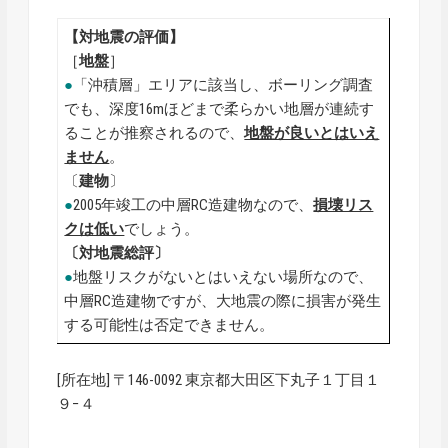
【対地震の評価】
［
地盤
］
●
「沖積層」エリアに該当し、ボーリング調査
でも、深度16mほどまで柔らかい地層が連続す
ることが推察されるので、
地盤が良いとはいえ
ません
。
〔
建物
〕
●
2005年竣工の中層RC造建物なので、
損壊リス
クは低い
でしょう。
〔対地震総評〕
●
地盤リスクがないとはいえない場所なので、
中層RC造建物ですが、大地震の際に損害が発生
する可能性は否定できません。
[所在地] 〒146-0092 東京都大田区下丸子１丁目１
９−４