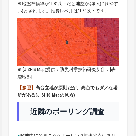
※地盤増幅率が”1.8”以上だと地盤が弱い(揺れやす
い)とされます。推奨レベルは”1.6”以下です。
※ [
J-SHIS Map
(提供：防災科学技術研究所)] → [表
層地盤]
【参照】
高台立地が原則だが、高台でもダメな場
所がある(J-SHIS Mapの見方)
近隣のボーリング調査
●
敷地内に公開されたボーリング調査地点はあり