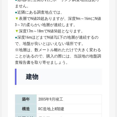
ません。
●
近隣にある調査地点では、
▼
表層でN値20超ありますが、深度9m～16mにN値
3～7の柔らかい地層が連続します。
▼
深度17m～18mでN値50超となります。
●
深度16mほどまでN値7以下の地層が連続するの
で、地盤が良いとはいえない場所です。
※地層は、数メートル離れただけで大きく変わる
ことがあるので、購入の際には、当該地の地盤調
査報告書を取り寄せましょう。
建物
築年
2005年9月竣工
構造
RC造地上8階建