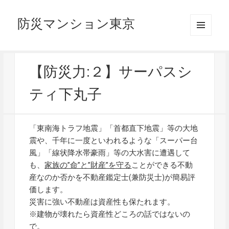
防災マンション東京
メニュ
ーとウ
ィジェ
ット
【防災力:２】サーパスシ
ティ下丸子
「東南海トラフ地震」「首都直下地震」等の大地
震や、千年に一度といわれるような「スーパー台
風」「線状降水帯豪雨」等の大水害に遭遇して
も、
家族の”命”と”財産”を守る
ことができる不動
産なのか否かを不動産鑑定士(兼防災士)が簡易評
価します。
災害に強い不動産は資産性も保たれます。
※建物が壊れたら資産性どころの話ではないの
で。