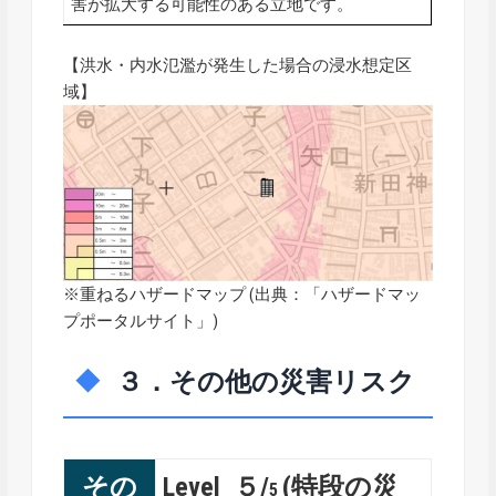
害が拡大する可能性のある立地です。
【洪水・内水氾濫が発生した場合の浸水想定区
域】
※重ねるハザードマップ (出典：「
ハザードマッ
プポータルサイト
」)
３．その他の災害リスク
その
Level ５/
(特段の災
5