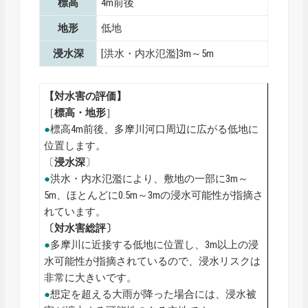
標高
4m前後
地形
低地
浸水深
[洪水・内水氾濫]3m～5m
【対水害の評価】
［
標高・地形
］
●
標高4m前後、多摩川河口周辺に広がる低地に
位置します。
〔
浸水深
〕
●
洪水・内水氾濫により、敷地の一部に3m～
5m、ほとんどに0.5m～3mの浸水可能性が指摘さ
れています。
〔対水害総評〕
●
多摩川に近接する低地に位置し、3m以上の浸
水可能性が指摘されているので、浸水リスクは
非常に大きいです。
●
想定を超える大雨が降った場合には、浸水被