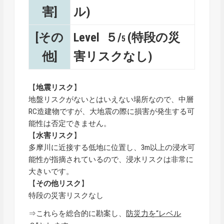
害]
ル)
[その
Level ５/
(特段の災
5
他]
害リスクなし)
【
地震リスク
】
地盤リスクがないとはいえない場所なので、中層
RC造建物ですが、大地震の際に損害が発生する可
能性は否定できません。
【
水害リスク
】
多摩川に近接する低地に位置し、3m以上の浸水可
能性が指摘されているので、浸水リスクは非常に
大きいです。
【
その他リスク
】
特段の災害リスクなし
⇒これらを総合的に勘案し、
防災力を“レベル