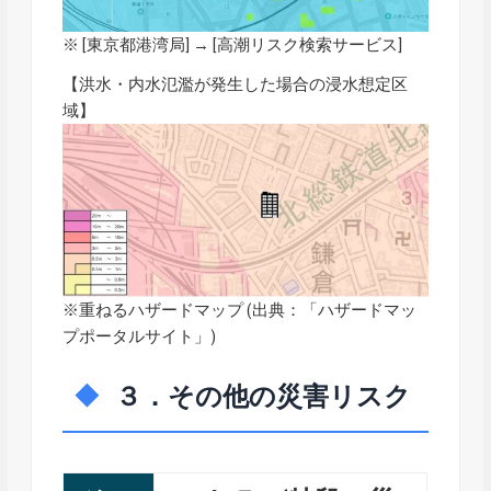
※ [東京都港湾局] → [
高潮リスク検索サービス
]
【洪水・内水氾濫が発生した場合の浸水想定区
域】
※重ねるハザードマップ (出典：「
ハザードマッ
プポータルサイト
」)
３．その他の災害リスク