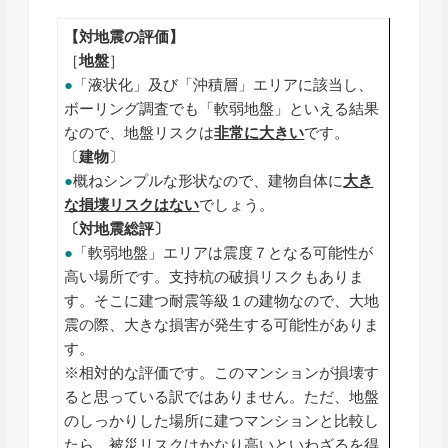
【対地震の評価】
［
地盤
］
●
「液状化」及び「沖積層」エリアに該当し、
ボーリング調査でも「軟弱地盤」といえる結果
なので、地盤リスクは
非常に
大きい
です。
〔
建物
〕
●
概ねシンプルな形状なので、建物自体に
大き
な損壊リスクはない
でしょう。
〔対地震総評〕
●
「軟弱地盤」エリアは震度７となる可能性が
高い場所です。支持杭の破損リスクもありま
す。そこに建つ耐震等級１の建物なので、大地
震の際、大きな損害が発生する可能性がありま
す。
※相対的な評価です。このマンションが損壊す
ると思っている訳ではありません。ただ、地盤
のしっかりした場所に建つマンションと比較し
たら、被災リスクはかなり高いといわざるを得