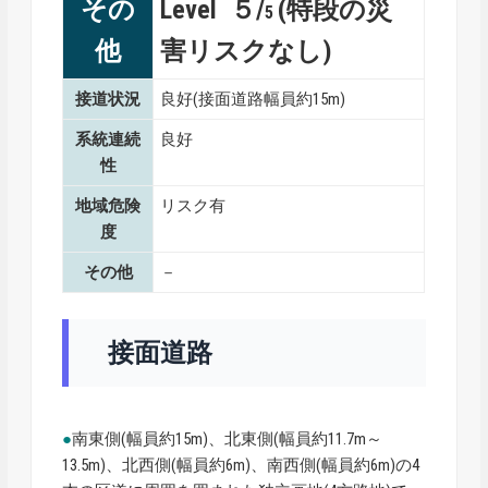
その
Level ５/
(特段の災
5
他
害リスクなし)
接道状況
良好(接面道路幅員約15m)
系統連続
良好
性
地域危険
リスク有
度
その他
－
接面道路
●
南東側(幅員約15m)、北東側(幅員約11.7m～
13.5m)、北西側(幅員約6m)、南西側(幅員約6m)の4