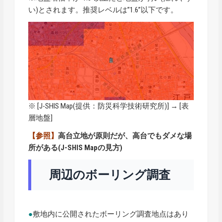
い)とされます。推奨レベルは”1.6”以下です。
※ [
J-SHIS Map
(提供：防災科学技術研究所)] → [表
層地盤]
【参照】
高台立地が原則だが、高台でもダメな場
所がある(J-SHIS Mapの見方)
周辺のボーリング調査
●
敷地内に公開されたボーリング調査地点はあり