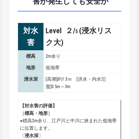
害が発生しても安全か
対水
Level ２/
(浸水リス
5
害
ク大)
標高
2m余り
地形
低地帯
浸水深
[高潮]約1.3ｍ [洪水・内水氾
濫]0.5m～3m
【対水害の評価】
［
標高・地形
］
●
標高2m余り、江戸川と中川に挟まれた低地帯
に位置します。
〔
浸水深
〕