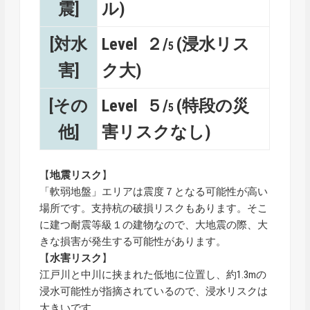
震]
ル)
[対水
Level ２/
(浸水リス
5
害]
ク大)
[その
Level ５/
(特段の災
5
他]
害リスクなし)
【
地震リスク
】
「軟弱地盤」エリアは震度７となる可能性が高い
場所です。支持杭の破損リスクもあります。そこ
に建つ耐震等級１の建物なので、大地震の際、大
きな損害が発生する可能性があります。
【
水害リスク
】
江戸川と中川に挟まれた低地に位置し、約1.3mの
浸水可能性が指摘されているので、浸水リスクは
大きいです。