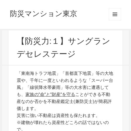
防災マンション東京
メニュ
ーとウ
ィジェ
ット
【防災力:１】サングラン
デセレステージ
「東南海トラフ地震」「首都直下地震」等の大地
震や、千年に一度といわれるような「スーパー台
風」「線状降水帯豪雨」等の大水害に遭遇して
も、
家族の”命”と”財産”を守る
ことができる不動
産なのか否かを不動産鑑定士(兼防災士)が簡易評
価します。
災害に強い不動産は資産性も保たれます。
※建物が壊れたら資産性どころの話ではないの
で。