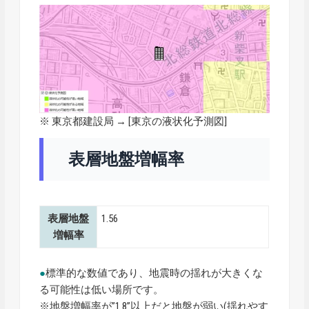
※ 東京都建設局 → [
東京の液状化予測図
]
表層地盤増幅率
表層地盤
1.56
増幅率
●
標準的な数値であり、地震時の揺れが大きくな
る可能性は低い場所です。
※地盤増幅率が”1.8”以上だと地盤が弱い(揺れやす