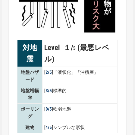
対地
Level １/
(最悪レベ
5
震
ル)
地盤ハザ
[
2/5
]「液状化」「沖積層」
ード
地盤増幅
[
3/5
]標準的
率
ボーリン
[
0/5
]軟弱地盤
グ
建物
[
4/5
]シンプルな形状