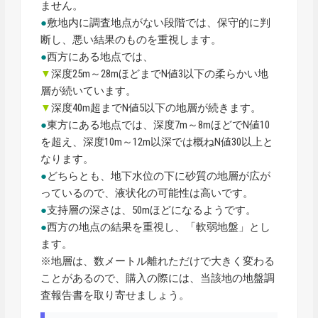
ません。
●
敷地内に調査地点がない段階では、保守的に判
断し、悪い結果のものを重視します。
●
西方にある地点では、
▼
深度25m～28mほどまでN値3以下の柔らかい地
層が続いています。
▼
深度40m超までN値5以下の地層が続きます。
●
東方にある地点では、深度7m～8mほどでN値10
を超え、深度10m～12m以深では概ねN値30以上と
なります。
●
どちらとも、地下水位の下に砂質の地層が広が
っているので、液状化の可能性は高いです。
●
支持層の深さは、50mほどになるようです。
●
西方の地点の結果を重視し、「軟弱地盤」とし
ます。
※地層は、数メートル離れただけで大きく変わる
ことがあるので、購入の際には、当該地の地盤調
査報告書を取り寄せましょう。