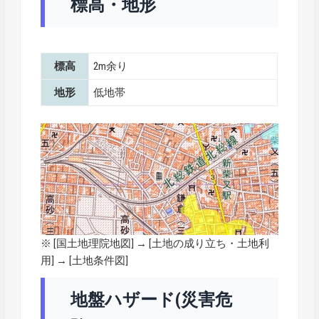
標高・地形
標高
2m余り
地形
低地帯
※ [
国土地理院地図
] → [土地の成り立ち・土地利
用] → [土地条件図]
地盤ハザード(災害危