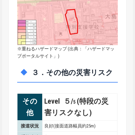
※重ねるハザードマップ (出典：「
ハザードマッ
プポータルサイト
」)
３．その他の災害リスク
その
Level ５/
(特段の災
5
他
害リスクなし)
接道状況
良好(接面道路幅員約25m)