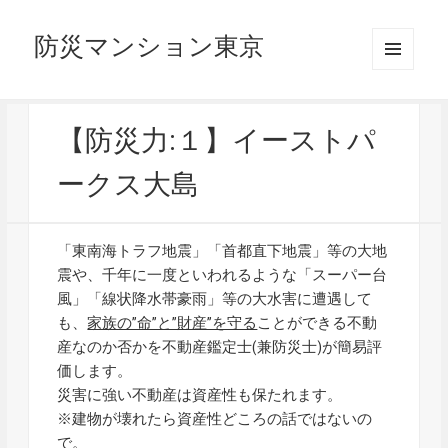
防災マンション東京
メニュ
ーとウ
ィジェ
ット
【防災力:１】イーストパ
ークス大島
「東南海トラフ地震」「首都直下地震」等の大地
震や、千年に一度といわれるような「スーパー台
風」「線状降水帯豪雨」等の大水害に遭遇して
も、
家族の”命”と”財産”を守る
ことができる不動
産なのか否かを不動産鑑定士(兼防災士)が簡易評
価します。
災害に強い不動産は資産性も保たれます。
※建物が壊れたら資産性どころの話ではないの
で。