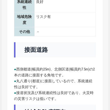
系統連続
良好
性
地域危険
リスク有
度
その他
－
接面道路
●
西側都道(幅員約25m)、北側区道(幅員約7.5m)の2
本の道路に接面する角地です。
●
丸八通り(都道)に接面しているので、系統連続
性は良好です。
●
接道状況及び系統連続性は良好であり、火災時
の災害リスクは低いです。