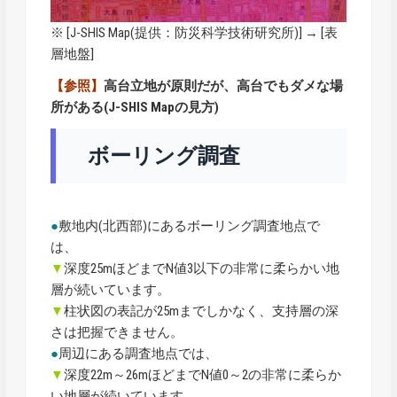
※ [
J-SHIS Map
(提供：防災科学技術研究所)] → [表
層地盤]
【参照】
高台立地が原則だが、高台でもダメな場
所がある(J-SHIS Mapの見方)
ボーリング調査
●
敷地内(北西部)にあるボーリング調査地点で
は、
▼
深度25mほどまでN値3以下の非常に柔らかい地
層が続いています。
▼
柱状図の表記が25mまでしかなく、支持層の深
さは把握できません。
●
周辺にある調査地点では、
▼
深度22m～26mほどまでN値0～2の非常に柔らか
い地層が続いています。