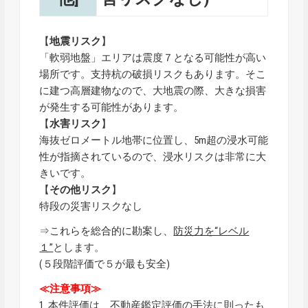
【
地震リスク
】
「軟弱地盤」エリアは震度７となる可能性が高い
場所です。支持杭の破損リスクもあります。そこ
に建つ高層建物なので、大地震の際、大きな損害
が発生する可能性があります。
【
水害リスク
】
海抜ゼロメートル地帯に位置し、5m超の浸水可能
性が指摘されているので、浸水リスクは非常に大
きいです。
【
その他リスク
】
特段の災害リスクなし
⇒これらを総合的に勘案し、
防災力を“レベル
１”
とします。
(５段階評価で５が最も安全)
≪注意事項≫
1. 本件評価は、不動産鑑定評価の手法に則ったも