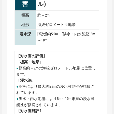
害
ル)
標高
約－2m
地形
海抜ゼロメートル地帯
浸水深
[高潮]約5.9m [洪水・内水氾濫]5m
～10m
【対水害の評価】
［
標高・地形
］
●
標高約－2mの海抜ゼロメートル地帯に位置し
ます。
〔
浸水深
〕
●
高潮により最大約5.9mの浸水可能性が指摘さ
れています。
●
洪水・内水氾濫により5m～10m未満の浸水可
能性が指摘されています。
〔対水害総評〕