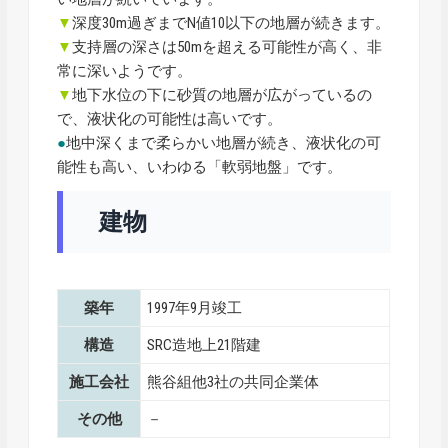
▼
深度30m過ぎまでN値10以下の地層が続きます。
▼
支持層の深さは50mを超える可能性が高く、非
常に深いようです。
▼
地下水位の下に砂質の地層が広がっているの
で、液状化の可能性は高いです。
●
地中深くまで柔らかい地層が続き、液状化の可
能性も高い、いわゆる「軟弱地盤」です。
建物
築年
1997年9月竣工
構造
SRC造地上21階建
施工会社
熊谷組他3社の共同企業体
その他
－