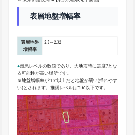
表層地盤増幅率
表層地盤
2.3～2.32
増幅率
●
最悪レベルの数値であり、大地震時に震度7とな
る可能性が高い場所です。
※地盤増幅率が”1.8”以上だと地盤が弱い(揺れやす
い)とされます。推奨レベルは”1.6”以下です。