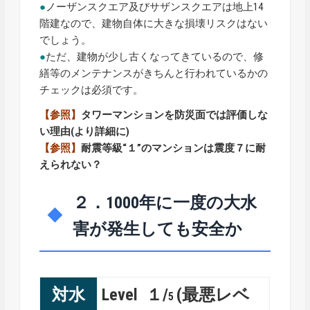
●
ノーザンスクエア及びサザンスクエアは地上14
階建なので、建物自体に大きな損壊リスクはない
でしょう。
●
ただ、建物が少し古くなってきているので、修
繕等のメンテナンスがきちんと行われているかの
チェックは必須です。
【参照】
タワーマンションを防災面では評価しな
い理由
(より詳細に)
【参照】
耐震等級“１”のマンションは震度７に耐
えられない？
２．1000年に一度の大水
害が発生しても安全か
対水
Level １/
(最悪レベ
5