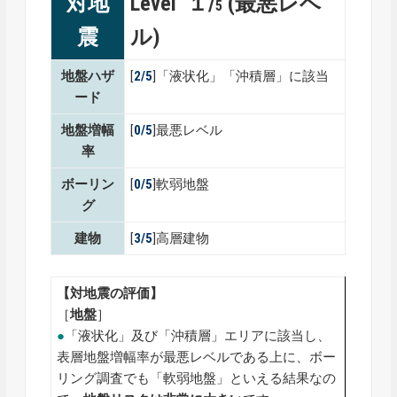
対地
Level １/
(最悪レベ
5
震
ル)
地盤ハザ
[
2/5
]「液状化」「沖積層」に該当
ード
地盤増幅
[
0/5
]最悪レベル
率
ボーリン
[
0/5
]軟弱地盤
グ
建物
[
3/5
]高層建物
【対地震の評価】
［
地盤
］
●
「液状化」及び「沖積層」エリアに該当し、
表層地盤増幅率が最悪レベルである上に、ボー
リング調査でも「軟弱地盤」といえる結果なの