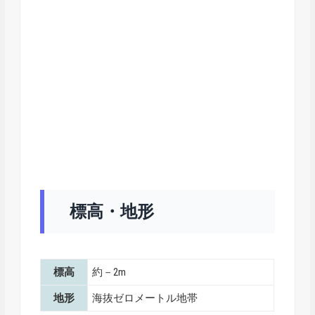
標高・地形
標高
約－2m
地形
海抜ゼロメートル地帯