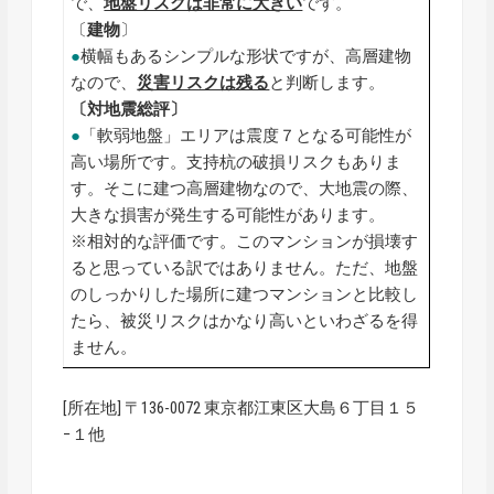
で、
地盤リスクは非常に大きい
です。
〔
建物
〕
●
横幅もあるシンプルな形状ですが、高層建物
なので、
災害リスクは残る
と判断します。
〔対地震総評〕
●
「軟弱地盤」エリアは震度７となる可能性が
高い場所です。支持杭の破損リスクもありま
す。そこに建つ高層建物なので、大地震の際、
大きな損害が発生する可能性があります。
※相対的な評価です。このマンションが損壊す
ると思っている訳ではありません。ただ、地盤
のしっかりした場所に建つマンションと比較し
たら、被災リスクはかなり高いといわざるを得
ません。
[所在地] 〒136-0072 東京都江東区大島６丁目１５
−１他