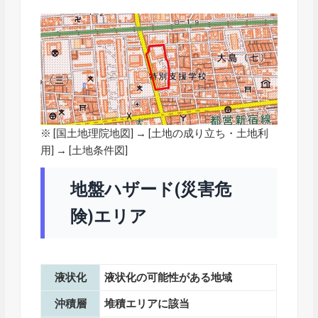
※ [
国土地理院地図
] → [土地の成り立ち・土地利
用] → [土地条件図]
地盤ハザード(災害危
険)エリア
液状化
液状化の可能性がある地域
沖積層
堆積エリアに該当