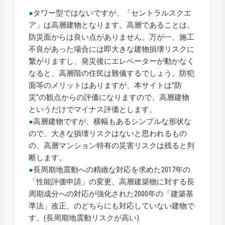
●
タワー型ではないですが、「セントラルスクエ
ア」は高層建物となります。高層であることは、
防災面からは良い点がありません。万が一、施工
不良があった場合には即大きな建物損壊リスクに
繋がりますし、発災後にエレベーターが動かなく
なると、高層階の住民は難儀するでしょう。防犯
面等のメリットはありますが、本サイトは”防
災”の観点からの評価になりますので、高層建物
というだけでマイナス評価とします。
●
高層建物ですが、横幅もあるシンプルな形状な
ので、大きな損壊リスクはないと思われるもの
の、高層マンション特有の災害リスクは残ると判
断します。
●
長周期地震動への精緻な対応を求めた2017年の
「性能評価申請」の変更、高層建築物に対する長
周期成分への対応が強化された2000年の「建築基
準法」改正、のどちらにも対応していない建物で
す。(長周期地震動リスクが高い)