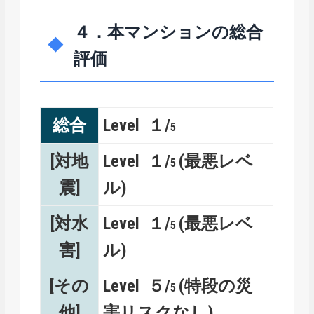
４．本マンションの総合
評価
総合
Level １/
5
[対地
Level １/
(最悪レベ
5
震]
ル)
[対水
Level １/
(最悪レベ
5
害]
ル)
[その
Level ５/
(特段の災
5
他]
害リスクなし)