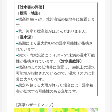
【対水害の評価】
［
標高・地形
］
●
標高約1m～2m、荒川流域の低地帯に位置しま
す。
●
荒川河岸と標高差がほとんどありません。
〔
浸水深
〕
●
高潮により最大約0.4mの浸水可能性が指摘さ
れています。
●
洪水・内水氾濫により3m～5m未満の浸水可能
性が指摘されています。
〔対水害総評〕
●
標高1mほどの低地帯に位置し、3m以上の浸水
可能性が指摘されているので、浸水リスクは非
常に大きいです。
●
想定を超える大雨が降った場合には、浸水被
害が拡大する可能性のある立地です。
【高潮ハザードマップ】