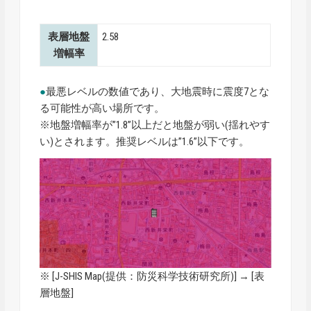
表層地盤
2.58
増幅率
●
最悪レベルの数値であり、大地震時に震度7とな
る可能性が高い場所です。
※地盤増幅率が”1.8”以上だと地盤が弱い(揺れやす
い)とされます。推奨レベルは”1.6”以下です。
※ [
J-SHIS Map
(提供：防災科学技術研究所)] → [表
層地盤]