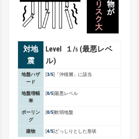
対地
Level １/
(最悪レベ
5
震
ル)
地盤ハザ
[
3/5
]「沖積層」に該当
ード
地盤増幅
[
0/5
]最悪レベル
率
ボーリン
[
0/5
]軟弱地盤
グ
建物
[
4/5
]どっしりとした形状