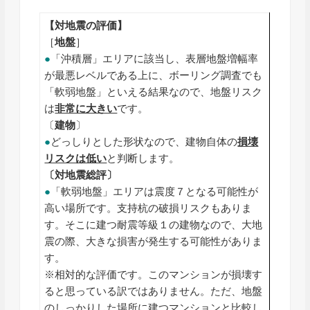
【対地震の評価】
［
地盤
］
●
「沖積層」エリアに該当し、表層地盤増幅率
が最悪レベルである上に、ボーリング調査でも
「軟弱地盤」といえる結果なので、地盤リスク
は
非常に大きい
です。
〔
建物
〕
●
どっしりとした形状なので、建物自体の
損壊
リスクは低い
と判断します。
〔対地震総評〕
●
「軟弱地盤」エリアは震度７となる可能性が
高い場所です。支持杭の破損リスクもありま
す。そこに建つ耐震等級１の建物なので、大地
震の際、大きな損害が発生する可能性がありま
す。
※相対的な評価です。このマンションが損壊す
ると思っている訳ではありません。ただ、地盤
のしっかりした場所に建つマンションと比較し