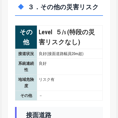
３．その他の災害リスク
その
Level ５/
(特段の災
5
他
害リスクなし)
接道状況
良好(接面道路幅員20m超)
系統連続
良好
性
地域危険
リスク有
度
その他
－
接面道路