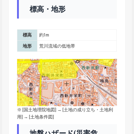
標高・地形
標高
約1m
地形
荒川流域の低地帯
※ [
国土地理院地図
] → [土地の成り立ち・土地利
用] → [土地条件図]
地盤ハザード(災害危