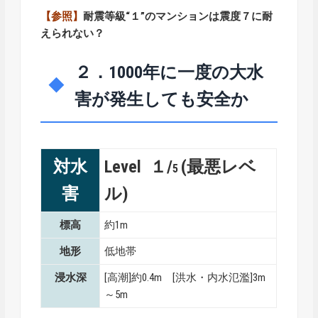
【参照】
耐震等級“１”のマンションは震度７に耐
えられない？
２．1000年に一度の大水
害が発生しても安全か
対水
Level １/
(最悪レベ
5
害
ル)
標高
約1m
地形
低地帯
浸水深
[高潮]約0.4m [洪水・内水氾濫]3m
～5m