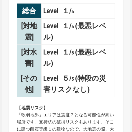
総合
Level １/
5
[対地
Level １/
(最悪レベ
5
震]
ル)
[対水
Level １/
(最悪レベ
5
害]
ル)
[その
Level ５/
(特段の災
5
他]
害リスクなし)
【
地震リスク
】
「軟弱地盤」エリアは震度７となる可能性が高い
場所です。支持杭の破損リスクもあります。そこ
に建つ耐震等級１の建物なので、大地震の際、大