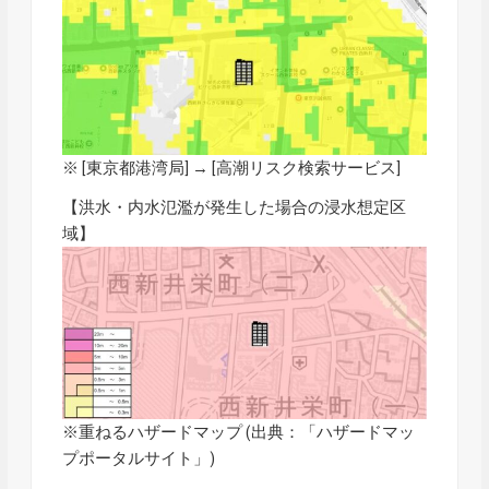
※ [東京都港湾局] → [
高潮リスク検索サービス
]
【洪水・内水氾濫が発生した場合の浸水想定区
域】
※重ねるハザードマップ (出典：「
ハザードマッ
プポータルサイト
」)