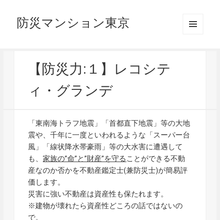
防災マンション東京
メニュ
ーとウ
ィジェ
ット
【防災力:１】レコシテ
ィ・グランデ
「東南海トラフ地震」「首都直下地震」等の大地
震や、千年に一度といわれるような「スーパー台
風」「線状降水帯豪雨」等の大水害に遭遇して
も、
家族の”命”と”財産”を守る
ことができる不動
産なのか否かを不動産鑑定士(兼防災士)が簡易評
価します。
災害に強い不動産は資産性も保たれます。
※建物が壊れたら資産性どころの話ではないの
で。