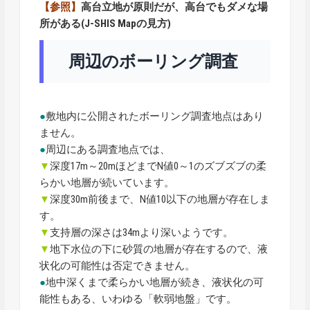
【参照】
高台立地が原則だが、高台でもダメな場
所がある(J-SHIS Mapの見方)
周辺のボーリング調査
●
敷地内に公開されたボーリング調査地点はあり
ません。
●
周辺にある調査地点では、
▼
深度17m～20mほどまでN値0～1のズブズブの柔
らかい地層が続いています。
▼
深度30m前後まで、N値10以下の地層が存在しま
す。
▼
支持層の深さは34mより深いようです。
▼
地下水位の下に砂質の地層が存在するので、液
状化の可能性は否定できません。
●
地中深くまで柔らかい地層が続き、液状化の可
能性もある、いわゆる「軟弱地盤」です。